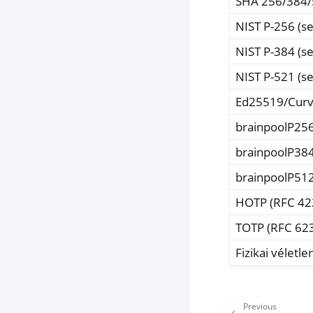
SHA 256/384/
NIST P-256 (
NIST P-384 (
NIST P-521 (
Ed25519/Cur
brainpoolP25
brainpoolP38
brainpoolP51
HOTP (RFC 42
TOTP (RFC 62
Fizikai vélet
Previous