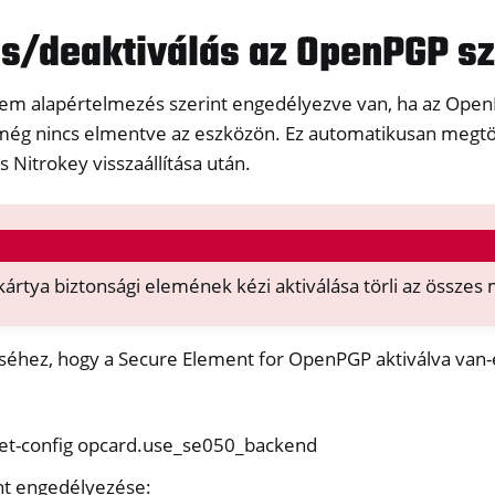
ás/deaktiválás az OpenPGP s
lem alapértelmezés szerint engedélyezve van, ha az Open
cs még nincs elmentve az eszközön. Ez automatikusan meg
s Nitrokey visszaállítása után.
y Passkey
y FIDO2
rtya biztonsági elemének kézi aktiválása törli az összes 
ey HSM 2
séhez, hogy a Secure Element for OpenPGP aktiválva van-e
 Pro 2
 Start
y Storage 2
get-config opcard.use_se050_backend
d, NitroPC
nt engedélyezése: