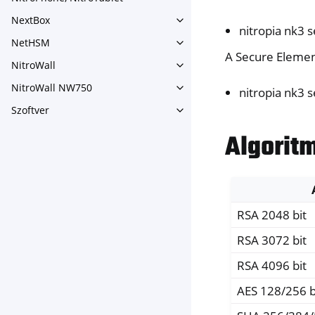
Toggle navigation of NitroPh
NextBox
Toggle navigation of NextBo
nitropia nk3 
NetHSM
Toggle navigation of NetHS
A Secure Element
NitroWall
Toggle navigation of NitroWa
NitroWall NW750
nitropia nk3 
Toggle navigation of NitroW
Szoftver
Toggle navigation of Szoftver
Algorit
RSA 2048 bit
RSA 3072 bit
RSA 4096 bit
AES 128/256 b