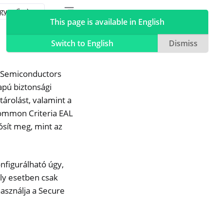
Toggle table of contents sidebar
Toggle Light / Dark / Auto color theme
This page is available in English
Switch to English
Dismiss
 Semiconductors
lapú biztonsági
tárolást, valamint a
Common Criteria EAL
ósít meg, mint az
onfigurálható úgy,
ely esetben csak
asználja a Secure