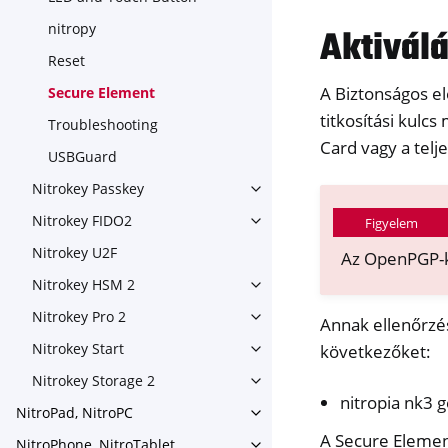
nitropy
Aktivál
Reset
A Biztonságos e
Secure Element
titkosítási kul
Troubleshooting
Card vagy a telje
USBGuard
Nitrokey Passkey
Toggle navigation of Nitroke
Nitrokey FIDO2
Figyelem
Toggle navigation of Nitroke
Nitrokey U2F
Az OpenPGP-ká
Nitrokey HSM 2
Toggle navigation of Nitrok
Nitrokey Pro 2
Annak ellenőrzé
Toggle navigation of Nitrokey
Nitrokey Start
következőket:
Toggle navigation of Nitrokey
Nitrokey Storage 2
Toggle navigation of Nitroke
nitropia nk3 
NitroPad, NitroPC
Toggle navigation of NitroPa
A Secure Eleme
NitroPhone, NitroTablet