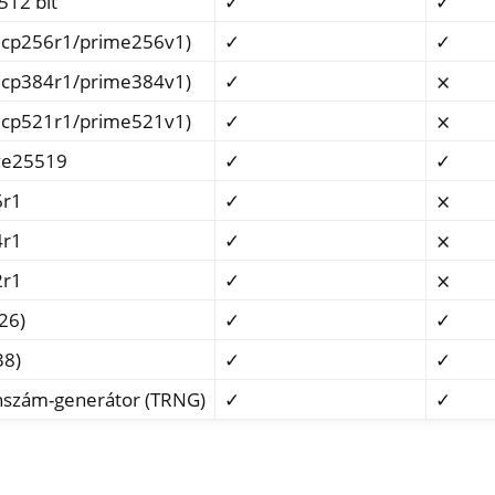
512 bit
✓
✓
secp256r1/prime256v1)
✓
✓
secp384r1/prime384v1)
✓
⨯
secp521r1/prime521v1)
✓
⨯
ve25519
✓
✓
6r1
✓
⨯
4r1
✓
⨯
2r1
✓
⨯
26)
✓
✓
38)
✓
✓
lenszám-generátor (TRNG)
✓
✓