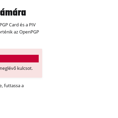
zámára
PGP Card és a PIV
történik az OpenPGP
meglévő kulcsot.
, futtassa a