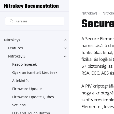
Nitrokey Documentation
Nitrokeys
Nitrok
Secure
A Secure Eleme
Nitrokeys
Toggle navigation of Nitroke
hamisításálló chi
Features
Toggle navigation of Feature
funkciókat kínál
Nitrokey 3
Toggle navigation of Nitroke
fizikai és logik
Kezdő lépések
6+ biztonsági sz
RSA, ECC, AES és
Gyakran ismételt kérdések
Áttekintés
A PIV kriptográf
Firmware Update
hogy a kriptográ
Firmware Update Qubes
szoftveres impl
Set Pins
Elementet, kivév
LED and Touch Button