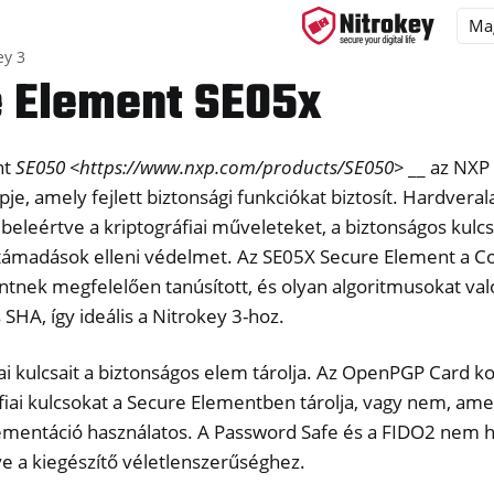
ey 3
 Element SE05x
nt
SE050 <https://www.nxp.com/products/SE050>
__ az NXP
ys
pje, amely fejlett biztonsági funkciókat biztosít. Hardvera
s
, beleértve a kriptográfiai műveleteket, a biztonságos kulcs
y 3
ai támadások elleni védelmet. Az SE05X Secure Element a 
intnek megfelelően tanúsított, és olyan algoritmusokat val
 SHA, így ideális a Nitrokey 3-hoz.
iai kulcsait a biztonságos elem tárolja. Az OpenPGP Card k
fiai kulcsokat a Secure Elementben tárolja, vagy nem, am
ementáció használatos. A Password Safe és a FIDO2 nem h
e a kiegészítő véletlenszerűséghez.