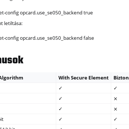
one, NitroTablet
x
set-config opcard.use_se050_backend true
M
 letiltása:
ll
set-config opcard.use_se050_backend false
all NW750
musok
Algorithm
With Secure Element
Bizton
✓
✓
✓
⨯
✓
⨯
it
✓
✓