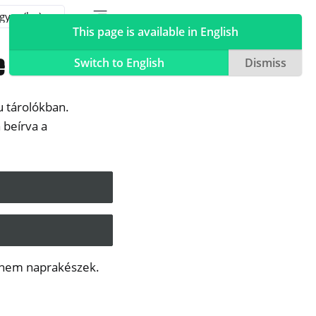
Toggle table of contents sidebar
Toggle Light / Dark / Auto color theme
This page is available in English
e
Switch to English
Dismiss
u tárolókban.
 beírva a
n nem naprakészek.