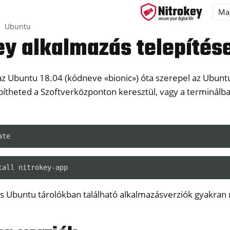
Ubuntu
ey alkalmazás telepítés
az Ubuntu 18.04 (kódneve «bionic») óta szerepel az Ubunt
ys
ítheted a Szoftverközponton keresztül, vagy a terminálba
d, NitroPC
OS
los Ubuntu tárolókban található alkalmazásverziók gyakra