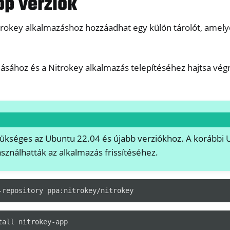
pp verziók
trokey alkalmazáshoz hozzáadhat egy külön tárolót, amelye
ásához és a Nitrokey alkalmazás telepítéséhez hajtsa végr
one, NitroTablet
kséges az Ubuntu 22.04 és újabb verziókhoz. A korábbi 
x
asználhatták az alkalmazás frissítéséhez.
M
ll
all NW750