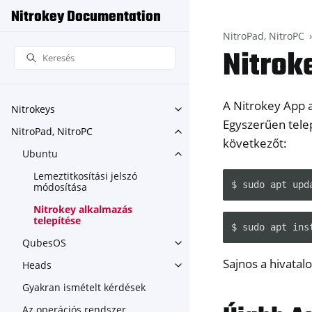
Nitrokey Documentation
NitroPad, NitroPC
Nitrok
A Nitrokey App 
Nitrokeys
Toggle navigation of Nitroke
Egyszerűen telep
NitroPad, NitroPC
Toggle navigation of NitroPa
következőt:
Ubuntu
Toggle navigation of Ubuntu
Lemeztitkosítási jelszó
módosítása
Nitrokey alkalmazás
telepítése
QubesOS
Toggle navigation of Qubes
Sajnos a hivata
Heads
Toggle navigation of Heads
Gyakran ismételt kérdések
Az operációs rendszer