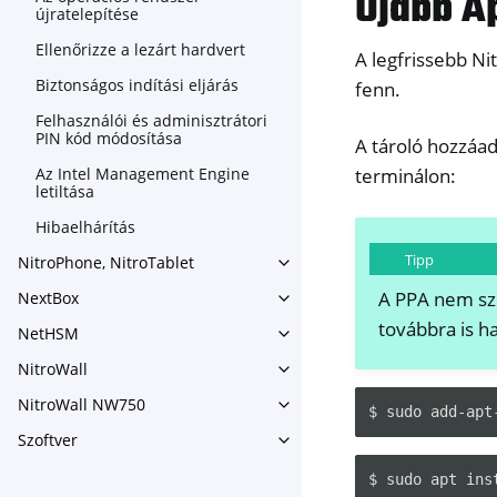
Újabb A
újratelepítése
Ellenőrizze a lezárt hardvert
A legfrissebb Ni
Biztonságos indítási eljárás
fenn.
Felhasználói és adminisztrátori
PIN kód módosítása
A tároló hozzáad
terminálon:
Az Intel Management Engine
letiltása
Hibaelhárítás
Tipp
NitroPhone, NitroTablet
Toggle navigation of NitroPh
A PPA nem szü
NextBox
Toggle navigation of NextBo
továbbra is h
NetHSM
Toggle navigation of NetHS
NitroWall
Toggle navigation of NitroWa
NitroWall NW750
Toggle navigation of NitroW
Szoftver
Toggle navigation of Szoftver