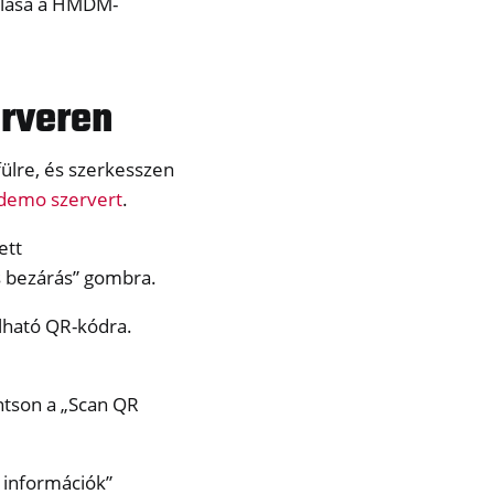
rálása a HMDM-
erveren
ülre, és szerkesszen
demo szervert
.
ett
s bezárás” gombra.
álható QR-kódra.
intson a „Scan QR
 információk”