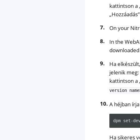
kattintson a
„Hozzáadás” 
On your Nitr
In the WebAD
downloaded
Ha elkészült
jelenik meg: 
kattintson a 
version
name
A héjban írja
dpm
set-de
Ha sikeres vo