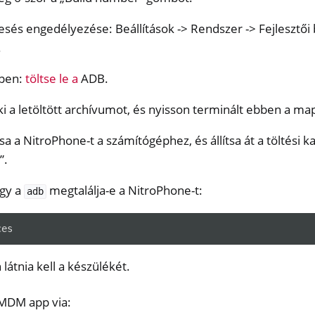
sés engedélyezése: Beállítások -> Rendszer -> Fejlesztői 
.
épen:
töltse le a
ADB.
i a letöltött archívumot, és nyisson terminált ebben a m
a a NitroPhone-t a számítógéphez, és állítsa át a töltési k
”.
ogy a
megtalálja-e a NitroPhone-t:
adb
látnia kell a készülékét.
HMDM app via: