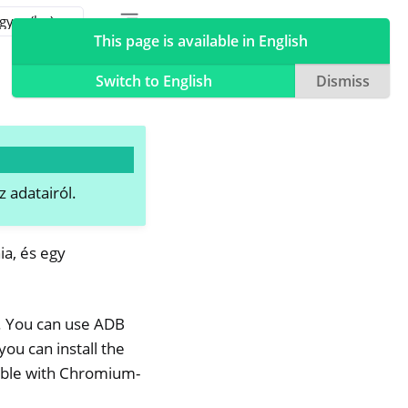
Toggle table of contents sidebar
Toggle Light / Dark / Auto color theme
This page is available in English
Switch to English
Dismiss
 adatairól.
ia, és egy
. You can use ADB
u can install the
tible with Chromium-