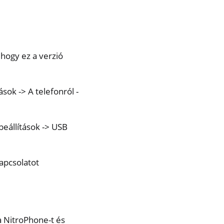
, hogy ez a verzió
sok -> A telefonról -
beállítások -> USB
kapcsolatot
a NitroPhone-t és