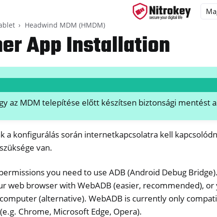
ablet
Headwind MDM (HMDM)
er App Installation
ys
d, NitroPC
ogy az MDM telepítése előtt készítsen biztonsági mentést az
one, NitroTablet
 a konfigurálás során internetkapcsolatra kell kapcsolódn
 szüksége van.
l permissions you need to use ADB (Android Debug Bridge)
wind MDM (HMDM)
our web browser with WebADB (easier, recommended), or yo
r computer (alternative). WebADB is currently only compa
(e.g. Chrome, Microsoft Edge, Opera).