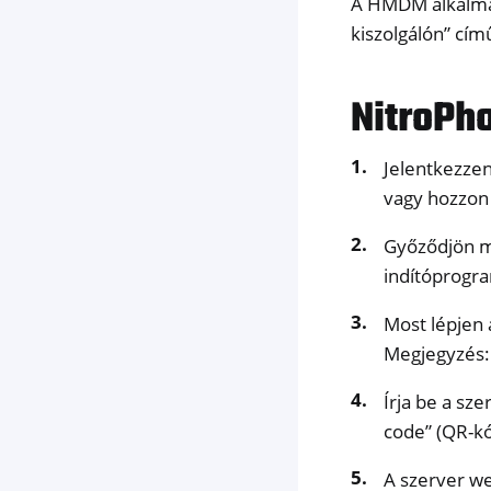
A HMDM alkalmaz
kiszolgálón” cím
NitroPh
Jelentkezzen
vagy hozzon 
Győződjön me
indítóprogra
Most lépjen 
Megjegyzés: 
Írja be a sz
code” (QR-k
A szerver we