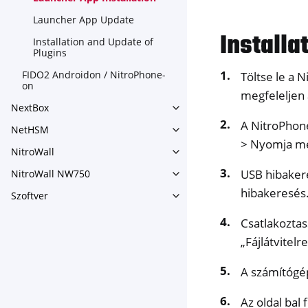
Launcher App Update
Install
Installation and Update of
Plugins
FIDO2 Androidon / NitroPhone-
Töltse le a N
on
megfeleljen 
NextBox
Toggle navigation of NextBo
A NitroPhone
NetHSM
Toggle navigation of NetHS
> Nyomja me
NitroWall
Toggle navigation of NitroWa
USB hibakere
NitroWall NW750
Toggle navigation of NitroW
hibakeresés
Szoftver
Toggle navigation of Szoftver
Csatlakoztass
„Fájlátvitelre
A számítógé
Az oldal bal