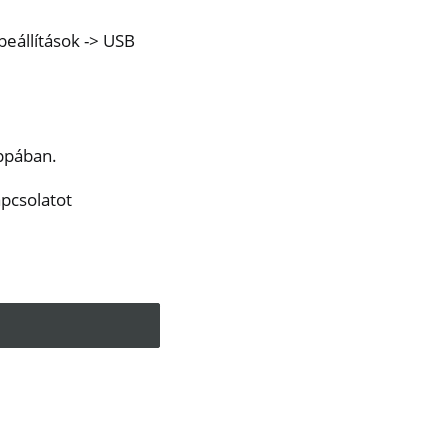
beállítások -> USB
appában.
apcsolatot