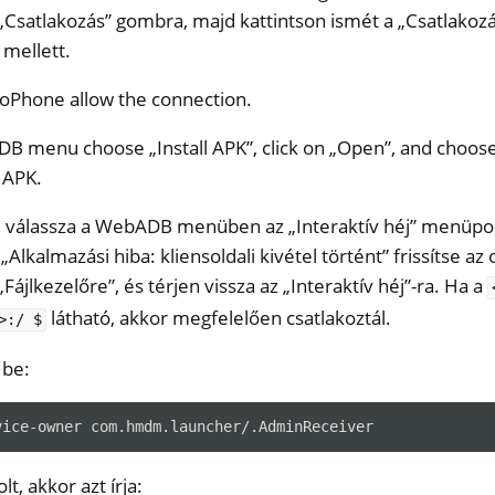
 „Csatlakozás” gombra, majd kattintson ismét a „Csatlakoz
mellett.
oPhone allow the connection.
B menu choose „Install APK”, click on „Open”, and choose
 APK.
, válassza a WebADB menüben az „Interaktív héj” menüpon
„Alkalmazási hiba: kliensoldali kivétel történt” frissítse az 
„Fájlkezelőre”, és térjen vissza az „Interaktív héj”-ra. Ha a
látható, akkor megfelelően csatlakoztál.
>:/
$
 be:
vice-owner
lt, akkor azt írja: