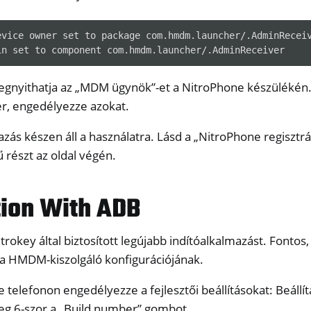
evice owner set to package com.hmdm.launcher/.AdminReceiv
gnyithatja az „MDM ügynök”-et a NitroPhone készülékén
r, engedélyezze azokat.
ás készen áll a használatra. Lásd a „NitroPhone regiszt
ű részt az oldal végén.
tion With ADB
itrokey által biztosított legújabb indítóalkalmazást. Fontos
a HMDM-kiszolgáló konfigurációjának.
 telefonon engedélyezze a fejlesztői beállításokat: Beállítá
g 6-szor a „Build number” gombot.