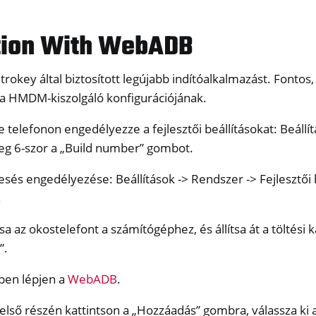
ation With WebADB
itrokey által biztosított legújabb indítóalkalmazást. Fontos
a HMDM-kiszolgáló konfigurációjának.
x
 telefonon engedélyezze a fejlesztői beállításokat: Beállítá
M
g 6-szor a „Build number” gombot.
ll
sés engedélyezése: Beállítások -> Rendszer -> Fejlesztői 
all NW750
.
a az okostelefont a számítógéphez, és állítsa át a töltési 
”.
pen lépjen a
WebADB
.
 felső részén kattintson a „Hozzáadás” gombra, válassza ki 