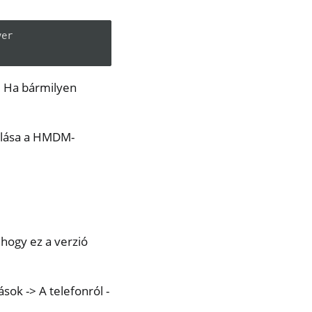
er

. Ha bármilyen
rálása a HMDM-
, hogy ez a verzió
sok -> A telefonról -