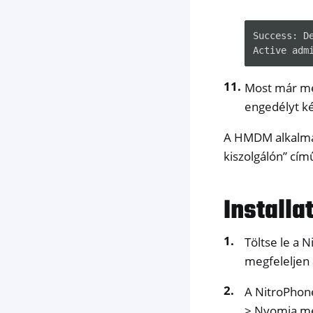
Success: D
Most már me
engedélyt ké
A HMDM alkalmaz
kiszolgálón” cím
Installa
Töltse le a N
megfeleljen 
A NitroPhone
> Nyomja me