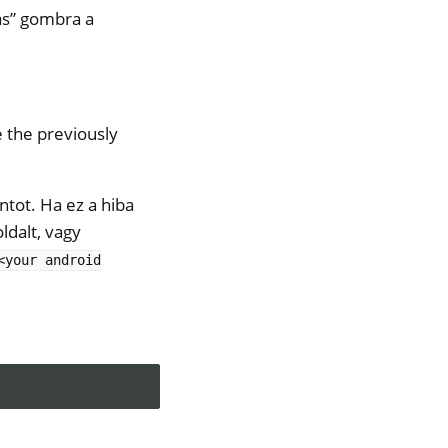
ás” gombra a
 the previously
tot. Ha ez a hiba
oldalt, vagy
<your
android