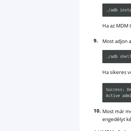
./adb
inst
Ha az MDM te
Most adjon a
./adb
shel
Ha sikeres vo
Success:
D
Active
adm
Most már me
engedélyt ké