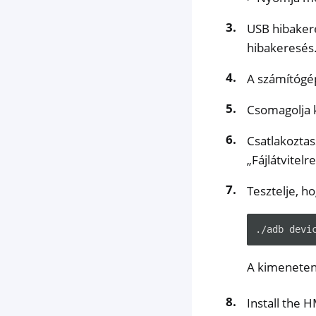
USB hibakere
hibakeresés
A számítóg
Csomagolja k
Csatlakoztass
„Fájlátvitelre
Tesztelje, h
./adb
A kimeneten 
Install the 