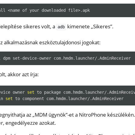
all
<name
of
your
downloaded
lepítése sikeres volt, a
kimenete „Sikeres”.
adb
z alkalmazásnak eszköztulajdonosi jogokat:
l
dpm
set-device-owner
lt, akkor azt írja:
evice
owner
set
to
package
com.hmdm.launcher/.AdminReceiv
in
set
to
component
gnyithatja az „MDM ügynök”-et a NitroPhone készülékén
r, engedélyezze azokat.