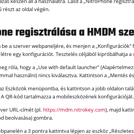
ás készen áll a használatra. Lásd a „NitroPhone regiszt
ű részt az oldal végén.
one regisztrálása a HMDM sz
 be a szerver webpaneljére, és menjen a „Konfigurációk” f
létre egy konfigurációt. Tesztelés céljából kipróbálhatja a
g róla, hogy a „Use with default launcher” (Alapértelmez
mmal használni) nincs kiválasztva. Kattintson a „Mentés é
az Eszközök menüpontba, és kattintson a jobb oldalon tal
A QR-kód tartalmazza a mobileszközének konfigurációját.
erver URL-címét (pl.
https://mdm.nitrokey.com
), majd katt
ód beolvasása) gombra.
bpanelén a 3 pontra kattintva lépjen az eszköz „Részletes