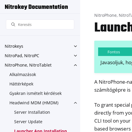
Nitrokey Documentation
NitroPhone, NitroT
Launch
Nitrokeys
Toggle navigation of Nitroke
Fontos
NitroPad, NitroPC
Toggle navigation of NitroPa
Javasoljuk, h
NitroPhone, NitroTablet
Toggle navigation of NitroPh
Alkalmazások
A NitroPhone-nak
Háttérképek
számítógépre is
Gyakran ismételt kérdések
Headwind MDM (HMDM)
To grant specia
Toggle navigation of Head
Server Installation
directly from y
CLI tool on you
Server Update
based browsers 
Launcher App Installation