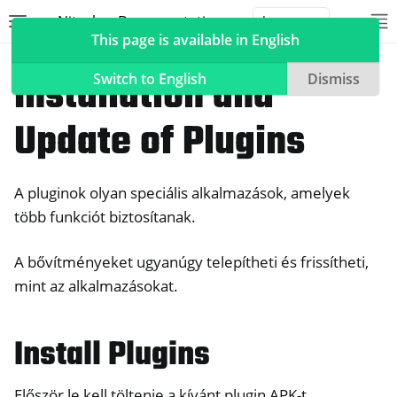
Nitrokey Documentation
Toggle site navigation sidebar
To
Toggle 
This page is available in English
NitroPhone, NitroTablet
Headwind MDM (HMDM)
Installation and
Switch to English
Dismiss
Update of Plugins
ggle navigation of Nitrokeys
A pluginok olyan speciális alkalmazások, amelyek
ggle navigation of NitroPad, NitroPC
több funkciót biztosítanak.
ggle navigation of NitroPhone, NitroTablet
A bővítményeket ugyanúgy telepítheti és frissítheti,
mint az alkalmazásokat.
ggle navigation of Headwind MDM (HMDM)
Install Plugins
Először le kell töltenie a kívánt plugin APK-t.