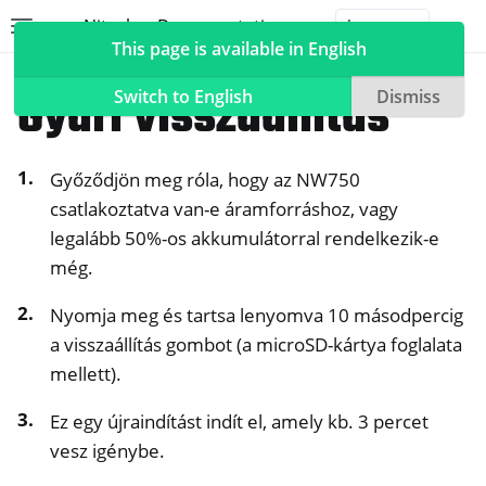
Nitrokey Documentation
Toggle site navigation sidebar
Togg
This page is available in English
NitroWall NW750
Gyári visszaállítás
Switch to English
Dismiss
Győződjön meg róla, hogy az NW750
ggle navigation of Nitrokeys
csatlakoztatva van-e áramforráshoz, vagy
legalább 50%-os akkumulátorral rendelkezik-e
ggle navigation of NitroPad, NitroPC
még.
ggle navigation of NitroPhone, NitroTablet
ggle navigation of NextBox
Nyomja meg és tartsa lenyomva 10 másodpercig
ggle navigation of NetHSM
a visszaállítás gombot (a microSD-kártya foglalata
mellett).
ggle navigation of NitroWall
ggle navigation of NitroWall NW750
Ez egy újraindítást indít el, amely kb. 3 percet
vesz igénybe.