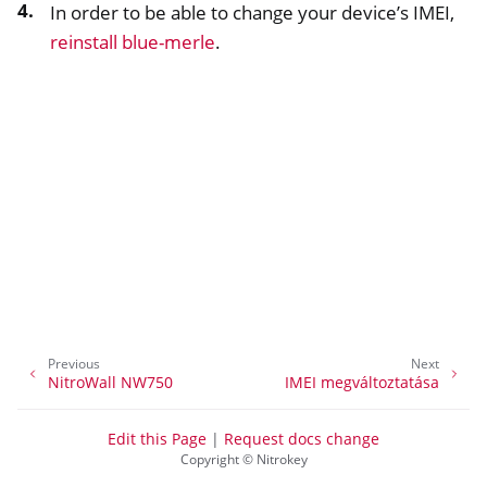
In order to be able to change your device’s IMEI,
reinstall blue-merle
.
ggle navigation of Szoftver
Previous
Next
NitroWall NW750
IMEI megváltoztatása
Edit this Page
|
Request docs change
Copyright © Nitrokey