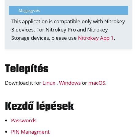
Megjegyzés
This application is compatible only with Nitrokey
3 devices. For Nitrokey Pro and Nitrokey
Storage devices, please use
Nitrokey App 1
.
Telepítés
Download it for
Linux
,
Windows
or
macOS
.
ggle navigation of nitropia
ggle navigation of Nitrokey Python SDK v0.4.1
Kezdő lépések
Passwords
PIN Managment