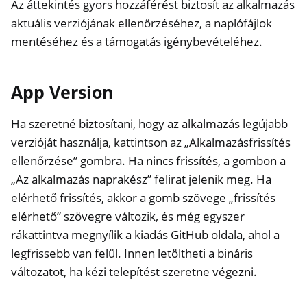
Az áttekintés gyors hozzáférést biztosít az alkalmazás
aktuális verziójának ellenőrzéséhez, a naplófájlok
mentéséhez és a támogatás igénybevételéhez.
App Version
Ha szeretné biztosítani, hogy az alkalmazás legújabb
verzióját használja, kattintson az „Alkalmazásfrissítés
ellenőrzése” gombra. Ha nincs frissítés, a gombon a
„Az alkalmazás naprakész” felirat jelenik meg. Ha
elérhető frissítés, akkor a gomb szövege „frissítés
elérhető” szövegre változik, és még egyszer
rákattintva megnyílik a kiadás GitHub oldala, ahol a
legfrissebb van felül. Innen letöltheti a bináris
változatot, ha kézi telepítést szeretne végezni.