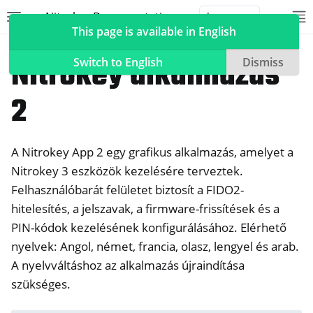
Nitrokey Documentation
Toggle site navigation sidebar
To
Toggle 
This page is available in English
Szoftver
Nitrokey alkalmazás
Switch to English
Dismiss
2
ggle navigation of Nitrokeys
A Nitrokey App 2 egy grafikus alkalmazás, amelyet a
ggle navigation of NitroPad, NitroPC
Nitrokey 3 eszközök kezelésére terveztek.
ggle navigation of NitroPhone, NitroTablet
Felhasználóbarát felületet biztosít a FIDO2-
ggle navigation of NextBox
hitelesítés, a jelszavak, a firmware-frissítések és a
ggle navigation of NetHSM
PIN-kódok kezelésének konfigurálásához. Elérhető
ggle navigation of NitroWall
nyelvek: Angol, német, francia, olasz, lengyel és arab.
A nyelvváltáshoz az alkalmazás újraindítása
ggle navigation of NitroWall NW750
szükséges.
ggle navigation of Szoftver
ggle navigation of Nitrokey alkalmazás 2