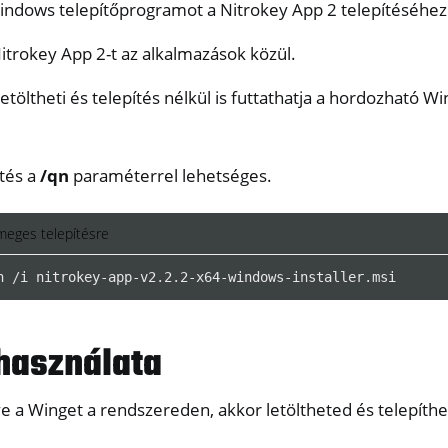
indows telepítőprogramot a Nitrokey App 2 telepítéséhez
 Nitrokey App 2-t az alkalmazások közül.
letöltheti és telepítés nélkül is futtathatja a hordozható W
tés a
/qn
paraméterrel lehetséges.
meges telepítésre
n
/
i
nitrokey-app-v2
.
2
.
2-x64-windows-installer
.
msi
y Python SDK v0.4.1
használata
ve a Winget a rendszereden, akkor letöltheted és telepíth