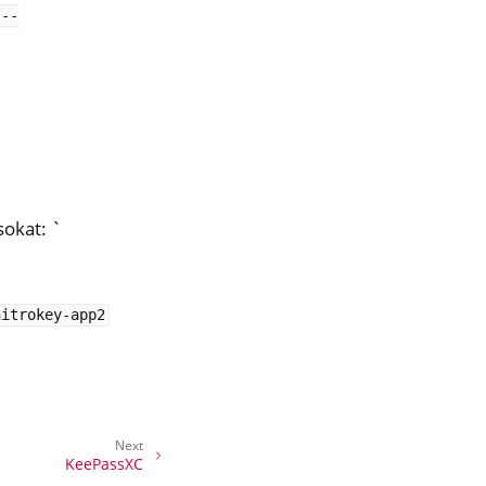
--
sokat: `
nitrokey-app2
Next
KeePassXC