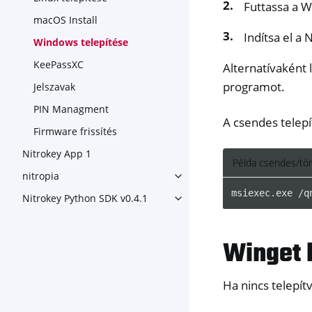
Futtassa a W
macOS Install
Indítsa el a
Windows telepítése
KeePassXC
Alternatívaként 
programot.
Jelszavak
PIN Managment
A csendes telepí
Firmware frissítés
Nitrokey App 1
Példa csendes/tö
nitropia
Toggle navigation of nitropia
msiexec
.
exe
/
q
Nitrokey Python SDK v0.4.1
Toggle navigation of Nitroke
Winget 
Ha nincs telepít