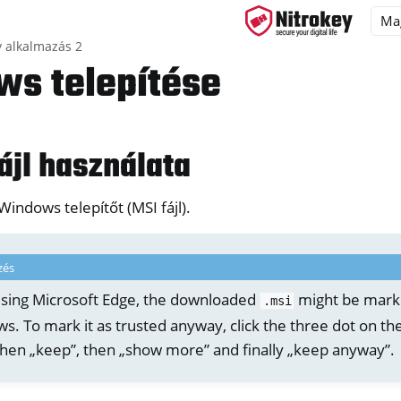
y alkalmazás 2
s telepítése
ys
ájl használata
d, NitroPC
one, NitroTablet
Windows telepítőt (MSI fájl).
x
M
zés
ll
 using Microsoft Edge, the downloaded
might be mark
.msi
all NW750
. To mark it as trusted anyway, click the three dot on the
then „keep”, then „show more” and finally „keep anyway”.
y alkalmazás 2