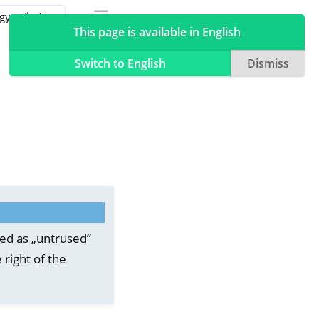
Toggle table of contents sidebar
Toggle Light / Dark / Auto color theme
This page is available in English
Switch to English
Dismiss
ed as „untrused”
 right of the