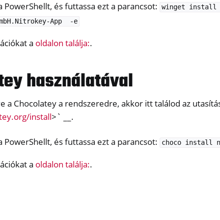
 PowerShellt, és futtassa ezt a parancsot:
winget
install
mbH.Nitrokey-App
-e
ációkat a
oldalon találja:
.
tey használatával
ve a Chocolatey a rendszeredre, akkor itt találod az utasítá
tey.org/install
>` __.
 PowerShellt, és futtassa ezt a parancsot:
choco
install
ációkat a
oldalon találja:
.