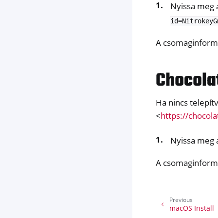
Nyissa meg a
id=NitrokeyG
A csomaginform
Chocola
Ha nincs telepít
<
https://chocola
Nyissa meg a
A csomaginform
Previous
macOS Install