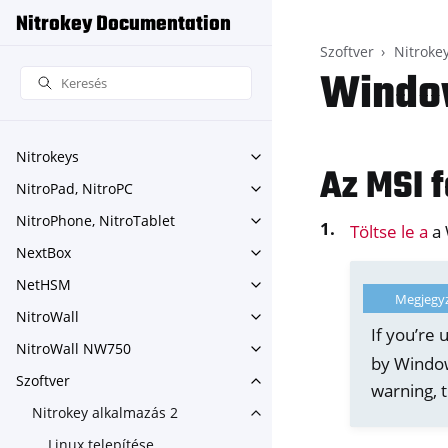
Nitrokey Documentation
Szoftver
Nitroke
Window
Nitrokeys
Toggle navigation of Nitroke
Az MSI f
NitroPad, NitroPC
Toggle navigation of NitroPa
NitroPhone, NitroTablet
Toggle navigation of NitroPh
Töltse le a
a 
NextBox
Toggle navigation of NextBo
NetHSM
Toggle navigation of NetHS
Megjegy
NitroWall
Toggle navigation of NitroWa
If you’re
NitroWall NW750
Toggle navigation of NitroW
by Windows
Szoftver
Toggle navigation of Szoftver
warning, 
Nitrokey alkalmazás 2
Toggle navigation of Nitroke
Linux telepítése