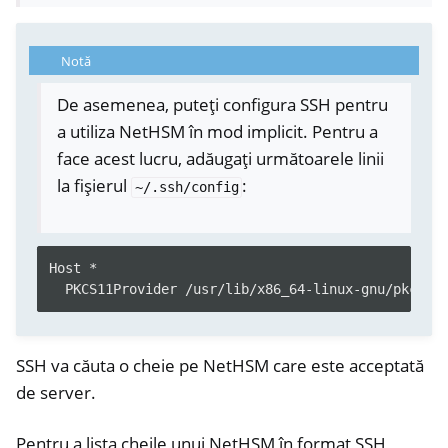
Notă
De asemenea, puteți configura SSH pentru
a utiliza NetHSM în mod implicit. Pentru a
face acest lucru, adăugați următoarele linii
la fișierul
:
~/.ssh/config
Host *
PKCS11Provider /usr/lib/x86_64-linux-gnu/pkcs11
ggle navigation of Container
ggle navigation of Compatible Software
SSH va căuta o cheie pe NetHSM care este acceptată
de server.
Pentru a lista cheile unui NetHSM în format SSH