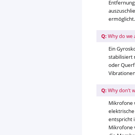
Entfernung 
auszuschli
ermöglicht
Q:
Why do we a
Ein Gyrosko
stabilisier
oder Querf
Vibrationen
Q:
Why don’t w
Mikrofone 
elektrisch
entspricht
Mikrofone 