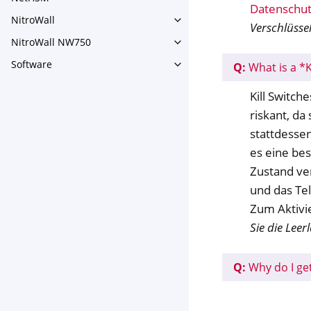
Toggle navigation of NetHS
Datenschut
NitroWall
Toggle navigation of NitroWa
Verschlüsse
NitroWall NW750
Toggle navigation of NitroW
Software
Q:
What is a *K
Toggle navigation of Softwar
Kill Switch
riskant, da
stattdessen
es eine bes
Zustand ver
und das Te
Zum Aktivi
Sie die Leer
Q:
Why do I ge