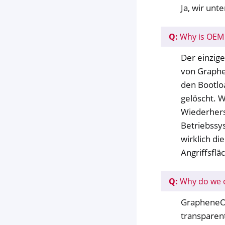
Ja, wir unt
Q:
Why is OEM 
Der einzige
von Graphe
den Bootlo
gelöscht. 
Wiederhers
Betriebssy
wirklich di
Angriffsflä
Q:
Why do we 
GrapheneOS
transparent