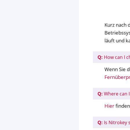
Kurz nach d
Betriebssy
läuft und k
Q:
How can I c
Wenn Sie di
Fernüberp
Q:
Where can I
Hier
finden
Q:
Is Nitrokey