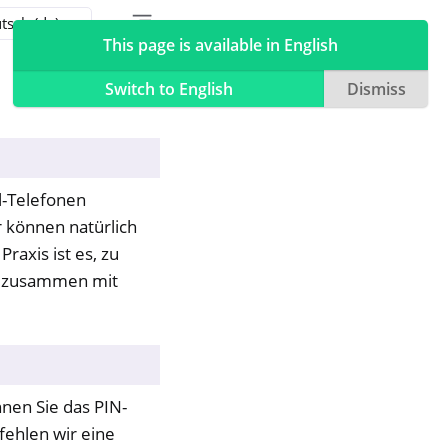
Toggle table of contents sidebar
Toggle Light / Dark / Auto color theme
This page is available in English
Switch to English
Dismiss
l-Telefonen
 können natürlich
raxis ist es, zu
4a zusammen mit
nen Sie das PIN-
fehlen wir eine