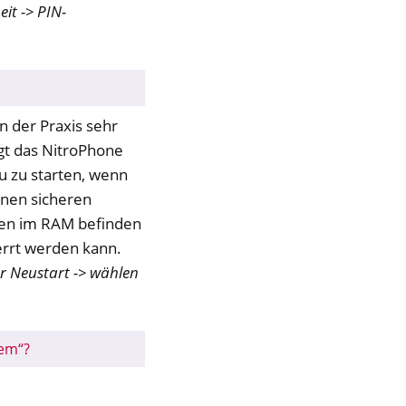
eit -> PIN-
in der Praxis sehr
gt das NitroPhone
u zu starten, wenn
einen sicheren
aten im RAM befinden
errt werden kann.
er Neustart -> wählen
tem“?