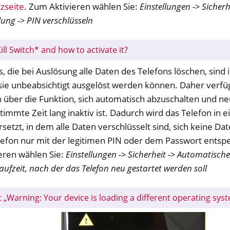
M
zseite
. Zum Aktivieren wählen Sie:
Einstellungen -> Sicherh
ll
lung -> PIN verschlüsseln
all NW750
ill Switch* and how to activate it?
e
es, die bei Auslösung alle Daten des Telefons löschen, sind 
 sie unbeabsichtigt ausgelöst werden können. Daher verfü
 über die Funktion, sich automatisch abzuschalten und ne
timmte Zeit lang inaktiv ist. Dadurch wird das Telefon in 
setzt, in dem alle Daten verschlüsselt sind, sich keine D
lefon nur mit der legitimen PIN oder dem Passwort entsp
eren wählen Sie:
Einstellungen -> Sicherheit -> Automatisch
laufzeit, nach der das Telefon neu gestartet werden soll
t „Warning: Your device is loading a different operating sys