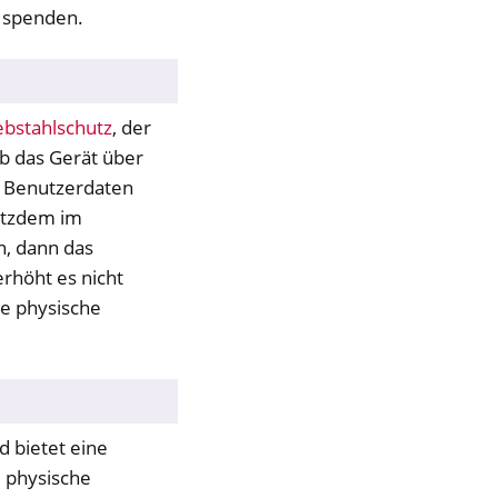
g spenden.
ebstahlschutz
, der
b das Gerät über
e Benutzerdaten
rotzdem im
n, dann das
rhöht es nicht
le physische
d bietet eine
e physische