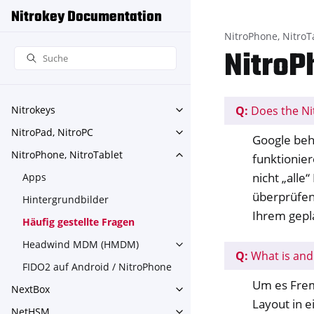
Nitrokey Documentation
NitroPhone, NitroT
NitroP
Q:
Does the Ni
Nitrokeys
Toggle navigation of Nitroke
NitroPad, NitroPC
Toggle navigation of NitroPa
Google beh
NitroPhone, NitroTablet
funktionie
Toggle navigation of NitroPh
nicht „alle
Apps
überprüfen
Hintergrundbilder
Ihrem gepl
Häufig gestellte Fragen
Headwind MDM (HMDM)
Toggle navigation of Head
Q:
What is and
FIDO2 auf Android / NitroPhone
Um es Frem
NextBox
Toggle navigation of NextBo
Layout in e
NetHSM