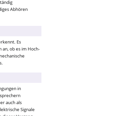
ständig
ndiges Abhören
erkennt. Es
h an, ob es im Hoch-
 mechanische
s.
ngungen in
tsprechern
er auch als
ektrische Signale