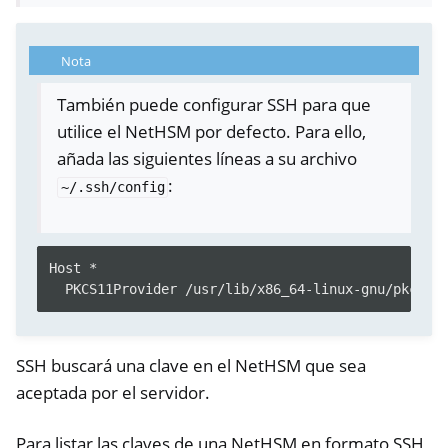
Nota
También puede configurar SSH para que
utilice el NetHSM por defecto. Para ello,
añada las siguientes líneas a su archivo
:
~/.ssh/config
Host *
PKCS11Provider /usr/lib/x86_64-linux-gnu/pkcs11
ggle navigation of Container
ggle navigation of Compatible Software
SSH buscará una clave en el NetHSM que sea
aceptada por el servidor.
Para listar las claves de una NetHSM en formato SSH