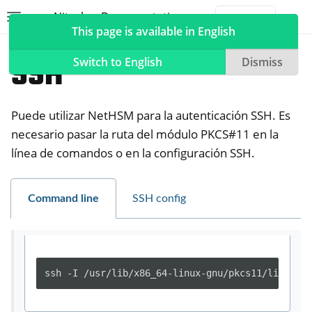
Nitrokey Documentation
Toggle site navigation sidebar
Togg
This page is available in English
NetHSM
Compatible Software
SSH
Switch to English
Dismiss
Puede utilizar NetHSM para la autenticación SSH. Es
ggle navigation of Nitrokeys
necesario pasar la ruta del módulo PKCS#11 en la
línea de comandos o en la configuración SSH.
ggle navigation of NitroPad, NitroPC
ggle navigation of NitroPhone, NitroTablet
ggle navigation of NextBox
Command line
SSH config
ggle navigation of NetHSM
ssh -I /usr/lib/x86_64-linux-gnu/pkcs11/libneths