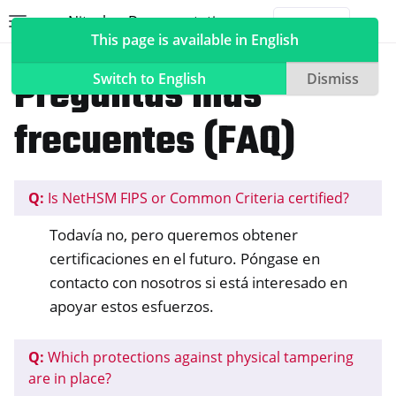
Nitrokey Documentation
Toggle site navigation sidebar
Togg
This page is available in English
NetHSM
Preguntas más
Switch to English
Dismiss
frecuentes (FAQ)
ggle navigation of Nitrokeys
ggle navigation of NitroPad, NitroPC
Q:
Is NetHSM FIPS or Common Criteria certified?
ggle navigation of NitroPhone, NitroTablet
Todavía no, pero queremos obtener
ggle navigation of NextBox
certificaciones en el futuro. Póngase en
ggle navigation of NetHSM
contacto con nosotros si está interesado en
apoyar estos esfuerzos.
Q:
Which protections against physical tampering
are in place?