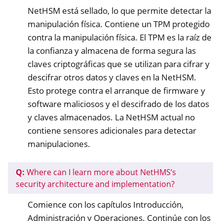
NetHSM está sellado, lo que permite detectar la
manipulación física. Contiene un TPM protegido
contra la manipulación física. El TPM es la raíz de
la confianza y almacena de forma segura las
claves criptográficas que se utilizan para cifrar y
descifrar otros datos y claves en la NetHSM.
Esto protege contra el arranque de firmware y
software maliciosos y el descifrado de los datos
y claves almacenados. La NetHSM actual no
contiene sensores adicionales para detectar
manipulaciones.
ggle navigation of Container
ggle navigation of Compatible Software
Q:
Where can I learn more about NetHMS’s
security architecture and implementation?
ggle navigation of NitroWall
ggle navigation of NitroWall NW750
Comience con los capítulos Introducción,
Administración y Operaciones. Continúe con los
ggle navigation of Software