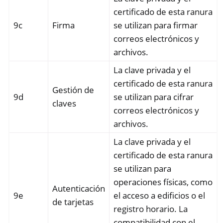
certificado de esta ranura
ggle navigation of Nitrokey Pro 2
9c
Firma
se utilizan para firmar
ggle navigation of Nitrokey Start
correos electrónicos y
ggle navigation of Nitrokey Storage 2
archivos.
ggle navigation of NitroPad, NitroPC
La clave privada y el
ggle navigation of NitroPhone, NitroTablet
certificado de esta ranura
Gestión de
ggle navigation of NextBox
9d
se utilizan para cifrar
claves
ggle navigation of NetHSM
correos electrónicos y
archivos.
ggle navigation of NitroWall
La clave privada y el
ggle navigation of NitroWall NW750
certificado de esta ranura
ggle navigation of Software
se utilizan para
operaciones físicas, como
Autenticación
9e
el acceso a edificios o el
de tarjetas
registro horario. La
compatibilidad con el