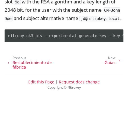
slot
with the RSA algorithm and a key length of
9a
2048 bit, for the user with the subject name
CN=John
and subject alternative name
.
Doe
jd@nitrokey.local
nitropy nk3 piv --experimental generate-key --key 9a
Previous
Next
Restablecimiento de
Guías
fábrica
Edit this Page
|
Request docs change
Copyright © Nitrokey