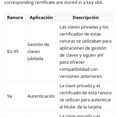
corresponding certificate are stored in a key slot.
ggle navigation of HSM
Ranura
Aplicación
Descripción
ggle navigation of PIV (Windows only)
Las claves privadas y los
certificados de estas
ranuras se utilizaban para
Gestión de
aplicaciones de gestión
82-95
claves
de claves y siguen ahí
jubilada
para ofrecer
ggle navigation of Guías
compatibilidad con
ggle navigation of Varios
versiones anteriores.
ggle navigation of Nitrokey 3
La clave privada y el
ggle navigation of Nitrokey Passkey
certificado de esta ranura
9a
Autenticación
ggle navigation of Nitrokey FIDO2
se utilizan para autenticar
al titular de la tarjeta.
La clave privada y el
ggle navigation of Nitrokey HSM 2