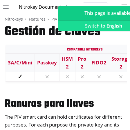
Nitrokey Documentation
Toggle site navigation sidebar
To
Toggle 
This page is available
Nitrokeys
Features
PIV (Windows only)
Gestión de claves
Switch to English
Compatible Nitrokeys
ggle navigation of Nitrokeys
HSM
Pro
Storag
3A/C/Mini
Passkey
FIDO2
ggle navigation of Features
2
2
2
ggle navigation of FIDO2
✓
⨯
⨯
⨯
⨯
⨯
ggle navigation of U2F
ggle navigation of TOTP
Ranuras para llaves
ggle navigation of OpenPGP card
The PIV smart card can hold certificates for different
purposes. For each purpose the private key and its