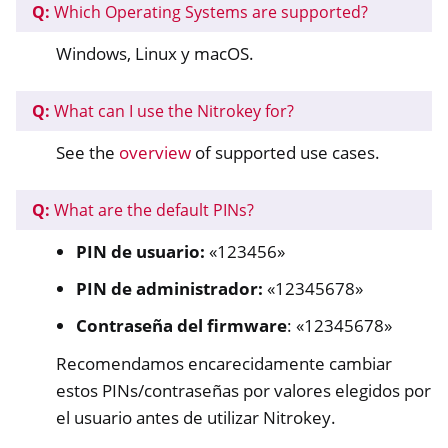
Q:
Which Operating Systems are supported?
ggle navigation of Nitrokey Storage 2
Windows, Linux y macOS.
Q:
What can I use the Nitrokey for?
See the
overview
of supported use cases.
Q:
What are the default PINs?
ggle navigation of NitroPad, NitroPC
PIN de usuario:
«123456»
ggle navigation of NitroPhone, NitroTablet
PIN de administrador:
«12345678»
ggle navigation of NextBox
Contraseña del firmware
: «12345678»
ggle navigation of NetHSM
Recomendamos encarecidamente cambiar
ggle navigation of NitroWall
estos PINs/contraseñas por valores elegidos por
ggle navigation of NitroWall NW750
el usuario antes de utilizar Nitrokey.
ggle navigation of Software