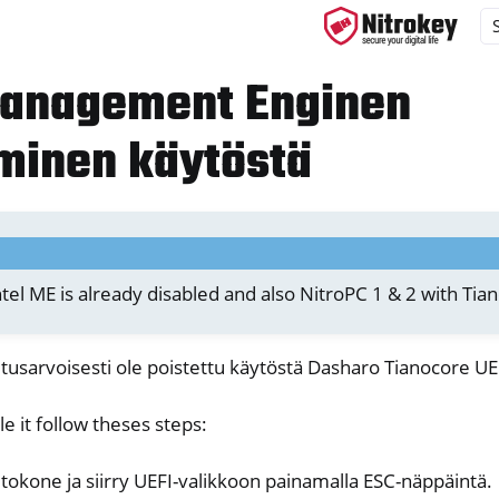
Management Enginen
minen käytöstä
ys
d, NitroPC
OS
tel ME is already disabled and also NitroPC 1 & 2 with Tia
letusarvoisesti ole poistettu käytöstä Dasharo Tianocore UE
le it follow theses steps:
etokone ja siirry UEFI-valikkoon painamalla ESC-näppäintä.