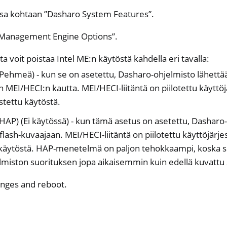
ossa kohtaan ”Dasharo System Features”.
l Management Engine Options”.
ta voit poistaa Intel ME:n käytöstä kahdella eri tavalla:
(Pehmeä) - kun se on asetettu, Dasharo-ohjelmisto lähett
one, NitroTablet
MEI/HECI:n kautta. MEI/HECI-liitäntä on piilotettu käyttöj
x
stettu käytöstä.
M
(HAP) (Ei käytössä) - kun tämä asetus on asetettu, Dasharo
ll
flash-kuvaajaan. MEI/HECI-liitäntä on piilotettu käyttöjärj
all NW750
 käytöstä. HAP-menetelmä on paljon tehokkaampi, koska s
sto
lmiston suorituksen jopa aikaisemmin kuin edellä kuvattu 
anges and reboot.