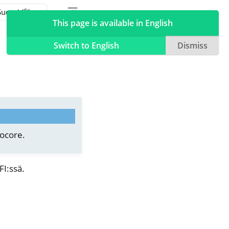
Toggle table of contents sidebar
Toggle Light / Dark / Auto color theme
This page is available in English
Switch to English
Dismiss
nocore.
FI:ssä.