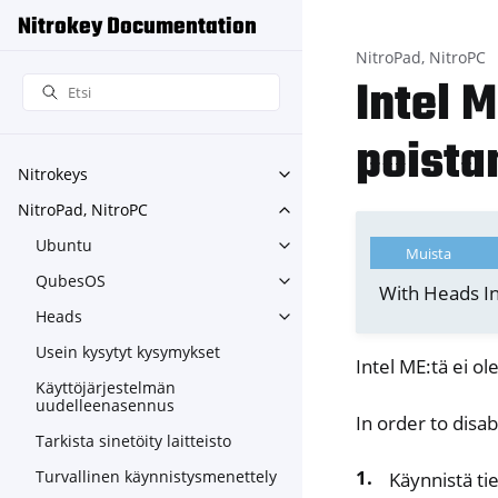
Nitrokey Documentation
NitroPad, NitroPC
Intel 
poista
Nitrokeys
Toggle navigation of Nitroke
NitroPad, NitroPC
Toggle navigation of NitroPa
Ubuntu
Toggle navigation of Ubuntu
Muista
QubesOS
Toggle navigation of Qubes
With Heads In
Heads
Toggle navigation of Heads
Usein kysytyt kysymykset
Intel ME:tä ei o
Käyttöjärjestelmän
uudelleenasennus
In order to disab
Tarkista sinetöity laitteisto
Turvallinen käynnistysmenettely
Käynnistä ti