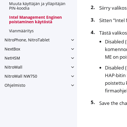
Muuta käyttäjän ja ylläpitäjän
Siirry valik
PIN-koodia
Intel Management Enginen
Sitten ”Inte
poistaminen käytöstä
Vianmääritys
Tästä valikos
NitroPhone, NitroTablet
Disabled 
Toggle navigation of NitroPh
komennon 
NextBox
Toggle navigation of NextBo
ME on poi
NetHSM
Toggle navigation of NetHS
Disabled 
NitroWall
Toggle navigation of NitroWa
HAP-bitin 
NitroWall NW750
Toggle navigation of NitroW
poistettu
Ohjelmisto
Toggle navigation of Ohjelmi
firmaohje
Save the ch