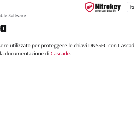
ble Software
ta
e utilizzato per proteggere le chiavi DNSSEC con Cascade
ys
la documentazione di
Cascade
.
d, NitroPC
one, NitroTablet
x
M