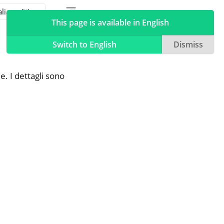
Toggle table of contents sidebar
Toggle Light / Dark / Auto color theme
This page is available in English
Switch to English
Dismiss
. I dettagli sono