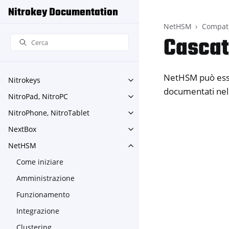
Nitrokey Documentation
NetHSM
Compati
Casca
NetHSM può esser
Nitrokeys
Toggle navigation of Nitroke
documentati nel
NitroPad, NitroPC
Toggle navigation of NitroPa
NitroPhone, NitroTablet
Toggle navigation of NitroPh
NextBox
Toggle navigation of NextBo
NetHSM
Toggle navigation of NetHS
Come iniziare
Amministrazione
Funzionamento
Integrazione
Clustering