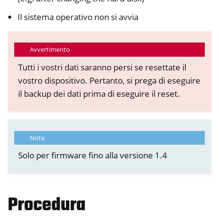
Il sistema operativo non si avvia
Avvertimento
Tutti i vostri dati saranno persi se resettate il
vostro dispositivo. Pertanto, si prega di eseguire
il backup dei dati prima di eseguire il reset.
Nota
Solo per firmware fino alla versione 1.4
Procedura
ggle navigation of NitroPhone, NitroTablet
ggle navigation of NextBox