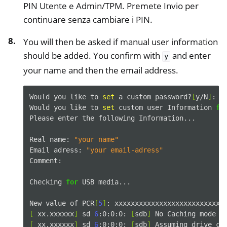
PIN Utente e Admin/TPM. Premete Invio per
continuare senza cambiare i PIN.
You will then be asked if manual user information
should be added. You confirm with
and enter
y
your name and then the email address.
Would
you
like
to
set
a
custom
password?
[
y/N
]
:

Would
you
like
to
set
custom
user
Information
fo
Please
enter
the
following
Information...

Real
name:
"your name"
Email
adress:
"your email-adress"
Comment:

Checking
for
USB
media...

New
value
of
PCR
[
5
]
:
[
xx.xxxxxx
]
sd
6
:0:0:0:
[
sdb
]
No
Caching
mode
p
[
xx.xxxxxx
]
sd
6
:0:0:0:
[
sdb
]
Assuming
drive
ca