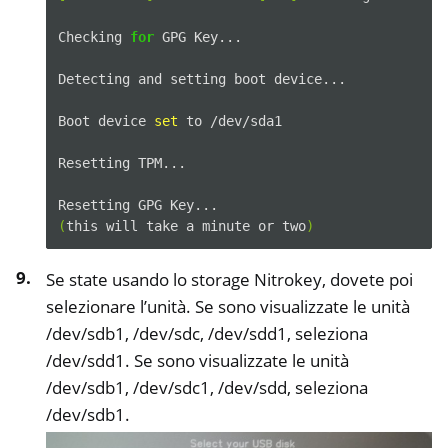
Checking
for
GPG
Key...

Detecting
and
setting
boot
device...

Boot
device
set
to
/dev/sda1

Resetting
TPM...

Resetting
GPG
(
this
will
take
a
minute
or
two
)
Se state usando lo storage Nitrokey, dovete poi
selezionare l’unità. Se sono visualizzate le unità
/dev/sdb1, /dev/sdc, /dev/sdd1, seleziona
/dev/sdd1. Se sono visualizzate le unità
/dev/sdb1, /dev/sdc1, /dev/sdd, seleziona
/dev/sdb1.