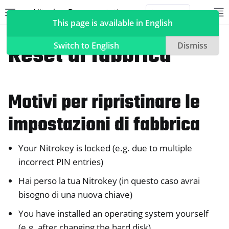
Nitrokey Documentation
Toggle site navigation sidebar
To
Toggle 
This page is available in English
NitroPad, NitroPC
Heads
Reset di fabbrica
Switch to English
Dismiss
Motivi per ripristinare le
ggle navigation of Nitrokeys
ggle navigation of NitroPad, NitroPC
impostazioni di fabbrica
ggle navigation of Ubuntu
ggle navigation of QubesOS
Your Nitrokey is locked (e.g. due to multiple
incorrect PIN entries)
ggle navigation of Heads
Hai perso la tua Nitrokey (in questo caso avrai
bisogno di una nuova chiave)
You have installed an operating system yourself
(e.g. after changing the hard disk)