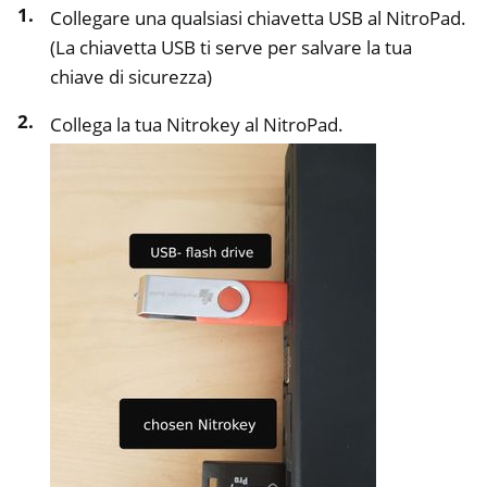
Collegare una qualsiasi chiavetta USB al NitroPad.
ggle navigation of NetHSM
(La chiavetta USB ti serve per salvare la tua
ggle navigation of NitroWall
chiave di sicurezza)
ggle navigation of NitroWall NW750
Collega la tua Nitrokey al NitroPad.
ggle navigation of Software