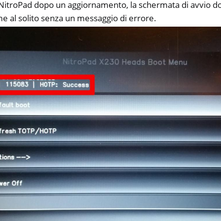
 NitroPad dopo un aggiornamento, la schermata di avvio d
e al solito senza un messaggio di errore.
one, NitroTablet
x
M
ll