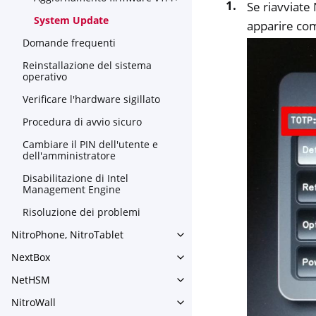
Se riavviate
System Update
apparire com
Domande frequenti
Reinstallazione del sistema
operativo
Verificare l'hardware sigillato
Procedura di avvio sicuro
Cambiare il PIN dell'utente e
dell'amministratore
Disabilitazione di Intel
Management Engine
Risoluzione dei problemi
NitroPhone, NitroTablet
Toggle navigation of NitroPh
NextBox
Toggle navigation of NextBo
NetHSM
Toggle navigation of NetHS
NitroWall
Toggle navigation of NitroWa