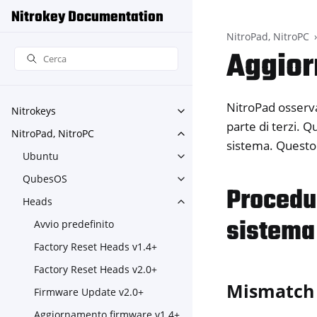
Nitrokey Documentation
NitroPad, NitroPC
Aggior
NitroPad osserva
Nitrokeys
Toggle navigation of Nitroke
parte di terzi. Q
NitroPad, NitroPC
Toggle navigation of NitroPa
sistema. Questo 
Ubuntu
Toggle navigation of Ubuntu
QubesOS
Toggle navigation of Qubes
Procedu
Heads
Toggle navigation of Heads
sistema
Avvio predefinito
Factory Reset Heads v1.4+
Factory Reset Heads v2.0+
Mismatch 
Firmware Update v2.0+
Aggiornamento firmware v1.4+