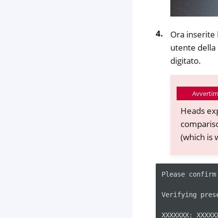
Ora inserite 
utente della
digitato.
Avverti
Heads exp
compariso
(which is 
Please
confirm
Verifying
pres
XXXXXXX:
XXXXXX