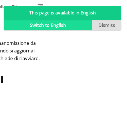
Toggle table of contents sidebar
Toggle Light / Dark / Auto color theme
This page is available in English
Switch to English
Dismiss
a manomissione da
ndo si aggiorna il
hiede di riavviare.
l