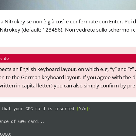
la Nitrokey se non è già così e confermate con Enter. Poi d
 Nitrokey (default: 123456). Non vedrete sullo schermo i c
mento
ects an English keyboard layout, on which e.g. “y” and “z”
n to the German keyboard layout. If you agree with the de
written in capital letter) you can also simply confirm by pre
that
your
GPG
card
is
inserted
[
Y/n
]
:

ence
of
GPG
card...

XXXX
