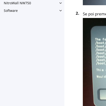
NitroWall NW750
Toggle navigation of NitroW
Software
Toggle navigation of Softwar
Se poi preme