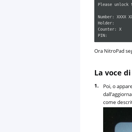
Please
unlock
Number:
XXXX
X
Holder:

Counter:
X

Ora NitroPad seg
La voce di
Poi, o appar
dall’aggiorn
come descrit