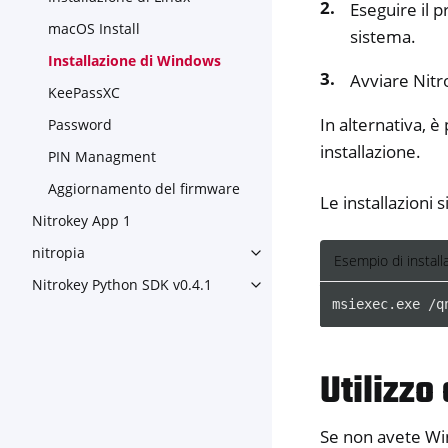
Eseguire il 
macOS Install
sistema.
Installazione di Windows
Avviare Nitr
KeePassXC
In alternativa, è
Password
installazione.
PIN Managment
Aggiornamento del firmware
Le installazioni 
Nitrokey App 1
nitropia
Toggle navigation of nitropia
Esempio di install
Nitrokey Python SDK v0.4.1
Toggle navigation of Nitroke
msiexec
.
exe
/
q
Utilizzo
Se non avete Wing