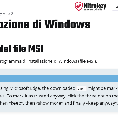
ey App 2
lazione di Windows
ys
del file MSI
d, NitroPC
one, NitroTablet
programma di installazione di Windows (file MSI).
x
M
ll
 using Microsoft Edge, the downloaded
might be mark
.msi
all NW750
. To mark it as trusted anyway, click the three dot on the
e
then «keep», then «show more» and finally «keep anyway»
y App 2