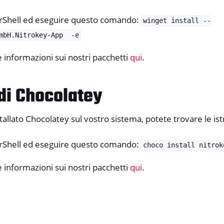
rShell ed eseguire questo comando:
winget
install
--
mbH.Nitrokey-App
-e
e informazioni sui nostri pacchetti
qui
.
 di Chocolatey
tallato Chocolatey sul vostro sistema, potete trovare le is
rShell ed eseguire questo comando:
choco
install
nitrok
e informazioni sui nostri pacchetti
qui
.