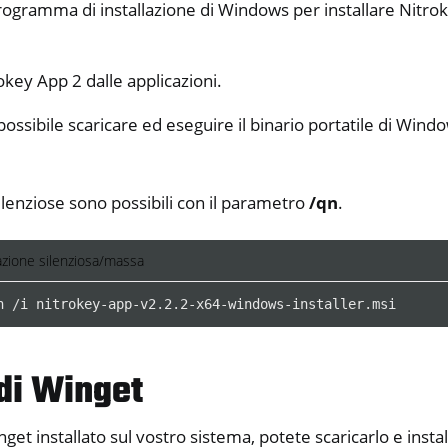
programma di installazione di Windows per installare Nitro
okey App 2 dalle applicazioni.
 possibile scaricare ed eseguire il binario portatile di Win
silenziose sono possibili con il parametro
/qn
.
azione silenziosa/massa
y Python SDK v0.4.1
n
/
i
nitrokey-app-v2
.
2
.
2-x64-windows-installer
.
msi
 di Winget
et installato sul vostro sistema, potete scaricarlo e insta