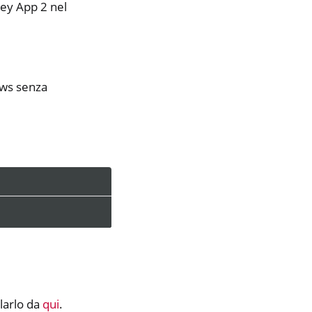
key App 2 nel
dows senza
llarlo da
qui
.