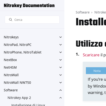
Nitrokey Documentation
Software
Nitrok
Instal
Nitrokeys
Toggle navigation of Nitroke
Utilizzo 
NitroPad, NitroPC
Toggle navigation of NitroPa
NitroPhone, NitroTablet
Toggle navigation of NitroPh
Scaricare
il 
NextBox
Toggle navigation of NextBo
NetHSM
Toggle navigation of NetHS
Nota
NitroWall
Toggle navigation of NitroWa
If you’re
NitroWall NW750
Toggle navigation of NitroW
by Windows
Software
Toggle navigation of Softwar
warning, 
Nitrokey App 2
Toggle navigation of Nitroke
Installazione di Linux