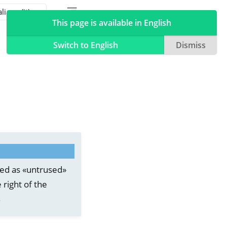
Toggle table of contents sidebar
Toggle Light / Dark / Auto color theme
This page is available in English
Switch to English
Dismiss
ed as «untrused»
 right of the
.