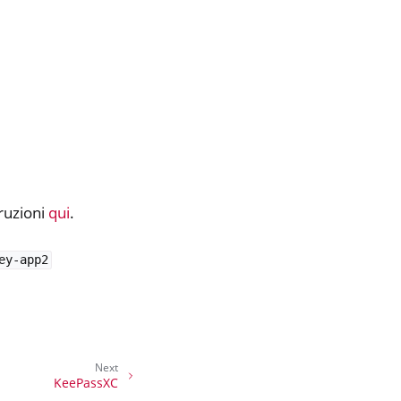
truzioni
qui
.
ey-app2
Next
KeePassXC