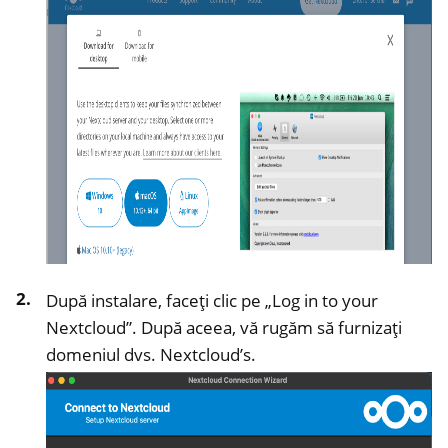
ggle navigation of Gestionarea accesului la distanță
ggle navigation of Documentație tehnică
ggle navigation of Întrebări frecvente NextBox
După instalare, faceți clic pe „Log in to your
ggle navigation of NetHSM
Nextcloud”. După aceea, vă rugăm să furnizați
ggle navigation of NitroWall
domeniul dvs. Nextcloud’s.
ggle navigation of NitroWall NW750
ggle navigation of Software