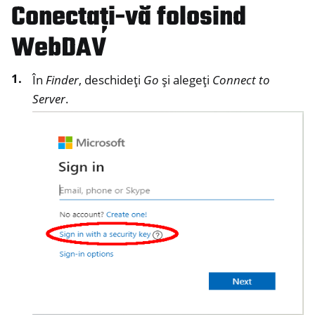
Conectați-vă folosind
WebDAV
În
Finder
, deschideți
Go
și alegeți
Connect to
Server
.