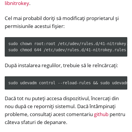
libnitrokey
.
ggle navigation of nitropie
Cel mai probabil doriți să modificați proprietarul și
permisiunile acestui fișier:
ggle navigation of All Platforms
ggle navigation of Windows
sudo chown root:root /etc/udev/rules.d/41-nitrokey.ru
ggle navigation of Linux
După instalarea regulilor, trebuie să le reîncărcați:
ggle navigation of Nitrokey Python SDK v0.4.1
Dacă tot nu puteți accesa dispozitivul, încercați din
nou după ce reporniți sistemul. Dacă întâmpinați
probleme, consultați acest comentariu
github
pentru
câteva sfaturi de depanare.