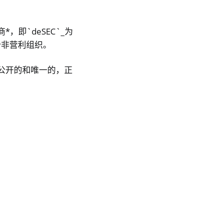
，即`deSEC`_为
个非营利组织。
是公开的和唯一的，正