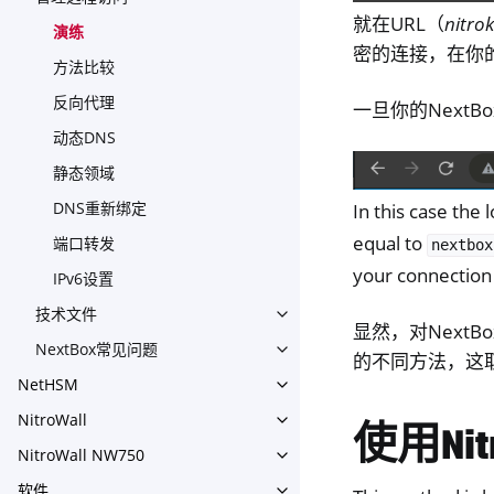
Toggle navigation of 管理
就在URL（
nitro
演练
密的连接，在你的
方法比较
反向代理
一旦你的Next
动态DNS
静态领域
DNS重新绑定
In this case the 
equal to
端口转发
nextbox
your connection
IPv6设置
技术文件
Toggle navigation of 技术文
显然，对Next
NextBox常见问题
Toggle navigation of Nex
的不同方法，这
NetHSM
Toggle navigation of NetHS
NitroWall
Toggle navigation of NitroWa
使用Ni
NitroWall NW750
Toggle navigation of NitroW
软件