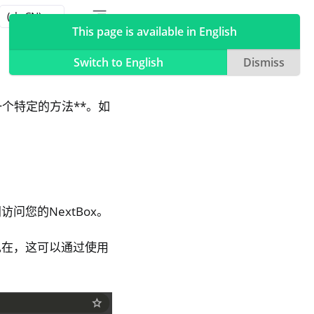
Toggle table of contents sidebar
Toggle Light / Dark / Auto color theme
This page is available in English
Switch to English
Dismiss
个特定的方法**。如
问您的NextBox。
现在，这可以通过使用