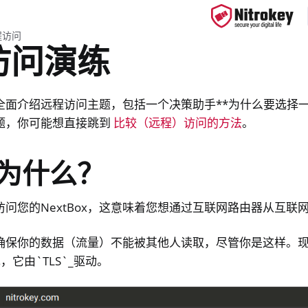
程访问
访问演练
全面介绍远程访问主题，包括一个决策助手**为什么要选择一
ys
题，你可能想直接跳到
比较（远程）访问的方法
。
d, NitroPC
one, NitroTablet
为什么？
x
问您的NextBox，这意味着您想通过互联网路由器从互联网访
确保你的数据（流量）不能被其他人读取，尽管你是这样。
现，它由`TLS`_驱动。
面和手机同步化