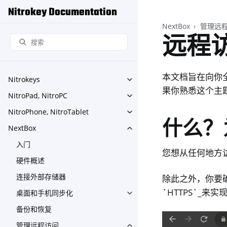
Nitrokey Documentation
NextBox
管理远
远程
本文档旨在向你
Nitrokeys
Toggle navigation of Nitroke
果你熟悉这个主
NitroPad, NitroPC
Toggle navigation of NitroPa
NitroPhone, NitroTablet
Toggle navigation of NitroPh
什么？
NextBox
Toggle navigation of NextBo
入门
您想从任何地方访
硬件概述
连接外部存储器
除此之外，你要
`HTTPS`_来实
桌面和手机同步化
Toggle navigation of 桌
备份和恢复
管理远程访问