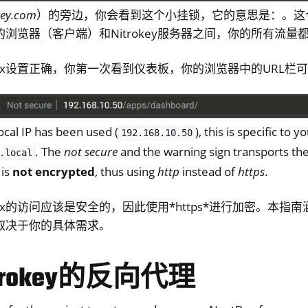
远程访问
key.com
）的旁边，你会看到这个小挂锁，它的意思是：。这
浏览器（客户端）和Nitrokey服务器之间，你的所有流量
Box设置正确，你第一次看到仪表板，你的浏览器中的URL栏
local IP has been used (
), this is specific to 
192.168.10.50
. The
not secure
and the warning sign transports the
.local
 is
not encrypted
, thus using
http
instead of
https
.
件
Box的访问应该是安全的，因此使用*https*进行加密。本指
tBox常见问题
取决于你的具体需求。
M
ll
trokey的反向代理
all NW750