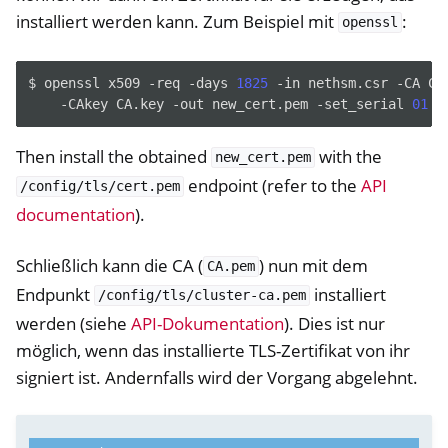
installiert werden kann. Zum Beispiel mit
:
openssl
$
openssl
x509
-req
-days
1825
-in
nethsm.csr
-CA
CA
-CAkey
CA.key
-out
new_cert.pem
-set_serial
01
Then install the obtained
with the
new_cert.pem
endpoint (refer to the
API
/config/tls/cert.pem
documentation
).
Schließlich kann die CA (
) nun mit dem
CA.pem
Endpunkt
installiert
/config/tls/cluster-ca.pem
werden (siehe
API-Dokumentation
). Dies ist nur
möglich, wenn das installierte TLS-Zertifikat von ihr
signiert ist. Andernfalls wird der Vorgang abgelehnt.