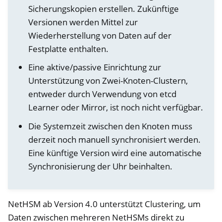
Sicherungskopien erstellen. Zukünftige
Versionen werden Mittel zur
Wiederherstellung von Daten auf der
Festplatte enthalten.
Eine aktive/passive Einrichtung zur
Unterstützung von Zwei-Knoten-Clustern,
entweder durch Verwendung von etcd
Learner oder Mirror, ist noch nicht verfügbar.
Die Systemzeit zwischen den Knoten muss
derzeit noch manuell synchronisiert werden.
Eine künftige Version wird eine automatische
ggle navigation of Container
Synchronisierung der Uhr beinhalten.
ggle navigation of Compatible Software
ggle navigation of NitroWall
NetHSM ab Version 4.0 unterstützt Clustering, um
ggle navigation of NitroWall NW750
Daten zwischen mehreren NetHSMs direkt zu
ggle navigation of Software