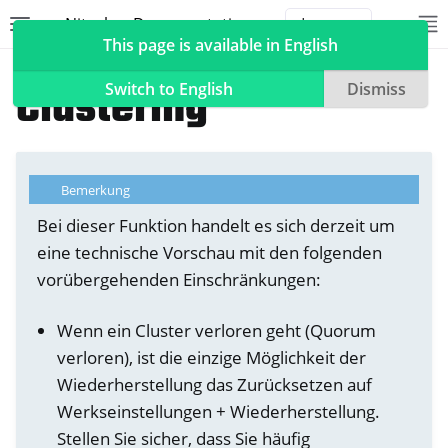
Nitrokey Documentation
Toggle site navigation sidebar
To
Toggle 
This page is available in English
NetHSM
Clustering
Switch to English
Dismiss
ggle navigation of Nitrokeys
Bemerkung
ggle navigation of NitroPad, NitroPC
Bei dieser Funktion handelt es sich derzeit um
eine technische Vorschau mit den folgenden
ggle navigation of NitroPhone, NitroTablet
vorübergehenden Einschränkungen:
ggle navigation of NextBox
ggle navigation of NetHSM
Wenn ein Cluster verloren geht (Quorum
verloren), ist die einzige Möglichkeit der
Wiederherstellung das Zurücksetzen auf
Werkseinstellungen + Wiederherstellung.
Stellen Sie sicher, dass Sie häufig