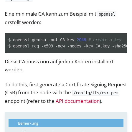
Eine minimale CA kann zum Beispiel mit
openssl
erstellt werden:
$
openssl
genrsa
-out
CA.key
2048
# create a key
$
openssl
req
-x509
-new
-nodes
-key
CA.key
-sha256
Diese CA muss nun auf jedem Knoten installiert
werden.
To do this, first generate a Certificate Signing Request
(CSR) from the node with the
/config/tls/csr.pem
endpoint (refer to the
API documentation
).
Bemerkung