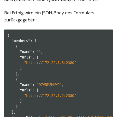
Bei Erfolg wird ein JSON-Body des Formulars
zurückgegeben:
{
"members"
:
[
{
"name"
:
""
,
"urls"
:
[
"https://172.22.1.3:2380"
]
},
{
"name"
:
"9ZVNM2MNWP"
,
"urls"
:
[
"https://172.22.1.2:2380"
]
}
],