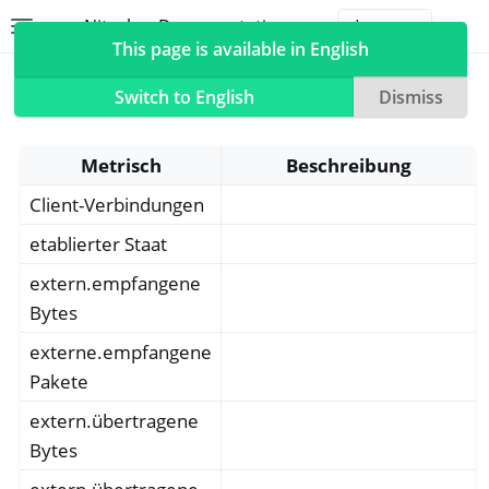
Nitrokey Documentation
Toggle site navigation sidebar
Togg
This page is available in English
Metriken
Switch to English
Dismiss
Metrisch
Beschreibung
Client-Verbindungen
ggle navigation of Nitrokeys
ggle navigation of NitroPad, NitroPC
etablierter Staat
ggle navigation of NitroPhone, NitroTablet
extern.empfangene
ggle navigation of NextBox
Bytes
ggle navigation of NetHSM
externe.empfangene
ggle navigation of NitroWall
Pakete
ggle navigation of NitroWall NW750
extern.übertragene
Bytes
ggle navigation of Software