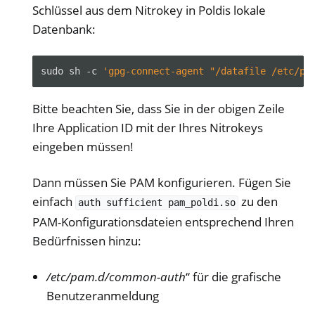
Schlüssel aus dem Nitrokey in Poldis lokale
Datenbank:
sudo
sh
-c
'gpg-connect-agent "/datafile /etc/po
Bitte beachten Sie, dass Sie in der obigen Zeile
ggle navigation of HSM
Ihre Application ID mit der Ihres Nitrokeys
eingeben müssen!
ggle navigation of PIV (nur Windows)
ggle navigation of Sonstiges
Dann müssen Sie PAM konfigurieren. Fügen Sie
ggle navigation of Nitrokey 3
einfach
zu den
auth
sufficient
pam_poldi.so
ggle navigation of Nitrokey Passkey
PAM-Konfigurationsdateien entsprechend Ihren
ggle navigation of Nitrokey FIDO2
Bedürfnissen hinzu:
/etc/pam.d/common-auth
“ für die grafische
ggle navigation of Nitrokey HSM 2
Benutzeranmeldung
ggle navigation of Nitrokey Pro 2