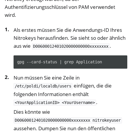
Authentifizierungsschlüssel von PAM verwendet
wird.
ggle navigation of Desktop-Anmeldung
Als erstes müssen Sie die Anwendungs-ID Ihres
Nitrokeys herausfinden. Sie sieht so oder ähnlich
aus wie
.
D00600012401020000000000xxxxxxxx
ggle navigation of SSH
gpg
--card-status
|
grep
ggle navigation of Festplattenverschlüsselung
Nun müssen Sie eine Zeile in
einfügen, die die
/etc/poldi/localdb/users
folgenden Informationen enthält
.
<YourApplicationID>
<YourUsername>
Dies könnte wie
D00600012401020000000000xxxxxxxx
nitrokeyuser
aussehen. Dumpen Sie nun den öffentlichen