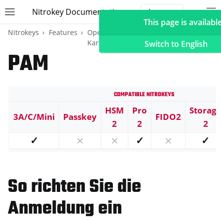
Nitrokey Documentation
Toggle site navigation sidebar
To
Toggle 
This page is available
Nitrokeys
Features
OpenPGP-
Desktop-
Karte
Anmeldung
Switch to English
PAM
Compatible Nitrokeys
ggle navigation of Nitrokeys
ggle navigation of Features
HSM
Pro
Storag
3A/C/Mini
Passkey
FIDO2
2
2
2
ggle navigation of FIDO2
✓
⨯
⨯
✓
⨯
✓
ggle navigation of U2F
ggle navigation of TOTP
ggle navigation of OpenPGP-Karte
So richten Sie die
Anmeldung ein