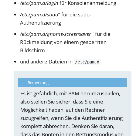
/etc/pam.d/login
für Konsolenanmeldung
ggle navigation of Nitrokey Start
/etc/pam.d/sudo
“ für die sudo-
ggle navigation of Nitrokey Storage 2
Authentifizierung
ggle navigation of NitroPad, NitroPC
/etc/pam.d/gnome-screensaver`
für die
ggle navigation of NitroPhone, NitroTablet
Rückmeldung von einem gesperrten
ggle navigation of NextBox
Bildschirm
ggle navigation of NetHSM
und andere Dateien in
/etc/pam.d
ggle navigation of NitroWall
ggle navigation of NitroWall NW750
ggle navigation of Software
Bemerkung
Es ist gefährlich, mit PAM herumzuspielen,
also stellen Sie sicher, dass Sie eine
Möglichkeit haben, auf den Rechner
zuzugreifen, wenn Sie die Authentifizierung
komplett abbrechen. Denken Sie daran,
dass das Booten in den Rettungsmodus von