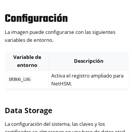
ggle navigation of NitroWall NW750
Configuración
ggle navigation of Software
La imagen puede configurarse con las siguientes
variables de entorno.
Variable de
Descripción
entorno
Activa el registro ampliado para
DEBUG_LOG
NetHSM.
Data Storage
La configuración del sistema, las claves y los
certificados se almacenan en una base de datos etcd.