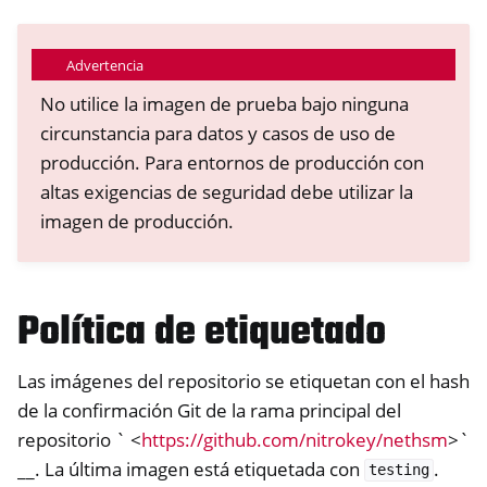
Advertencia
No utilice la imagen de prueba bajo ninguna
circunstancia para datos y casos de uso de
producción. Para entornos de producción con
altas exigencias de seguridad debe utilizar la
imagen de producción.
Política de etiquetado
ggle navigation of Container
Las imágenes del repositorio se etiquetan con el hash
de la confirmación Git de la rama principal del
repositorio ` <
https://github.com/nitrokey/nethsm
>`
ggle navigation of Compatible Software
__. La última imagen está etiquetada con
.
testing
ggle navigation of NitroWall