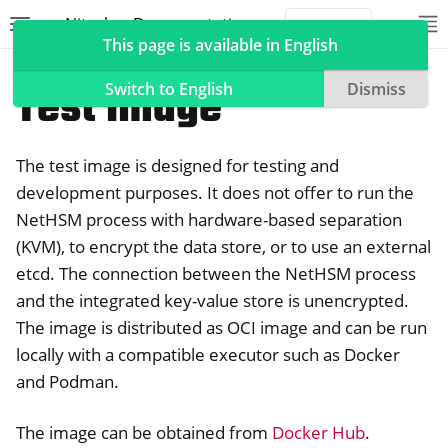
Nitrokey Documentation
Toggle site navigation sidebar
To
Toggle 
This page is available in English
NetHSM
Container
Test Image
Switch to English
Dismiss
The test image is designed for testing and
ggle navigation of Nitrokeys
development purposes. It does not offer to run the
NetHSM process with hardware-based separation
ggle navigation of NitroPad, NitroPC
(KVM), to encrypt the data store, or to use an external
ggle navigation of NitroPhone, NitroTablet
etcd. The connection between the NetHSM process
ggle navigation of NextBox
and the integrated key-value store is unencrypted.
ggle navigation of NetHSM
The image is distributed as OCI image and can be run
locally with a compatible executor such as Docker
and Podman.
The image can be obtained from
Docker Hub
.