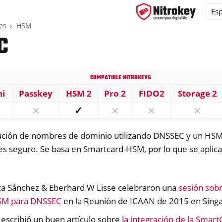
es
HSM
C
Compatible Nitrokeys
ys
ni
Passkey
HSM 2
Pro 2
FIDO2
Storage 2
s
⨯
✓
⨯
⨯
⨯
lución de nombres de dominio utilizando DNSSEC y un HS
s seguro. Se basa en Smartcard-HSM, por lo que se aplica
P card
za Sánchez & Eberhard W Lisse celebraron una
sesión sobr
SM para DNSSEC
en la Reunión de ICAAN de 2015 en Sing
 escribió un buen artículo sobre
la integración de la Sma