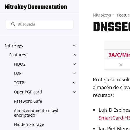
Nitrokey Documentation
Nitrokeys
Featur
DNSSE
Nitrokeys
Toggle navigation of Nitroke
3A/C/Mi
Features
Toggle navigation of Feature
⨯
FIDO2
Toggle navigation of FIDO2
U2F
Toggle navigation of U2F
Proteja su reso
TOTP
Toggle navigation of TOTP
almacén de clave
OpenPGP card
Toggle navigation of OpenPG
recursos:
Password Safe
Luis D Espino
Almacenamiento móvil
encriptado
SmartCard-H
Hidden Storage
Jan-Piet Mens