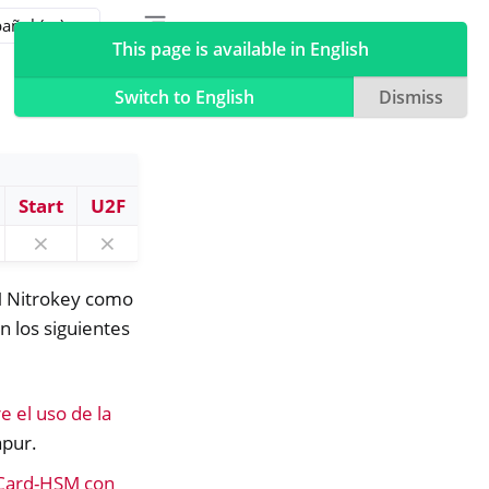
Toggle table of contents sidebar
Toggle Light / Dark / Auto color theme
This page is available in English
Switch to English
Dismiss
Start
U2F
⨯
⨯
M Nitrokey como
n los siguientes
e el uso de la
apur.
rtCard-HSM con