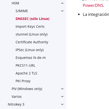
HSM
Toggle navigation of HSM
PowerDNS
.
S/MIME
Toggle navigation of S/MIME
La integració
DNSSEC (sólo Linux)
Import Keys Certs
stunnel (Linux only)
Certificate Authority
IPSec (Linux only)
Esquemas N-de-m
PKCS11-URL
Apache 2 TLS
PKI Proxy
PIV (Windows only)
Toggle navigation of PIV (Wi
Varios
Toggle navigation of Varios
Nitrokey 3
Toggle navigation of Nitroke