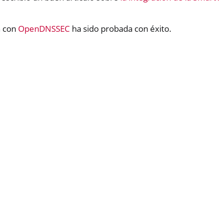
n con
OpenDNSSEC
ha sido probada con éxito.
ndows only)
y 3