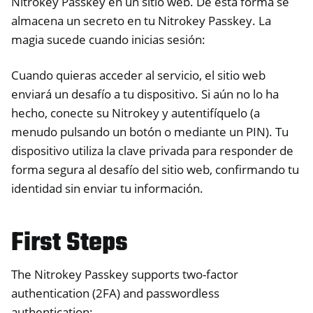
Nitrokey Passkey en un sitio web. De esta forma se
ggle navigation of Nitrokey FIDO2
almacena un secreto en tu Nitrokey Passkey. La
magia sucede cuando inicias sesión:
ggle navigation of Nitrokey HSM 2
Cuando quieras acceder al servicio, el sitio web
ggle navigation of Nitrokey Pro 2
enviará un desafío a tu dispositivo. Si aún no lo ha
ggle navigation of Nitrokey Start
hecho, conecte su Nitrokey y autentifíquelo (a
menudo pulsando un botón o mediante un PIN). Tu
ggle navigation of Nitrokey Storage 2
dispositivo utiliza la clave privada para responder de
ggle navigation of NitroPad, NitroPC
forma segura al desafío del sitio web, confirmando tu
ggle navigation of NitroPhone, NitroTablet
identidad sin enviar tu información.
ggle navigation of NextBox
ggle navigation of NetHSM
First Steps
ggle navigation of NitroWall
ggle navigation of NitroWall NW750
The Nitrokey Passkey supports two-factor
ggle navigation of Software
authentication (2FA) and passwordless
authentication: