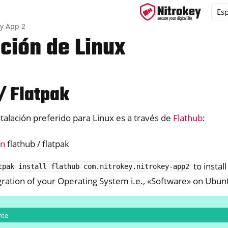
ey App 2
ación de Linux
ys
/ Flatpak
d, NitroPC
one, NitroTablet
talación preferido para Linux es a través de
Flathub
:
x
ón
flathub / flatpak
M
ll
to install
tpak
install
flathub
com.nitrokey.nitrokey-app2
gration of your Operating System i.e., «Software» on Ubun
all NW750
e
y App 2
nte