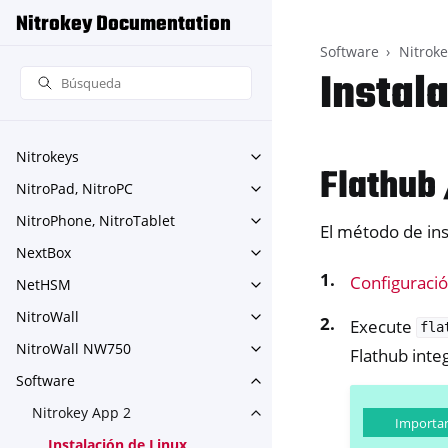
Nitrokey Documentation
Software
Nitrok
Instal
Nitrokeys
Toggle navigation of Nitroke
Flathub 
NitroPad, NitroPC
Toggle navigation of NitroPa
NitroPhone, NitroTablet
Toggle navigation of NitroPh
El método de ins
NextBox
Toggle navigation of NextBo
Configuraci
NetHSM
Toggle navigation of NetHS
NitroWall
Toggle navigation of NitroWa
Execute
fla
NitroWall NW750
Flathub inte
Toggle navigation of NitroW
Software
Toggle navigation of Softwar
Nitrokey App 2
Toggle navigation of Nitroke
Importa
Instalación de Linux