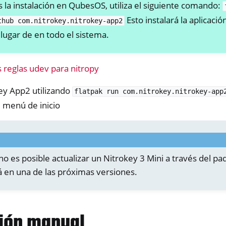
s la instalación en QubesOS, utiliza el siguiente comando:
Esto instalará la aplicació
thub
com.nitrokey.nitrokey-app2
lugar de en todo el sistema.
s reglas udev para nitropy
key App2 utilizando
flatpak
run
com.nitrokey.nitrokey-app
 menú de inicio
y Python SDK v0.4.1
o es posible actualizar un Nitrokey 3 Mini a través del paq
á en una de las próximas versiones.
ción manual