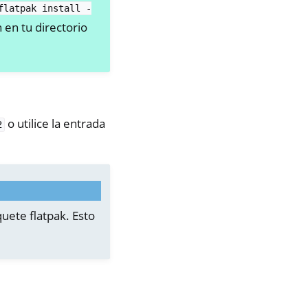
flatpak
install
-
n en tu directorio
o utilice la entrada
2
uete flatpak. Esto