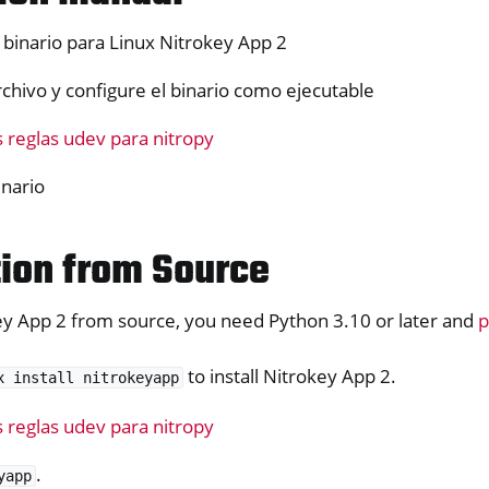
 binario para Linux Nitrokey App 2
archivo y configure el binario como ejecutable
s reglas udev para nitropy
inario
tion from Source
key App 2 from source, you need Python 3.10 or later and
p
to install Nitrokey App 2.
x
install
nitrokeyapp
s reglas udev para nitropy
.
yapp