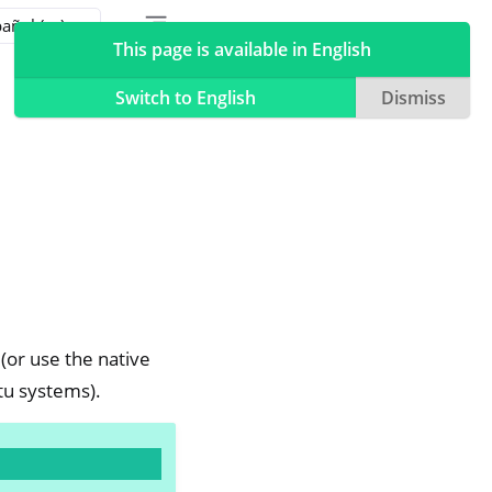
Toggle table of contents sidebar
Toggle Light / Dark / Auto color theme
This page is available in English
Switch to English
Dismiss
 (or use the native
tu systems).