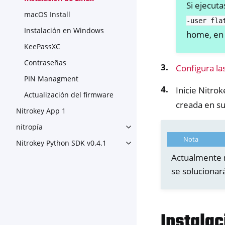
Si ejecuta
macOS Install
-user
fla
Instalación en Windows
home, en 
KeePassXC
Contraseñas
Configura la
PIN Managment
Inicie Nitro
Actualización del firmware
creada en su
Nitrokey App 1
nitropía
Toggle navigation of nitropía
Nota
Nitrokey Python SDK v0.4.1
Toggle navigation of Nitroke
Actualmente n
se solucionar
Instala