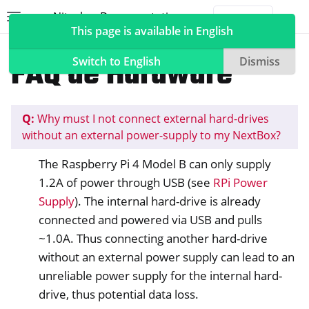
Nitrokey Documentation
Toggle site navigation sidebar
Togg
This page is available in English
NextBox
PróximaBox FAQ
FAQ de Hardware
Switch to English
Dismiss
Q:
Why must I not connect external hard-drives
ggle navigation of Nitrokeys
without an external power-supply to my NextBox?
ggle navigation of NitroPad, NitroPC
The Raspberry Pi 4 Model B can only supply
ggle navigation of NitroPhone, NitroTablet
1.2A of power through USB (see
RPi Power
ggle navigation of NextBox
Supply
). The internal hard-drive is already
connected and powered via USB and pulls
~1.0A. Thus connecting another hard-drive
without an external power supply can lead to an
unreliable power supply for the internal hard-
drive, thus potential data loss.
ggle navigation of Sincronização de secretária e móvel