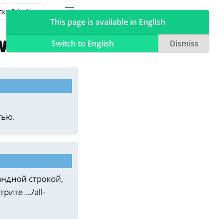
Toggle table of contents sidebar
Toggle Light / Dark / Auto color theme
This page is available in English
ws
Switch to English
Dismiss
тью.
андной строкой,
отрите
…/all-