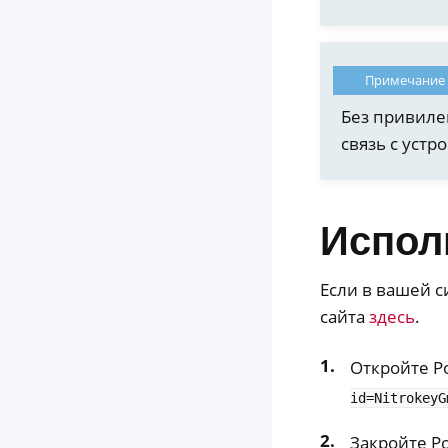
Примечание
Без привиле
связь с устр
Испол
Если в вашей с
сайта
здесь
.
Откройте P
id=NitrokeyG
Закройте Po