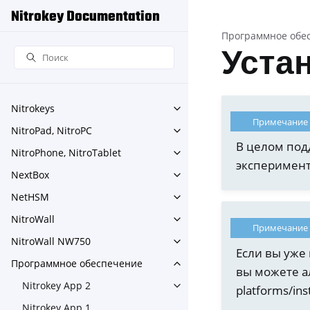
Nitrokey Documentation
Программное обе
Устан
Nitrokeys
Toggle navigation of Nitroke
Примечание
NitroPad, NitroPC
Toggle navigation of NitroPa
В целом под
NitroPhone, NitroTablet
Toggle navigation of NitroPh
эксперимент
NextBox
Toggle navigation of NextBo
NetHSM
Toggle navigation of NetHS
NitroWall
Toggle navigation of NitroWa
Примечание
NitroWall NW750
Toggle navigation of NitroW
Если вы уже 
Программное обеспечение
Toggle navigation of Прог
вы можете а
Nitrokey App 2
platforms/inst
Toggle navigation of Nitroke
Nitrokey App 1