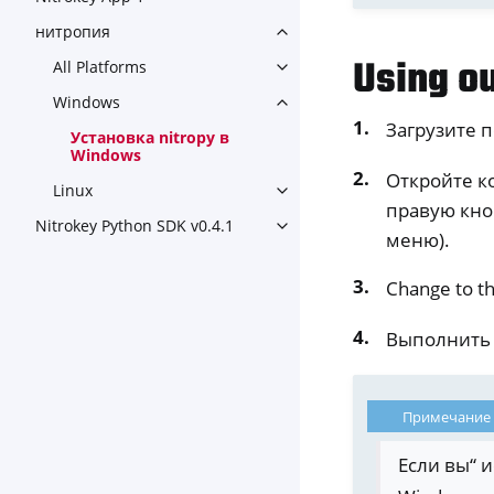
нитропия
Toggle navigation of нитроп
Using o
All Platforms
Toggle navigation of All Plat
Windows
Toggle navigation of Window
Загрузите 
Установка nitropy в
Windows
Откройте к
Linux
Toggle navigation of Linux
правую кно
Nitrokey Python SDK v0.4.1
Toggle navigation of Nitroke
меню).
Change to th
Выполнит
Примечание
Если вы“ 