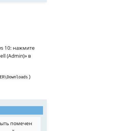
s 10: нажмите
l (Admin)» в
)
ER\Downloads
ыть помечен