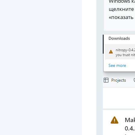
Windows к
щелкните 
«показать