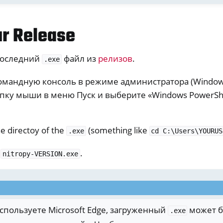
ия
ur Release
forms
s
последний
файл из
релизов
.
.exe
омандную консоль в режиме администратора (Window
пку мыши в меню Пуск и выберите «Windows PowerShel
y Python SDK v0.4.1
e directoy of the
(something like
.exe
cd
C:\Users\YOURUS
ь
.
nitropy-VERSION.exe
используете Microsoft Edge, загруженный
может б
.exe