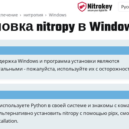
спечение
нитропия
Windows
овка nitropy в Windo
ys
d, NitroPC
держка Windows и программа установки являются
one, NitroTablet
альными - пожалуйста, используйте их с осторожнос
x
M
ll
all NW750
используете Python в своей системе и знакомы с ком
раммное обеспечение
льтернативно установить nitropy с помощью pipx, см
allation
.
y App 2