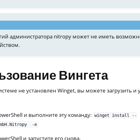
гий администратора nitropy может не иметь возможн
ойством.
ьзование Вингета
истеме не установлен Winget, вы можете загрузить и у
owerShell и выполните эту команду:
winget
install
--
mbH.Nitropy
-e
werShell и запустите его снова.