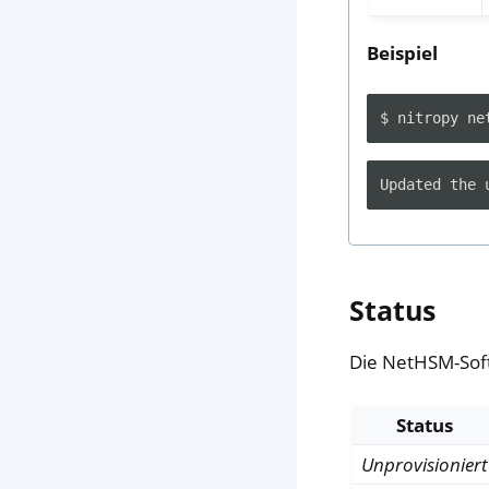
Beispiel
$
nitropy
ne
Status
Die NetHSM-Soft
Status
Unprovisioniert