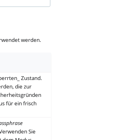
rwendet werden.
perrten_ Zustand.
den, die zur
cherheitsgründen
 für ein frisch
assphrase
 Verwenden Sie
it dem Modus