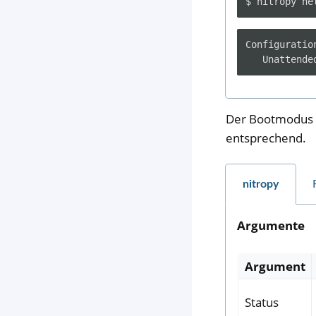
$
nitropy
ne
Configuratio
Der Bootmodus k
entsprechend.
nitropy
Argumente
Argument
Status