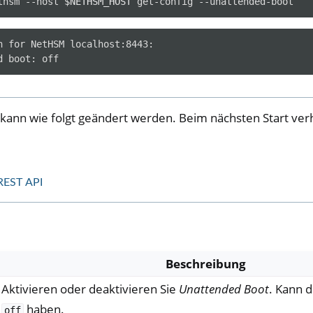
thsm
--host
$NETHSM_HOST
get-config
n for NetHSM localhost:8443:

ann wie folgt geändert werden. Beim nächsten Start ver
REST API
Beschreibung
Aktivieren oder deaktivieren Sie
Unattended Boot
. Kann 
haben.
off