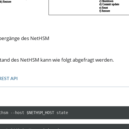
bergänge des NetHSM
stand des NetHSM kann wie folgt abgefragt werden.
REST API
thsm
--host
$NETHSM_HOST