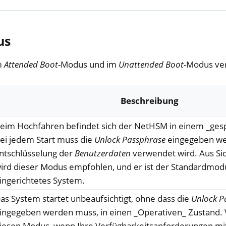
us
m
Attended Boot
-Modus und im
Unattended Boot
-Modus ve
Beschreibung
eim Hochfahren befindet sich der NetHSM in einem _ges
ei jedem Start muss die
Unlock Passphrase
eingegeben wer
ntschlüsselung der
Benutzerdaten
verwendet wird. Aus Si
ird dieser Modus empfohlen, und er ist der Standardmodus
ingerichtetes System.
as System startet unbeaufsichtigt, ohne dass die
Unlock
P
ingegeben werden muss, in einen _Operativen_ Zustand.
iesen Modus, wenn Ihre Verfügbarkeitsanforderungen m