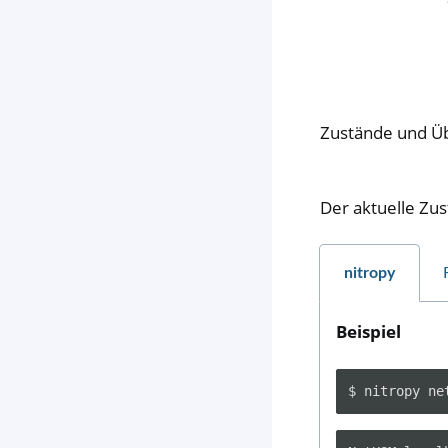
Zustände und Ü
Der aktuelle Zu
nitropy
Beispiel
$
nitropy
ne