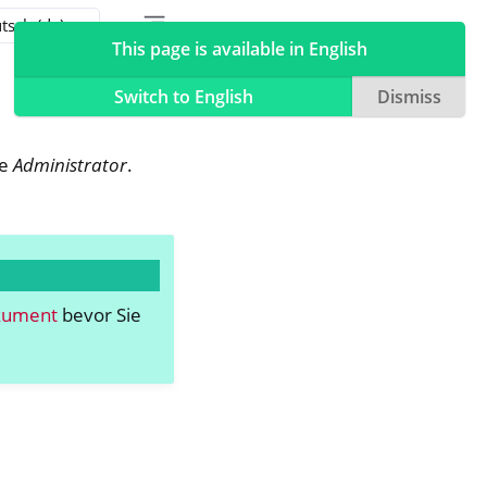
Toggle table of contents sidebar
Toggle Light / Dark / Auto color theme
This page is available in English
Switch to English
Dismiss
le
Administrator
.
kument
bevor Sie