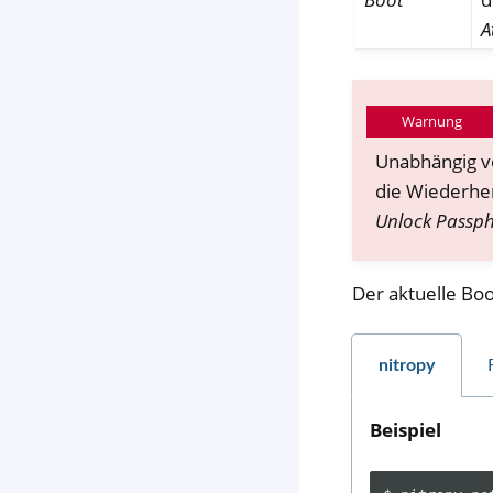
A
Warnung
Unabhängig v
die Wiederher
Unlock Passp
Der aktuelle Bo
nitropy
Beispiel