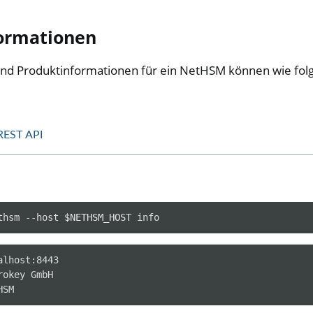
ormationen
 und Produktinformationen für ein NetHSM können wie fol
REST API
er
ible Software
thsm
--host
$NETHSM_HOST
ll
all NW750
lhost:8443

okey GmbH

e