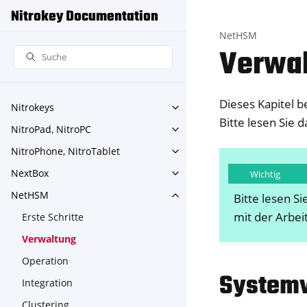
Nitrokey Documentation
NetHSM
Verwa
Dieses Kapitel 
Nitrokeys
Toggle navigation of Nitroke
Bitte lesen Sie d
NitroPad, NitroPC
Toggle navigation of NitroPa
NitroPhone, NitroTablet
Toggle navigation of NitroPh
NextBox
Wichtig
Toggle navigation of NextBo
NetHSM
Bitte lesen S
Toggle navigation of NetHS
mit der Arbei
Erste Schritte
Verwaltung
Operation
Systemv
Integration
Clustering