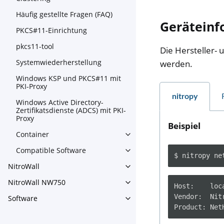
Häufig gestellte Fragen (FAQ)
Geräteinf
PKCS#11-Einrichtung
pkcs11-tool
Die Hersteller-
Systemwiederherstellung
werden.
Windows KSP und PKCS#11 mit
PKI-Proxy
nitropy
Windows Active Directory-
Zertifikatsdienste (ADCS) mit PKI-
Proxy
Beispiel
Container
Toggle navigation of Contain
Compatible Software
Toggle navigation of Compat
$
nitropy
ne
NitroWall
Toggle navigation of NitroWa
NitroWall NW750
Toggle navigation of NitroW
Host:    loca
Vendor:  Nitr
Software
Toggle navigation of Softwar