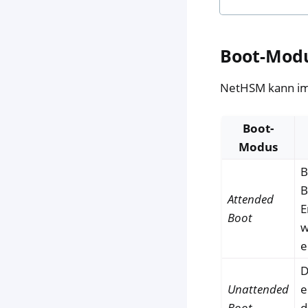
Boot-Mod
NetHSM kann i
Boot-
Modus
B
B
Attended
E
Boot
w
e
D
Unattended
e
Boot
d