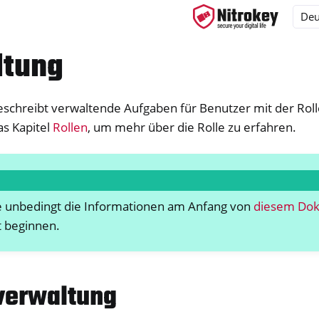
ltung
beschreibt verwaltende Aufgaben für Benutzer mit der Rol
ys
as Kapitel
Rollen
, um mehr über die Rolle zu erfahren.
d, NitroPC
one, NitroTablet
x
ie unbedingt die Informationen am Anfang von
diesem Do
M
t beginnen.
erwaltung