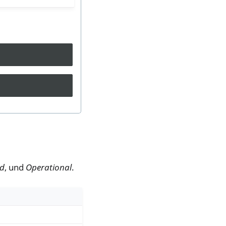
ed
, und
Operational
.