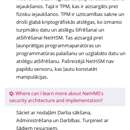
iejaukšanos. Tajā ir TPM, kas ir aizsargāts pret
fizisku iejaukšanos. TPM ir uzticamības sakne un
droši glabā kriptogrāfiskās atslēgas, ko izmanto
turpmāko datu un atslēgu šifrēšanai un
atšifrēšanai NetHSM. Tas aizsargā pret
ļaunprātīgas programmaparatūras un
programmatūras palaišanu un uzglabāto datu un
atslēgu atšifrēšanu. Pašreizējā NetHSM nav
papildu sensoru, kas ļautu konstatēt
manipulācijas.
Q:
Where can I learn more about NetHMS’s
ggle navigation of Container
security architecture and implementation?
ggle navigation of Compatible Software
Sāciet ar nodaļām Darba sākšana,
ggle navigation of NitroWall
Administrēšana un Darbības. Turpiniet ar
ggle navigation of NitroWall NW750
šādiem resursiem.