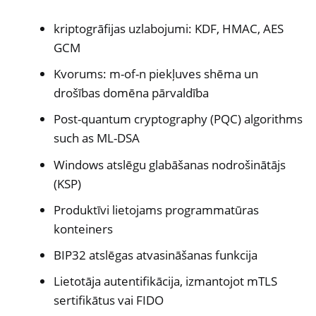
kriptogrāfijas uzlabojumi: KDF, HMAC, AES
GCM
Kvorums: m-of-n piekļuves shēma un
drošības domēna pārvaldība
Post-quantum cryptography (PQC) algorithms
such as ML-DSA
Windows atslēgu glabāšanas nodrošinātājs
(KSP)
Produktīvi lietojams programmatūras
konteiners
BIP32 atslēgas atvasināšanas funkcija
Lietotāja autentifikācija, izmantojot mTLS
sertifikātus vai FIDO