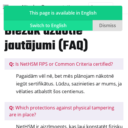
Nitrokey Documentation
Toggle site navigation sidebar
Togg
This page is available in English
NetHSM
Biežāk uzdotie
Switch to English
Dismiss
jautājumi (FAQ)
ggle navigation of Nitrokeys
ggle navigation of NitroPad, NitroPC
Q:
Is NetHSM FIPS or Common Criteria certified?
ggle navigation of NitroPhone, NitroTablet
Pagaidām vēl nē, bet mēs plānojam nākotnē
ggle navigation of NextBox
iegūt sertifikātus. Lūdzu, sazinieties ar mums, ja
ggle navigation of NetHSM
vēlaties atbalstīt šos centienus.
Q:
Which protections against physical tampering
are in place?
NetHSM ir aizzīmogots, kas ļauj konstatēt fizisku