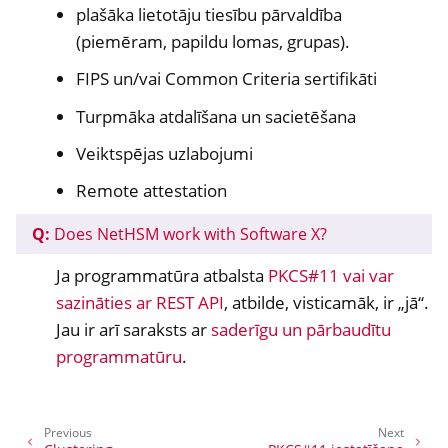
plašāka lietotāju tiesību pārvaldība
(piemēram, papildu lomas, grupas).
FIPS un/vai Common Criteria sertifikāti
Turpmāka atdalīšana un sacietēšana
Veiktspējas uzlabojumi
Remote attestation
Q:
Does NetHSM work with Software X?
Ja programmatūra atbalsta
PKCS#11 vai var
sazināties ar REST API
, atbilde, visticamāk, ir „jā“.
Jau ir arī saraksts ar
saderīgu un pārbaudītu
programmatūru
.
Previous
Next