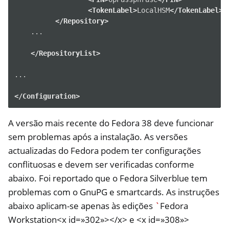
<TokenLabel>
LocalHSM
</TokenLabel>
</Repository>
...

</RepositoryList>
...

</Configuration>
ggle navigation of NitroWall
A versão mais recente do Fedora 38 deve funcionar
ggle navigation of NitroWall NW750
sem problemas após a instalação. As versões
ggle navigation of Software
actualizadas do Fedora podem ter configurações
conflituosas e devem ser verificadas conforme
abaixo. Foi reportado que o Fedora Silverblue tem
problemas com o GnuPG e smartcards. As instruções
abaixo aplicam-se apenas às edições
`
Fedora
Workstation<x id=»302»></x> e <x id=»308»>