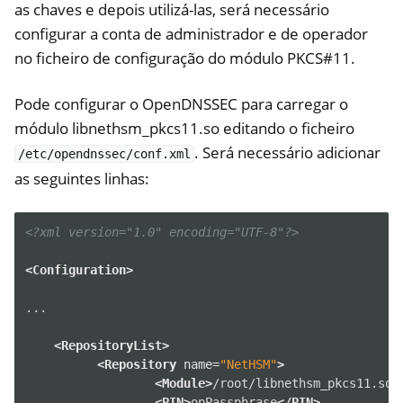
as chaves e depois utilizá-las, será necessário
configurar a conta de administrador e de operador
no ficheiro de configuração do módulo PKCS#11.
Pode configurar o OpenDNSSEC para carregar o
módulo libnethsm_pkcs11.so editando o ficheiro
. Será necessário adicionar
/etc/opendnssec/conf.xml
as seguintes linhas:
<?xml version="1.0" encoding="UTF-8"?>
<Configuration>
ggle navigation of Container
...

ggle navigation of Compatible Software
<RepositoryList>
<Repository
name=
"NetHSM"
>
<Module>
/root/libnethsm_pkcs11.so
<
<PIN>
opPassphrase
</PIN>