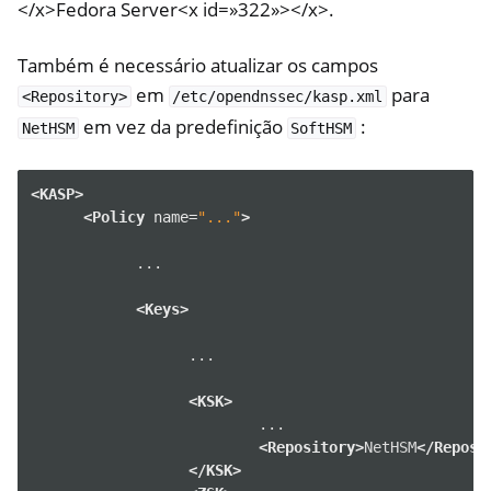
</x>Fedora Server<x id=»322»></x>.
Também é necessário atualizar os campos
em
para
<Repository>
/etc/opendnssec/kasp.xml
em vez da predefinição
:
NetHSM
SoftHSM
<KASP>
<Policy
name=
"..."
>
...

<Keys>
...

<KSK>
<Repository>
NetHSM
</Reposi
</KSK>