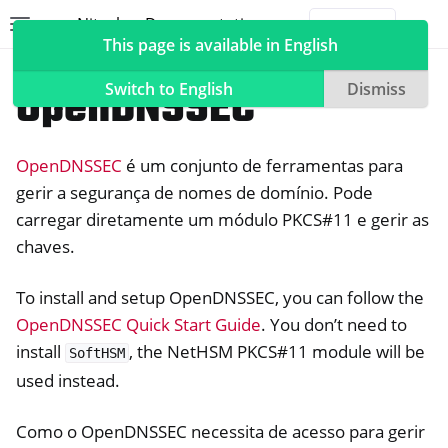
Nitrokey Documentation
Toggle site navigation sidebar
Togg
This page is available in English
NetHSM
Compatible Software
OpenDNSSEC
Switch to English
Dismiss
OpenDNSSEC
é um conjunto de ferramentas para
ggle navigation of Nitrokeys
gerir a segurança de nomes de domínio. Pode
carregar diretamente um módulo PKCS#11 e gerir as
ggle navigation of NitroPad, NitroPC
chaves.
ggle navigation of NitroPhone, NitroTablet
ggle navigation of NextBox
To install and setup OpenDNSSEC, you can follow the
ggle navigation of NetHSM
OpenDNSSEC Quick Start Guide
. You don’t need to
install
, the NetHSM PKCS#11 module will be
SoftHSM
used instead.
Como o OpenDNSSEC necessita de acesso para gerir