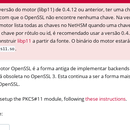
ersão do motor (libp11) de 0.4.12 ou anterior, ter uma 
com que o OpenSSL não encontre nenhuma chave. Na ver
 motor lista todas as chaves no NetHSM quando uma chave 
chave por rótulo ou id, é recomendado usar a versão 0.4
onstruir
libp11
a partir da fonte. O binário do motor estar
.
cs11.so
motor OpenSSL é a forma antiga de implementar backends
 obsoleta no OpenSSL 3. Esta continua a ser a forma mais 
OpenSSL.
er
ible Software
o setup the PKCS#11 module, following
these instructions
.
e: