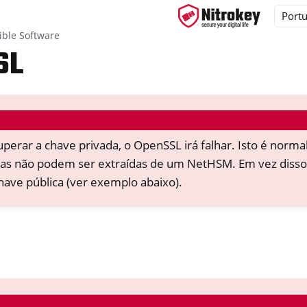
ble Software
SL
ys
d, NitroPC
uperar a chave privada, o OpenSSL irá falhar. Isto é norma
one, NitroTablet
das não podem ser extraídas de um NetHSM. Em vez disso
x
have pública (ver exemplo abaixo).
M