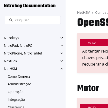
Nitrokey Documentation
NetHSM
Compati
OpenS
Nitrokeys
Toggle navigation of Nitroke
Aviso
NitroPad, NitroPC
Toggle navigation of NitroPa
Ao tentar rec
NitroPhone, NitroTablet
Toggle navigation of NitroPh
chaves priva
NextBox
Toggle navigation of NextBo
recuperar a c
NetHSM
Toggle navigation of NetHS
Como Começar
Administração
Motor
Operação
Integração
Clustering
Aviso