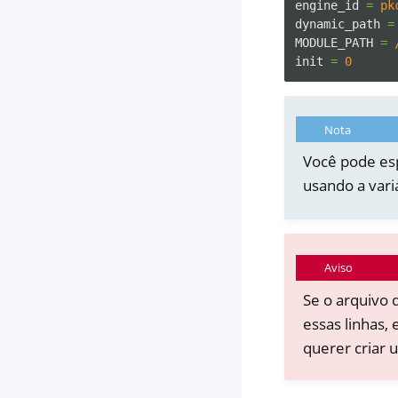
engine_id
=
pk
dynamic_path
=
MODULE_PATH
=
init
=
0
Nota
Você pode es
usando a var
Aviso
Se o arquivo 
essas linhas
querer criar 