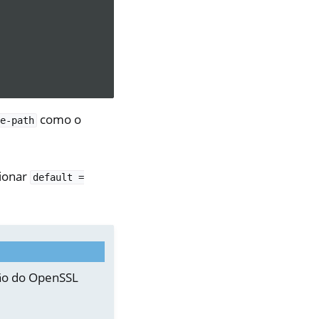
como o
le-path
cionar
default
=
ção do OpenSSL