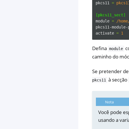
pkcs11
=
pkcs1
[pkcs11_sect]
module
=
/home
pkcs11-module-
activate
=
1
Defina
co
module
caminho do mód
Se pretender de
à secção
pkcs11
Nota
Você pode es
usando a var