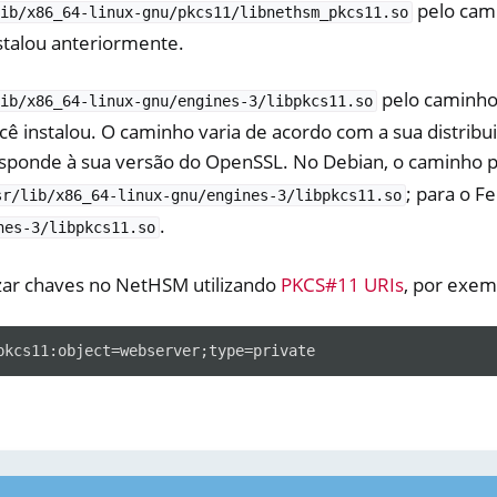
pelo cam
ib/x86_64-linux-gnu/pkcs11/libnethsm_pkcs11.so
talou anteriormente.
pelo caminho
ib/x86_64-linux-gnu/engines-3/libpkcs11.so
ê instalou. O caminho varia de acordo com a sua distrib
sponde à sua versão do OpenSSL. No Debian, o caminho 
; para o F
sr/lib/x86_64-linux-gnu/engines-3/libpkcs11.so
.
nes-3/libpkcs11.so
izar chaves no NetHSM utilizando
PKCS#11 URIs
, por exem