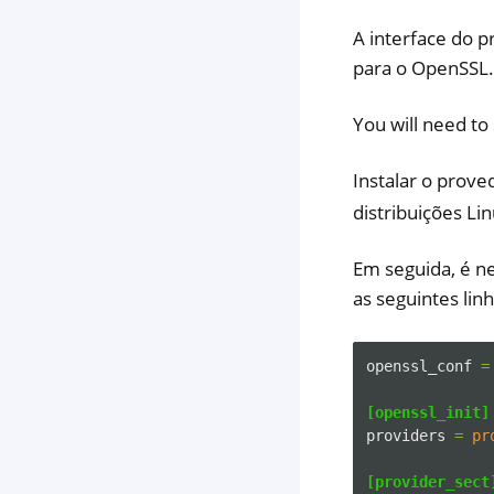
A interface do 
para o OpenSSL
You will need t
Instalar o prov
distribuições Li
Em seguida, é ne
as seguintes lin
openssl_conf
=
[openssl_init]
providers
=
pr
[provider_sect