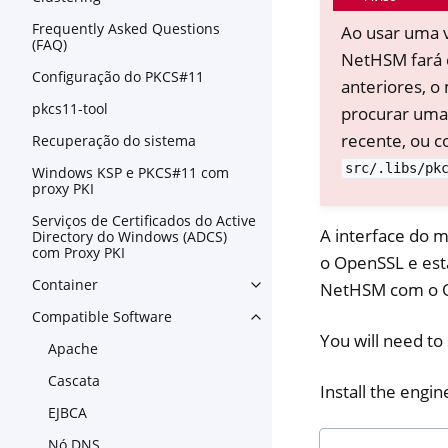
Frequently Asked Questions
Ao usar uma v
(FAQ)
NetHSM fará 
Configuração do PKCS#11
anteriores, o
pkcs11-tool
procurar uma 
recente, ou c
Recuperação do sistema
src/.libs/pk
Windows KSP e PKCS#11 com
proxy PKI
Serviços de Certificados do Active
A interface do 
Directory do Windows (ADCS)
com Proxy PKI
o OpenSSL e está
Container
NetHSM com o 
Toggle navigation of Contain
Compatible Software
Toggle navigation of Compat
You will need t
Apache
Cascata
Install the engin
EJBCA
Nó DNS