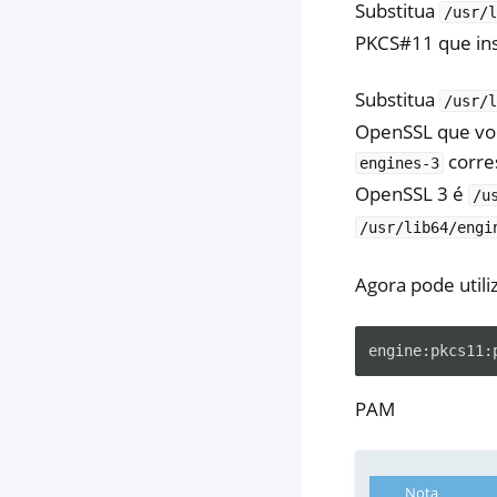
Substitua
/usr/l
PKCS#11 que ins
Substitua
/usr/l
OpenSSL que voc
corre
engines-3
OpenSSL 3 é
/u
/usr/lib64/engi
Agora pode util
PAM
Nota