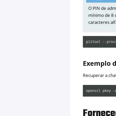
O PIN de adm
mínimo de 8 
caracteres al
p11tool
--prov
Exemplo 
Recuperar a cha
openssl
pkey
-
Fornece