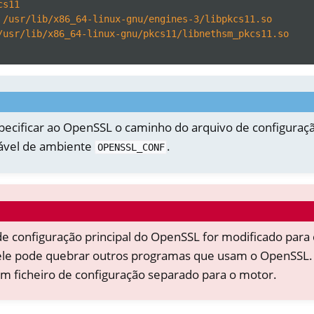
cs11
/usr/lib/x86_64-linux-gnu/engines-3/libpkcs11.so
/usr/lib/x86_64-linux-gnu/pkcs11/libnethsm_pkcs11.so
pecificar ao OpenSSL o caminho do arquivo de configura
iável de ambiente
.
OPENSSL_CONF
de configuração principal do OpenSSL for modificado para
, ele pode quebrar outros programas que usam o OpenSSL.
um ficheiro de configuração separado para o motor.