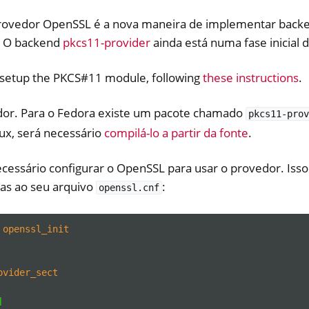
provedor OpenSSL é a nova maneira de implementar back
. O backend
pkcs11-provider
ainda está numa fase inicial
o setup the PKCS#11 module, following
these instructions
.
edor. Para o Fedora existe um pacote chamado
pkcs11-prov
nux, será necessário
compilá-lo a partir da fonte
.
cessário configurar o OpenSSL para usar o provedor. Isso
has ao seu arquivo
:
openssl.cnf
openssl_init
ovider_sect
]