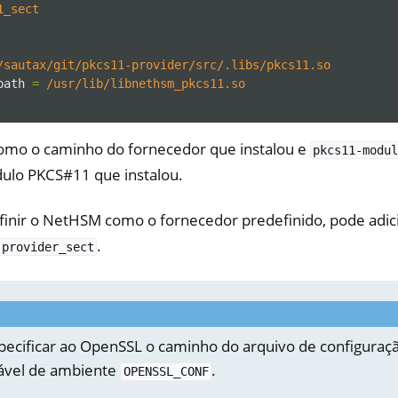
1_sect
/sautax/git/pkcs11-provider/src/.libs/pkcs11.so
path
=
/usr/lib/libnethsm_pkcs11.so
mo o caminho do fornecedor que instalou e
pkcs11-modu
ulo PKCS#11 que instalou.
finir o NetHSM como o fornecedor predefinido, pode adi
.
provider_sect
pecificar ao OpenSSL o caminho do arquivo de configura
iável de ambiente
.
OPENSSL_CONF