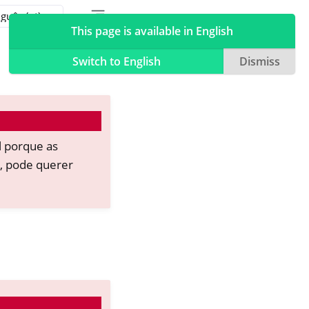
Toggle table of contents sidebar
Toggle Light / Dark / Auto color theme
This page is available in English
Switch to English
Dismiss
l porque as
, pode querer