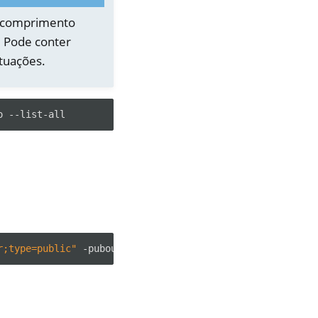
m comprimento
 Pode conter
ntuações.
o
r;type=public"