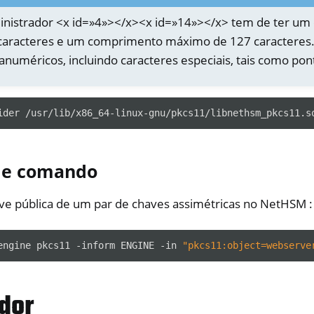
inistrador <x id=»4»></x><x id=»14»></x> tem de ter u
caracteres e um comprimento máximo de 127 caracteres.
fanuméricos, incluindo caracteres especiais, tais como po
ider
/usr/lib/x86_64-linux-gnu/pkcs11/libnethsm_pkcs11.s
de comando
ve pública de um par de chaves assimétricas no NetHSM :
engine
pkcs11
-inform
ENGINE
-in
"pkcs11:object=webserve
dor