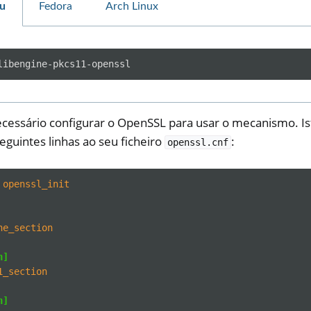
u
Fedora
Arch Linux
cessário configurar o OpenSSL para usar o mecanismo. Ist
ll
eguintes linhas ao seu ficheiro
:
openssl.cnf
all NW750
e
openssl_init
ne_section
n]
1_section
n]