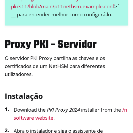
pkcs11/blob/main/p11nethsm.example.conf
>`
__ para entender melhor como configurá-lo.
Proxy PKI - Servidor
O servidor PKI Proxy partilha as chaves e os
certificados de um NetHSM para diferentes
utilizadores.
Instalação
Download the
PKI Proxy 2024
installer from the
/n
software website
.
Abra o instalador e siga o assistente de