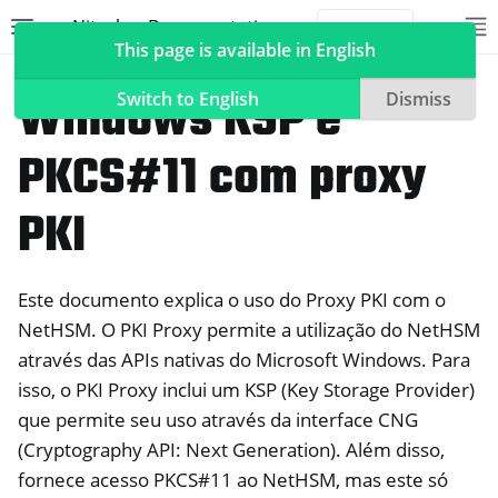
Nitrokey Documentation
Toggle site navigation sidebar
To
Toggle 
This page is available in English
NetHSM
Windows KSP e
Switch to English
Dismiss
PKCS#11 com proxy
ggle navigation of Nitrokeys
PKI
ggle navigation of NitroPad, NitroPC
ggle navigation of NitroPhone, NitroTablet
Este documento explica o uso do Proxy PKI com o
ggle navigation of NextBox
NetHSM. O PKI Proxy permite a utilização do NetHSM
ggle navigation of NetHSM
através das APIs nativas do Microsoft Windows. Para
isso, o PKI Proxy inclui um KSP (Key Storage Provider)
que permite seu uso através da interface CNG
(Cryptography API: Next Generation). Além disso,
fornece acesso PKCS#11 ao NetHSM, mas este só