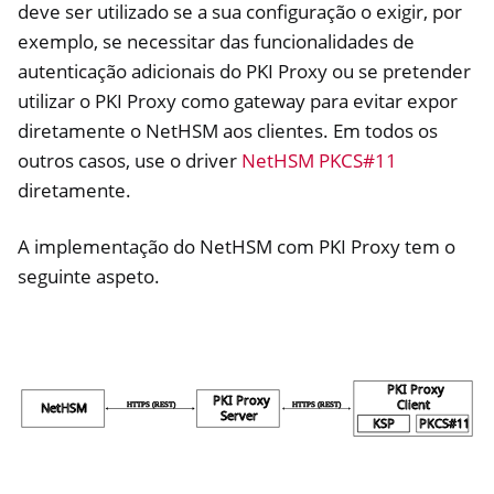
deve ser utilizado se a sua configuração o exigir, por
exemplo, se necessitar das funcionalidades de
autenticação adicionais do PKI Proxy ou se pretender
utilizar o PKI Proxy como gateway para evitar expor
diretamente o NetHSM aos clientes. Em todos os
outros casos, use o driver
NetHSM PKCS#11
diretamente.
A implementação do NetHSM com PKI Proxy tem o
seguinte aspeto.
ggle navigation of Container
ggle navigation of Compatible Software
ggle navigation of NitroWall
ggle navigation of NitroWall NW750
ggle navigation of Software