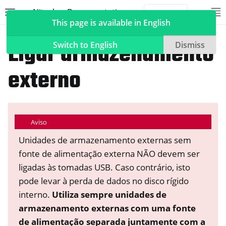
Nitrokey Documentation
Toggle site navigation sidebar
To
Toggle 
This page is available in English
NextBox
Ligar armazenamento
Switch to English
Dismiss
externo
ggle navigation of Nitrokeys
ggle navigation of NitroPad, NitroPC
Aviso
ggle navigation of NitroPhone, NitroTablet
Unidades de armazenamento externas sem
ggle navigation of NextBox
fonte de alimentação externa NÃO devem ser
ligadas às tomadas USB. Caso contrário, isto
pode levar à perda de dados no disco rígido
interno.
Utiliza sempre unidades de
armazenamento externas com uma fonte
ggle navigation of Sincronização de secretária e móvel
de alimentação separada juntamente com a