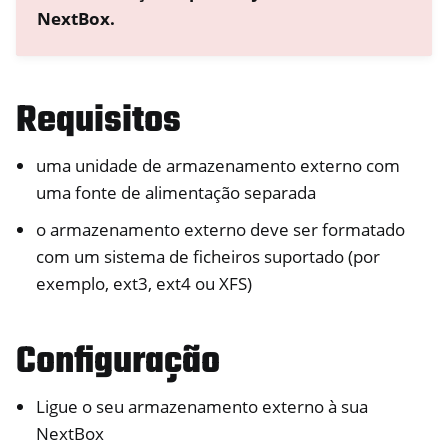
NextBox.
ggle navigation of Gestão de Acesso Remoto
Requisitos
ggle navigation of Documentação Técnica
ggle navigation of PróximaBox FAQ
uma unidade de armazenamento externo com
ggle navigation of NetHSM
uma fonte de alimentação separada
ggle navigation of NitroWall
o armazenamento externo deve ser formatado
ggle navigation of NitroWall NW750
com um sistema de ficheiros suportado (por
ggle navigation of Software
exemplo, ext3, ext4 ou XFS)
Configuração
Ligue o seu armazenamento externo à sua
NextBox