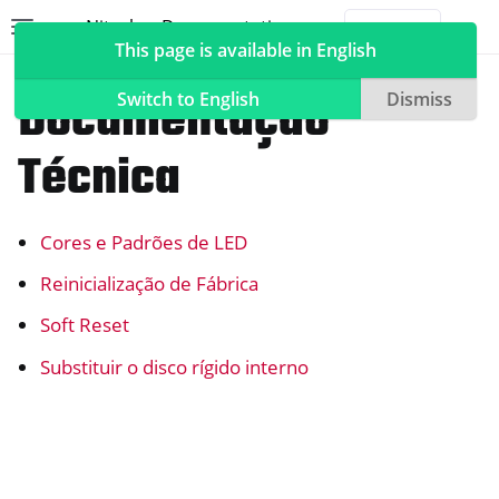
Nitrokey Documentation
Toggle site navigation sidebar
Togg
This page is available in English
NextBox
Documentação
Switch to English
Dismiss
Técnica
ggle navigation of Nitrokeys
Cores e Padrões de LED
ggle navigation of NitroPad, NitroPC
ggle navigation of NitroPhone, NitroTablet
Reinicialização de Fábrica
ggle navigation of NextBox
Soft Reset
Substituir o disco rígido interno
ggle navigation of Sincronização de secretária e móvel