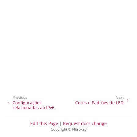
ggle navigation of Gestão de Acesso Remoto
ggle navigation of Documentação Técnica
ggle navigation of PróximaBox FAQ
ggle navigation of NetHSM
Previous
Next
Configurações
Cores e Padrões de LED
ggle navigation of NitroWall
relacionadas ao IPv6-
ggle navigation of NitroWall NW750
Edit this Page
|
Request docs change
ggle navigation of Software
Copyright © Nitrokey