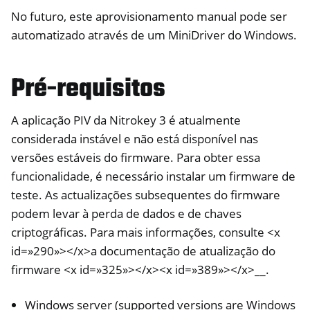
No futuro, este aprovisionamento manual pode ser
ggle navigation of HSM
automatizado através de um MiniDriver do Windows.
ggle navigation of PIV (Windows only)
Pré-requisitos
A aplicação PIV da Nitrokey 3 é atualmente
considerada instável e não está disponível nas
versões estáveis do firmware. Para obter essa
funcionalidade, é necessário instalar um firmware de
ggle navigation of Guides
teste. As actualizações subsequentes do firmware
podem levar à perda de dados e de chaves
criptográficas. Para mais informações, consulte <x
id=»290»></x>a documentação de atualização do
firmware <x id=»325»></x><x id=»389»></x>__.
Windows server (supported versions are Windows