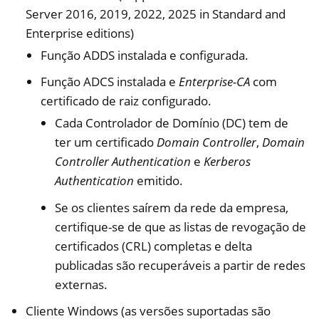
Server 2016, 2019, 2022, 2025 in Standard and
Enterprise editions)
Função ADDS instalada e configurada.
Função ADCS instalada e
Enterprise-CA
com
certificado de raiz configurado.
ggle navigation of Diversos
Cada Controlador de Domínio (DC) tem de
ggle navigation of Nitrokey 3
ter um certificado
Domain Controller
,
Domain
ggle navigation of Nitrokey Passkey
Controller Authentication
e
Kerberos
ggle navigation of Nitrokey FIDO2
Authentication
emitido.
Se os clientes saírem da rede da empresa,
ggle navigation of Nitrokey HSM 2
certifique-se de que as listas de revogação de
certificados (CRL) completas e delta
ggle navigation of Nitrokey Pro 2
publicadas são recuperáveis a partir de redes
ggle navigation of Nitrokey Start
externas.
ggle navigation of Nitrokey Storage 2
Cliente Windows (as versões suportadas são
ggle navigation of NitroPad, NitroPC