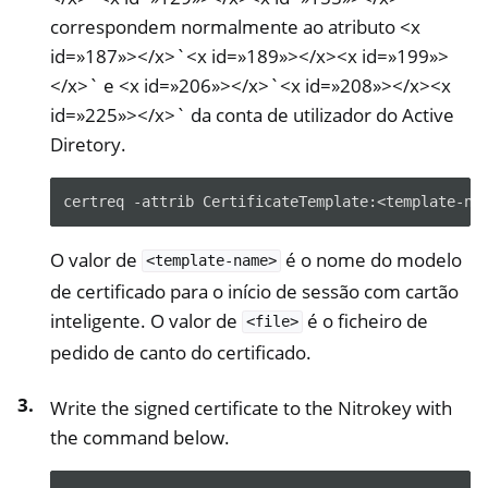
correspondem normalmente ao atributo <x
id=»187»></x>`<x id=»189»></x><x id=»199»>
</x>` e <x id=»206»></x>`<x id=»208»></x><x
id=»225»></x>` da conta de utilizador do Active
Diretory.
certreq -attrib CertificateTemplate:<template-na
O valor de
é o nome do modelo
<template-name>
de certificado para o início de sessão com cartão
inteligente. O valor de
é o ficheiro de
<file>
pedido de canto do certificado.
Write the signed certificate to the Nitrokey with
the command below.