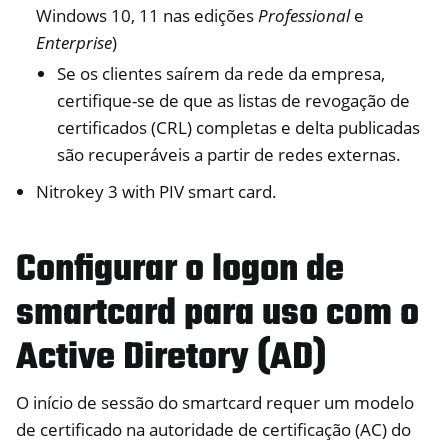
Windows 10, 11 nas edições
Professional
e
ggle navigation of NitroPhone, NitroTablet
Enterprise
)
ggle navigation of NextBox
Se os clientes saírem da rede da empresa,
ggle navigation of NetHSM
certifique-se de que as listas de revogação de
ggle navigation of NitroWall
certificados (CRL) completas e delta publicadas
são recuperáveis a partir de redes externas.
ggle navigation of NitroWall NW750
ggle navigation of Software
Nitrokey 3 with PIV smart card.
Configurar o logon de
smartcard para uso com o
Active Diretory (AD)
O início de sessão do smartcard requer um modelo
de certificado na autoridade de certificação (AC) do