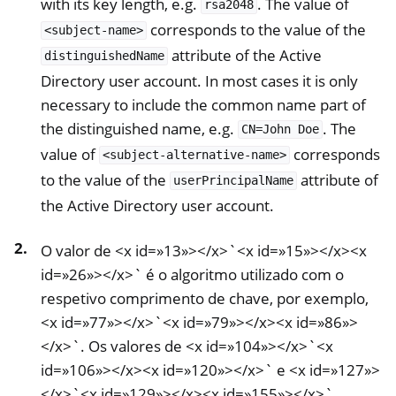
with its key length, e.g.
. The value of
rsa2048
corresponds to the value of the
<subject-name>
attribute of the Active
distinguishedName
Directory user account. In most cases it is only
necessary to include the common name part of
the distinguished name, e.g.
. The
CN=John
Doe
value of
corresponds
<subject-alternative-name>
to the value of the
attribute of
userPrincipalName
the Active Directory user account.
O valor de <x id=»13»></x>`<x id=»15»></x><x
id=»26»></x>` é o algoritmo utilizado com o
respetivo comprimento de chave, por exemplo,
<x id=»77»></x>`<x id=»79»></x><x id=»86»>
</x>`. Os valores de <x id=»104»></x>`<x
id=»106»></x><x id=»120»></x>` e <x id=»127»>
</x>`<x id=»129»></x><x id=»155»></x>`