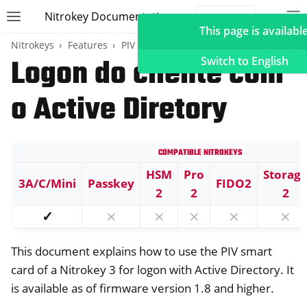
Nitrokey Documentation
Toggle site navigation sidebar
To
Toggle 
This page is available
Nitrokeys
Features
PIV (Windows only)
Guides
Logon do cliente com
Switch to English
o Active Diretory
ggle navigation of Nitrokeys
Compatible Nitrokeys
ggle navigation of Features
ggle navigation of FIDO2
HSM
Pro
Storag
3A/C/Mini
Passkey
FIDO2
2
2
2
ggle navigation of U2F
✓
⨯
⨯
⨯
⨯
⨯
ggle navigation of TOTP
ggle navigation of OpenPGP card
This document explains how to use the PIV smart
card of a Nitrokey 3 for logon with Active Directory. It
is available as of firmware version 1.8 and higher.