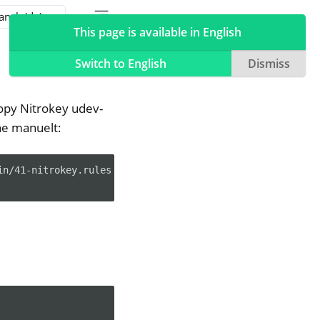
Toggle table of contents sidebar
Toggle Light / Dark / Auto color theme
This page is available in English
Switch to English
Dismiss
ropy Nitrokey udev-
rne manuelt:
n/41-nitrokey.rules
