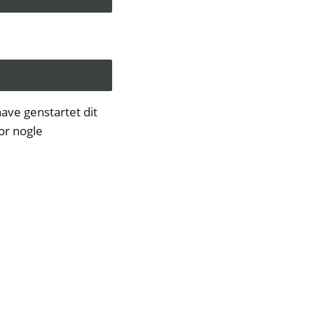
have genstartet dit
or nogle