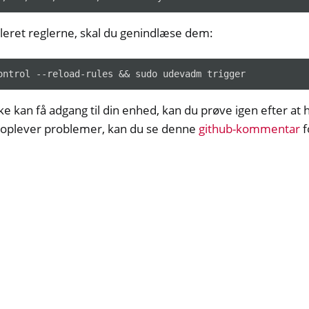
lleret reglerne, skal du genindlæse dem:
forms
s
ke kan få adgang til din enhed, kan du prøve igen efter at 
 oplever problemer, kan du se denne
github-kommentar
f
y Python SDK v0.4.1