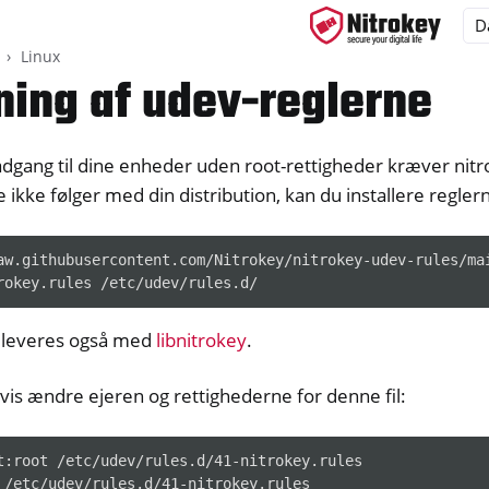
Linux
ing af udev-reglerne
adgang til dine enheder uden root-rettigheder kræver nit
ys
e ikke følger med din distribution, kan du installere regle
d, NitroPC
one, NitroTablet
aw.githubusercontent.com/Nitrokey/nitrokey-udev-rules/mai
x
M
 leveres også med
libnitrokey
.
ll
all NW750
gvis ændre ejeren og rettighederne for denne fil:
e
y App 2
t:root /etc/udev/rules.d/41-nitrokey.rules
