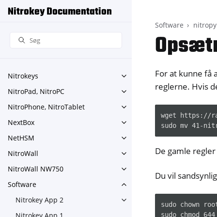
Nitrokey Documentation
Software
nitropy
Opsætn
For at kunne få 
Nitrokeys
Toggle navigation of Nitroke
reglerne. Hvis d
NitroPad, NitroPC
Toggle navigation of NitroPa
NitroPhone, NitroTablet
Toggle navigation of NitroPh
wget https://r
NextBox
Toggle navigation of NextBo
NetHSM
Toggle navigation of NetHS
De gamle regler
NitroWall
Toggle navigation of NitroWa
NitroWall NW750
Toggle navigation of NitroW
Du vil sandsynli
Software
Toggle navigation of Softwar
Nitrokey App 2
Toggle navigation of Nitroke
sudo chown roo
Nitrokey App 1