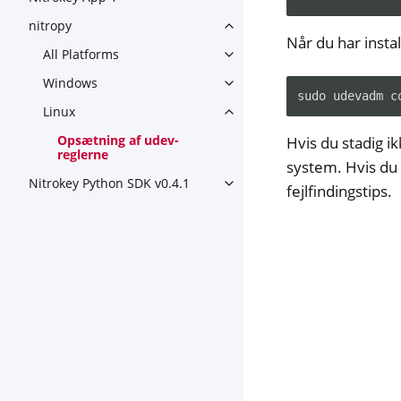
nitropy
Toggle navigation of nitropy
Når du har insta
All Platforms
Toggle navigation of All Plat
Windows
Toggle navigation of Window
Linux
Toggle navigation of Linux
Opsætning af udev-
Hvis du stadig ik
reglerne
system. Hvis du
Nitrokey Python SDK v0.4.1
Toggle navigation of Nitroke
fejlfindingstips.