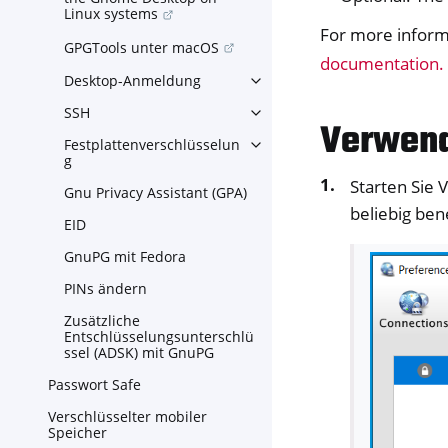
Linux systems
For more infor
GPGTools unter macOS
documentation.
Desktop-Anmeldung
Toggle navigation of Deskt
SSH
Toggle navigation of SSH
Verwen
Festplattenverschlüsselun
Toggle navigation of Festpla
g
Starten Sie 
Gnu Privacy Assistant (GPA)
beliebig be
EID
GnuPG mit Fedora
PINs ändern
Zusätzliche
Entschlüsselungsunterschlü
ssel (ADSK) mit GnuPG
Passwort Safe
Verschlüsselter mobiler
Speicher