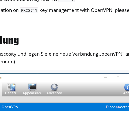
mation on
key management with OpenVPN, please
PKCS#11
op-Anmeldung
dung
ttenverschlüsselung
Viscosity und legen Sie eine neue Verbindung „openVPN“ a
nennen)