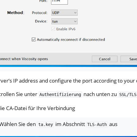
x
M
ll
all NW750
e
ver’s IP address and configure the port according to your 
rollen Sie unter
nach unten zu
Authentifizierung
SSL/TLS
ie CA-Datei für Ihre Verbindung
 Wählen Sie den
im Abschnitt
aus
ta.key
TLS-Auth