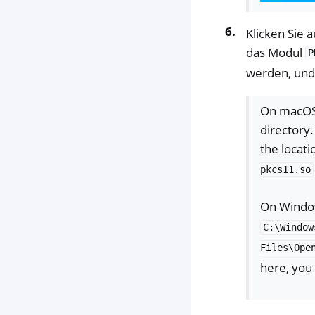
Klicken Sie 
das Modul
P
werden, und
On macOS,
directory.
the locat
pkcs11.so
On Window
C:\Window
Files\Ope
here, you