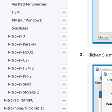
Versteckter Speicher
HSM
Toggle navigation of HSM
PIV (nur Windows)
Toggle navigation of PIV (nu
Sonstiges
Toggle navigation of Sonstig
Nitrokey 3
Toggle navigation of Nitroke
Nitrokey Passkey
Toggle navigation of Nitroke
Nitrokey FIDO2
Toggle navigation of Nitroke
Klicken Sie 
Nitrokey U2F
Nitrokey HSM 2
Toggle navigation of Nitrok
Nitrokey Pro 2
Toggle navigation of Nitrokey
Nitrokey Start
Toggle navigation of Nitrokey
Nitrokey Storage 2
Toggle navigation of Nitroke
NitroPad, NitroPC
Toggle navigation of NitroPa
NitroPhone, NitroTablet
Toggle navigation of NitroPh