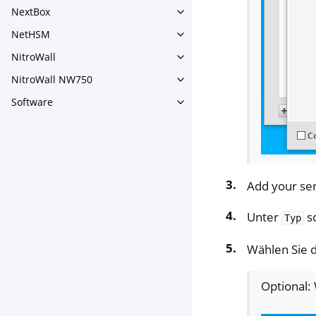
NextBox
Toggle navigation of NextBo
NetHSM
Toggle navigation of NetHS
NitroWall
Toggle navigation of NitroWa
NitroWall NW750
Toggle navigation of NitroW
Software
Toggle navigation of Softwar
Add your ser
Unter
sc
Typ
Wählen Sie d
Optional: