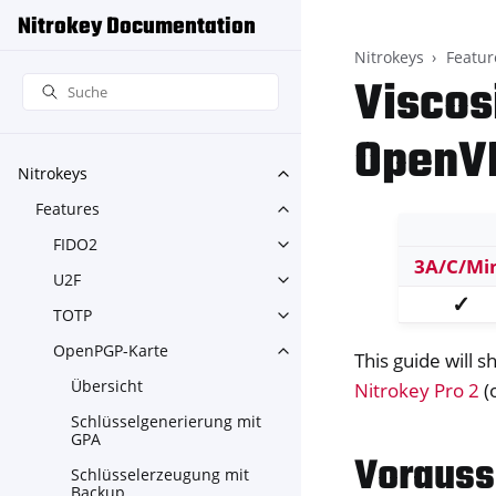
Nitrokey Documentation
Nitrokeys
Featur
Viscos
OpenV
Nitrokeys
Toggle navigation of Nitroke
Features
Toggle navigation of Feature
FIDO2
Toggle navigation of FIDO2
3A/C/Mi
U2F
Toggle navigation of U2F
✓
TOTP
Toggle navigation of TOTP
OpenPGP-Karte
Toggle navigation of OpenPG
This guide will 
Übersicht
Nitrokey Pro 2
(
Schlüsselgenerierung mit
GPA
Vorauss
Schlüsselerzeugung mit
Backup