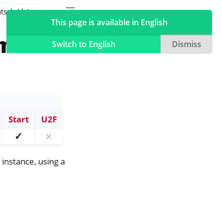
Toggle table of contents sidebar
Toggle Light / Dark / Auto color theme
This page is available in English
mit
Switch to English
Dismiss
Start
U2F
✓
⨯
instance, using a