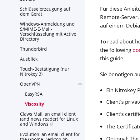
Für diese Anleit
Schlüsselerzeugung auf
dem Gerät
Remote-Server.
Windows-Anmeldung und
auf einem Debian 
S/MIME-E-Mail-
Verschlüsselung mit Active
Directory
To read about h
Thunderbird
the following
do
this guide.
Ausblick
Touch-Bestätigung (nur
Sie benötigen 
Nitrokey 3)
OpenVPN
Toggle navigation of OpenV
Ein Nitrokey 
EasyRSA
Client’s priva
Viscosity
Client’s certif
Claws Mail, an email client
(and news reader) for Linux
and Windows
The Certificate
Evolution, an email client for
Optional: The 
the Gnome Desktop on