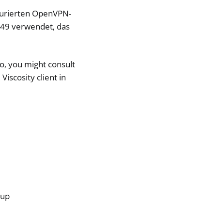
igurierten OpenVPN-
49 verwendet, das
o, you might consult
Viscosity client in
tup