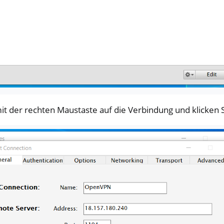
r Windows)
es
y 3
y Passkey
y FIDO2
mit der rechten Maustaste auf die Verbindung und klicken 
ey HSM 2
 Pro 2
 Start
y Storage 2
d, NitroPC
one, NitroTablet