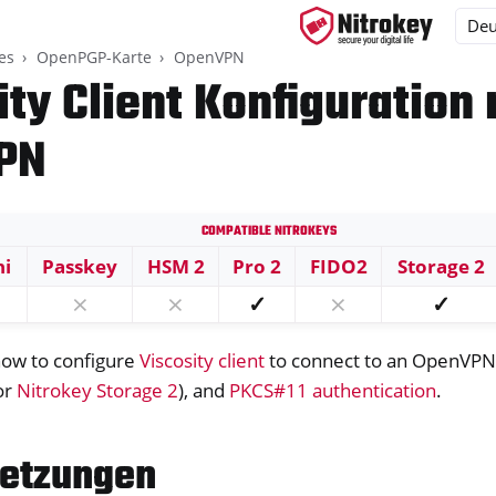
es
OpenPGP-Karte
OpenVPN
ity Client Konfiguration 
PN
ys
s
Compatible Nitrokeys
ni
Passkey
HSM 2
Pro 2
FIDO2
Storage 2
⨯
⨯
✓
⨯
✓
P-Karte
show to configure
Viscosity client
to connect to an OpenVPN 
or
Nitrokey Storage 2
), and
PKCS#11 authentication
.
etzungen