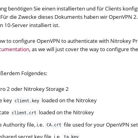
ung benötigen Sie einen installierten und für Clients konf
 Für die Zwecke dieses Dokuments haben wir OpenVPN 2.
10-Server installiert ist.
ow to configure OpenVPN to authenticate with Nitrokey Pr
cumentation
, as we will just cover the way to configure the 
außerdem Folgendes:
PN
Pro 2 oder Nitrokey Storage 2
te key
loaded on the Nitrokey
client.key
icate
loaded on the Nitrokey
client.crt
 Authority file, i.e.
file used for your OpenVPN se
CA.crt
shared secret key file, i.e.
ta.key