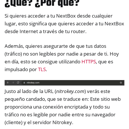
¿Qué? ¿Por qué?
Si quieres acceder a tu NextBox desde cualquier
ggle navigation of Gestión del acceso remoto
lugar, esto significa que quieres acceder a tu NextBox
desde Internet a través de tu router.
Además, quieres asegurarte de que tus datos
(tráfico) no son legibles por nadie a pesar de ti. Hoy
en día, esto se consigue utilizando
HTTPS
, que es
impulsado por
TLS
.
Justo al lado de la URL (
nitrokey.com
) verás este
pequeño candado, que se traduce en: Este sitio web
proporciona una conexión encriptada y todo su
ggle navigation of Documentación técnica
tráfico no es legible por nadie entre su navegador
ggle navigation of Preguntas frecuentes sobre NextBox
(cliente) y el servidor Nitrokey.