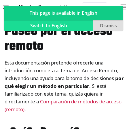
Nitrokey Documentation
Toggle site navigation sidebar
To
Toggle 
This page is available in English
NextBox
Gestión del acceso remoto
Paseo por el acceso
Switch to English
Dismiss
remoto
ggle navigation of Nitrokeys
Esta documentación pretende ofrecerle una
ggle navigation of NitroPad, NitroPC
introducción completa al tema del Acceso Remoto,
ggle navigation of NitroPhone, NitroTablet
incluyendo una ayuda para la toma de decisiones
por
ggle navigation of NextBox
qué elegir un método en particular
. Si está
familiarizado con este tema, quizás quiera ir
directamente a
Comparación de métodos de acceso
(remoto)
.
ggle navigation of Sincronización de escritorio y móvil