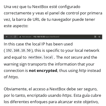
ggle navigation of NetHSM
Una vez que tu NextBox esté configurado
ggle navigation of NitroWall
correctamente y veas el panel de control por primera
ggle navigation of NitroWall NW750
vez, la barra de URL de tu navegador puede tener
este aspecto:
ggle navigation of Software
In this case the local IP has been used
(
), this is specific to your local network
192.168.10.50
and equal to
. The
not secure
and the
nextbox.local
warning sign transports the information that your
connection is
not encrypted
, thus using
http
instead
of
https
.
Obviamente, el acceso a NextBox debe ser seguro,
por lo tanto, encriptado usando
https
. Esta guía cubre
los diferentes enfoques para alcanzar este objetivo,