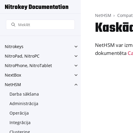
Nitrokey Documentation
NetHSM
Compati
Kaskā
NetHSM var izman
Nitrokeys
Toggle navigation of Nitroke
dokumentēta
Ca
NitroPad, NitroPC
Toggle navigation of NitroPa
NitroPhone, NitroTablet
Toggle navigation of NitroPh
NextBox
Toggle navigation of NextBo
NetHSM
Toggle navigation of NetHS
Darba sākšana
Administrācija
Operācija
Integrācija
Clustering