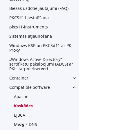
Biežāk uzdotie jautājumi (FAQ)
PKCS#11 iestatīšana
pkcs11-instruments
Sistēmas atjaunošana
Windows KSP un PKCS#11 ar PKI
Proxy
„Windows Active Directory“
sertifikātu pakalpojumi (ADCS) ar
PKI starpniekserveri
Container
Toggle navigation of Contain
Compatible Software
Toggle navigation of Compat
Apache
Kaskādes
EJBCA
Mezgls DNS