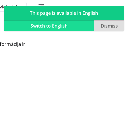
Toggle table of contents sidebar
Toggle Light / Dark / Auto color theme
This page is available in English
Switch to English
Dismiss
formācija ir