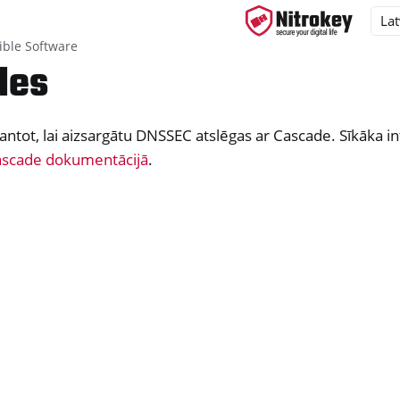
ble Software
des
tot, lai aizsargātu DNSSEC atslēgas ar Cascade. Sīkāka in
ys
scade dokumentācijā
.
d, NitroPC
one, NitroTablet
x
M