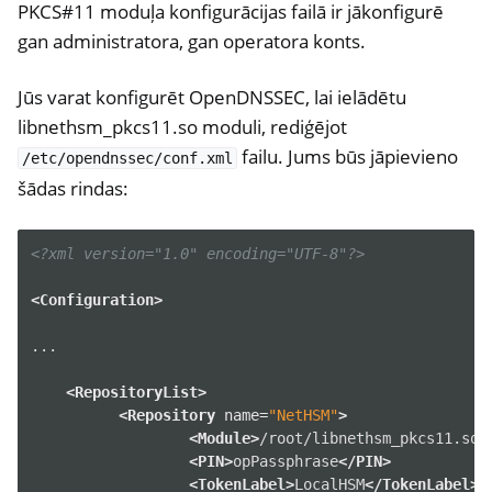
PKCS#11 moduļa konfigurācijas failā ir jākonfigurē
gan administratora, gan operatora konts.
Jūs varat konfigurēt OpenDNSSEC, lai ielādētu
libnethsm_pkcs11.so moduli, rediģējot
failu. Jums būs jāpievieno
/etc/opendnssec/conf.xml
šādas rindas:
<?xml version="1.0" encoding="UTF-8"?>
<Configuration>
...

ggle navigation of Container
<RepositoryList>
ggle navigation of Compatible Software
<Repository
name=
"NetHSM"
>
<Module>
/root/libnethsm_pkcs11.so
<
<PIN>
opPassphrase
</PIN>
<TokenLabel>
LocalHSM
</TokenLabel>