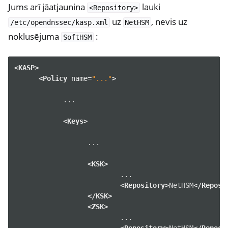
Jums arī jāatjaunina
lauki
<Repository>
uz
, nevis uz
/etc/opendnssec/kasp.xml
NetHSM
noklusējuma
:
SoftHSM
<KASP>
<Policy
name=
"..."
>
...

<Keys>
...

<KSK>
<Repository>
NetHSM
</Reposi
</KSK>
<ZSK>