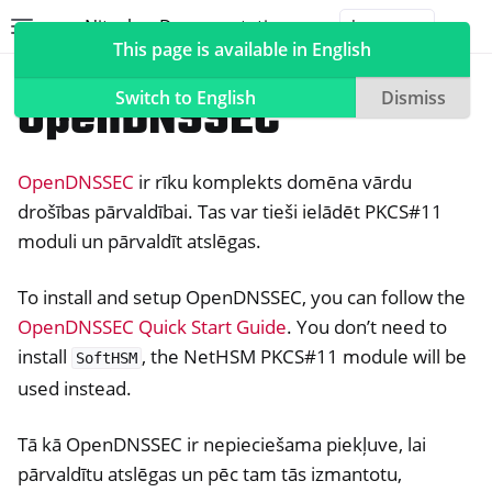
Nitrokey Documentation
Toggle site navigation sidebar
Togg
This page is available in English
NetHSM
Compatible Software
OpenDNSSEC
Switch to English
Dismiss
OpenDNSSEC
ir rīku komplekts domēna vārdu
ggle navigation of Nitrokeys
drošības pārvaldībai. Tas var tieši ielādēt PKCS#11
moduli un pārvaldīt atslēgas.
ggle navigation of NitroPad, NitroPC
ggle navigation of NitroPhone, NitroTablet
To install and setup OpenDNSSEC, you can follow the
ggle navigation of NextBox
OpenDNSSEC Quick Start Guide
. You don’t need to
ggle navigation of NetHSM
install
, the NetHSM PKCS#11 module will be
SoftHSM
used instead.
Tā kā OpenDNSSEC ir nepieciešama piekļuve, lai
pārvaldītu atslēgas un pēc tam tās izmantotu,