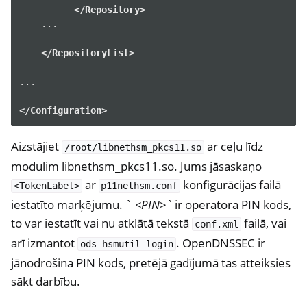
</Repository>
...

</RepositoryList>
...

</Configuration>
Aizstājiet
ar ceļu līdz
/root/libnethsm_pkcs11.so
ggle navigation of NitroWall
modulim libnethsm_pkcs11.so. Jums jāsaskaņo
ggle navigation of NitroWall NW750
ar
konfigurācijas failā
<TokenLabel>
p11nethsm.conf
iestatīto marķējumu. `
<PIN>`
ir operatora PIN kods,
ggle navigation of Programmatūra
to var iestatīt vai nu atklātā tekstā
failā, vai
conf.xml
arī izmantot
. OpenDNSSEC ir
ods-hsmutil
login
jānodrošina PIN kods, pretējā gadījumā tas atteiksies
sākt darbību.