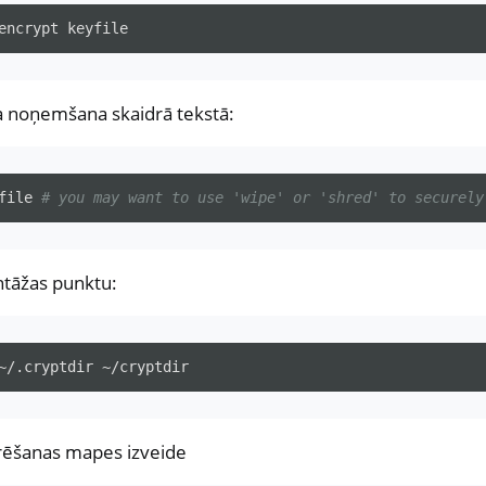
encrypt
la noņemšana skaidrā tekstā:
file
# you may want to use 'wipe' or 'shred' to securely
ntāžas punktu:
~/.cryptdir
frēšanas mapes izveide