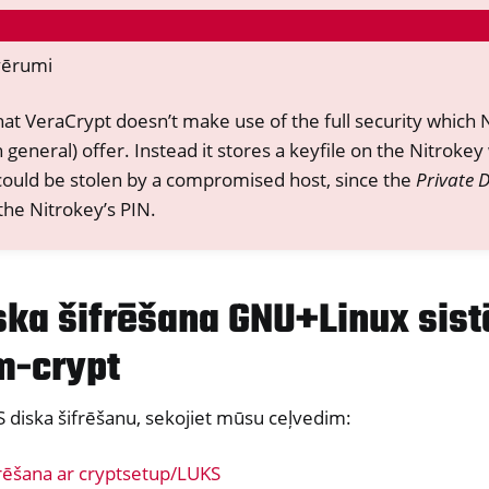
ska šifrēšana
vērumi
hat VeraCrypt doesn’t make use of the full security which 
 general) offer. Instead it stores a keyfile on the Nitrokey
 could be stolen by a compromised host, since the
Private 
the Nitrokey’s PIN.
iska šifrēšana GNU+Linux sis
m-crypt
KS diska šifrēšanu, sekojiet mūsu ceļvedim:
ifrēšana ar cryptsetup/LUKS
ndows only)