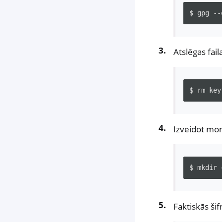
$
gpg
--
Atslēgas fai
$
rm
key
Izveidot mo
$
mkdir
Faktiskās ši