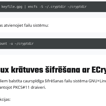
keyfile.gpg
|
encfs
-S
~/.cryptdir
s atvienojiet failu sistēmu:
ount
-u
ux krātuves šifrēšana ar ECr
iliem balstīta caurspīdīga šifrēšanas failu sistēma GNU+Lin
antojot PKCS#11 draiveri.
kcijas: