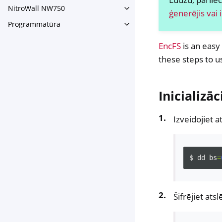
NitroWall NW750
Toggle navigation of NitroW
ģenerējis vai
Programmatūra
Toggle navigation of Progr
EncFS
is an easy 
these steps to u
Inicializāc
Izveidojiet a
$
dd
bs
=
Šifrējiet ats