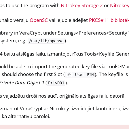
eps to use the program with
Nitrokey Storage 2
or
Nitrokey
aunāko versiju
OpenSC
vai lejupielādējiet
PKCS#11 bibliotē
ibrary in VeraCrypt under Settings>Preferences>Security 
system, e.g.
).
/usr/lib/opensc
4 baitu atslēgas failu, izmantojot rīkus Tools>Keyfile Gene
PN
ld be able to import the generated key file via Tools>M
 should choose the first Slot (
). The keyfile i
[0]
User
PIN
Private Data Object 1
(
).
PrivDO1
vajadzētu droši noslaucīt oriģinālo atslēgas failu datorā!
izmantot VeraCrypt ar Nitrokey: izveidojiet konteineru, izvē
u kā alternatīvu parolei.
rsmas pieteikšanās