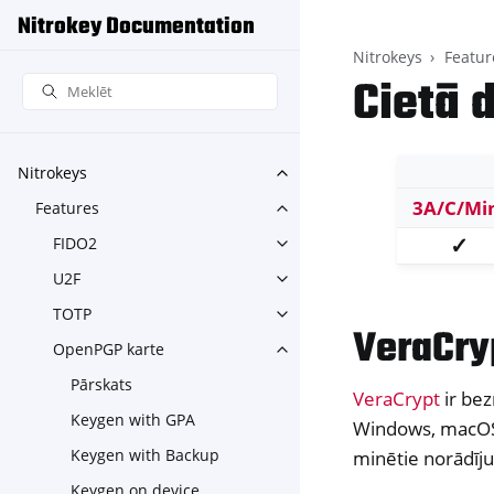
Nitrokey Documentation
Nitrokeys
Featur
Cietā 
Nitrokeys
Toggle navigation of Nitroke
3A/C/Mi
Features
Toggle navigation of Feature
✓
FIDO2
Toggle navigation of FIDO2
U2F
Toggle navigation of U2F
TOTP
Toggle navigation of TOTP
VeraCry
OpenPGP karte
Toggle navigation of OpenPG
Pārskats
VeraCrypt
ir be
Keygen with GPA
Windows, macOS u
Keygen with Backup
minētie norādīju
Keygen on device