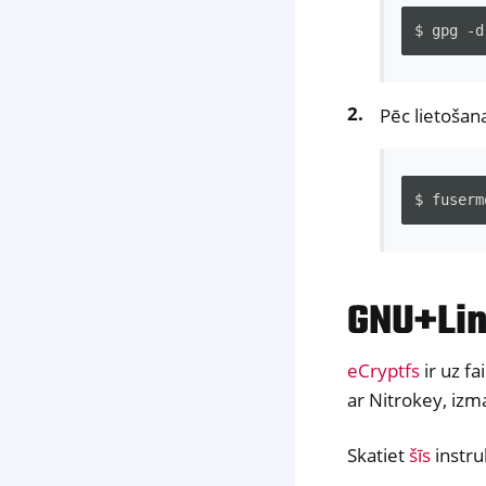
$
gpg
-d
Pēc lietošana
$
fuserm
GNU+Lin
eCryptfs
ir uz fa
ar Nitrokey, izm
Skatiet
šīs
instru