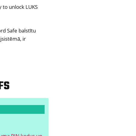
y to unlock LUKS
rd Safe balstītu
jsistēmā, ir
FS
sējuma PIN kodus un