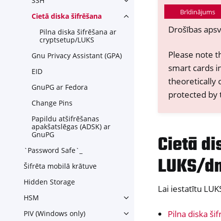
SSH
Toggle navigation of SSH
Brīdinājums
Cietā diska šifrēšana
Toggle navigation of Cietā di
Drošības aps
Pilna diska šifrēšana ar
cryptsetup/LUKS
Please note t
Gnu Privacy Assistant (GPA)
smart cards in
EID
theoretically
GnuPG ar Fedora
protected by 
Change Pins
Papildu atšifrēšanas
apakšatslēgas (ADSK) ar
GnuPG
Cietā d
`Password Safe`_
LUKS/d
Šifrēta mobilā krātuve
Hidden Storage
Lai iestatītu LU
HSM
Toggle navigation of HSM
Pilna diska š
PIV (Windows only)
Toggle navigation of PIV (Wi