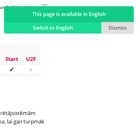
Toggle table of contents sidebar
Toggle Light / Dark / Auto color theme
This page is available in English
Switch to English
Dismiss
Start
U2F
✓
⨯
erētājsistēmām
a, lai gan turpmāk