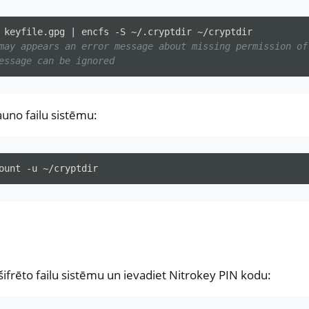
keyfile.gpg
|
encfs
-S
~/.cryptdir
may appears an error message about missing permission of
essage can be ignored
auno failu sistēmu:
ount
-u
 šifrēto failu sistēmu un ievadiet Nitrokey PIN kodu: