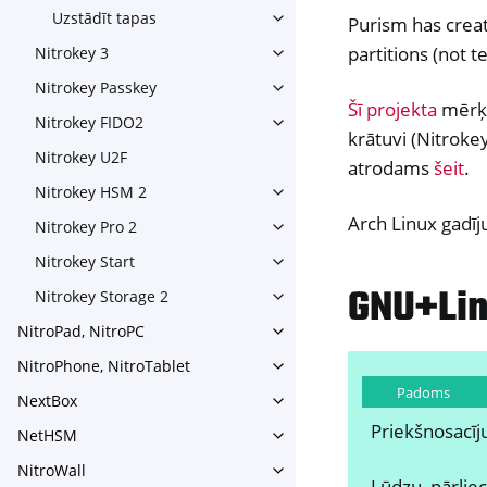
Uzstādīt tapas
Purism has crea
Toggle navigation of Uzstādī
partitions (not t
Nitrokey 3
Toggle navigation of Nitroke
Nitrokey Passkey
Toggle navigation of Nitroke
Šī projekta
mērķis
Nitrokey FIDO2
Toggle navigation of Nitroke
krātuvi (Nitroke
Nitrokey U2F
atrodams
šeit
.
Nitrokey HSM 2
Toggle navigation of Nitrok
Arch Linux gadī
Nitrokey Pro 2
Toggle navigation of Nitrokey
Nitrokey Start
Toggle navigation of Nitrokey
GNU+Lin
Nitrokey Storage 2
Toggle navigation of Nitroke
NitroPad, NitroPC
Toggle navigation of NitroPa
NitroPhone, NitroTablet
Toggle navigation of NitroPh
Padoms
NextBox
Toggle navigation of NextBo
Priekšnosacī
NetHSM
Toggle navigation of NetHS
NitroWall
Toggle navigation of NitroWa
Lūdzu, pārliec