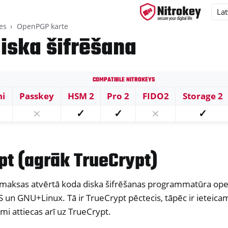
es
OpenPGP karte
diska šifrēšana
Compatible Nitrokeys
ys
ni
Passkey
HSM 2
Pro 2
FIDO2
Storage 2
s
⨯
✓
✓
⨯
✓
pt (agrāk TrueCrypt)
P karte
zmaksas atvērtā koda diska šifrēšanas programmatūra op
n GNU+Linux. Tā ir TrueCrypt pēctecis, tāpēc ir ieteicam
mi attiecas arī uz TrueCrypt.