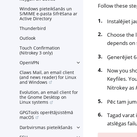
Follow these st
Windows pieteikšanās un
S/MIME e-pasta šifrēšana ar
Active Directory
Instalējiet j
Thunderbird
Choose the l
Outlook
depends on 
Touch Confirmation
(Nitrokey 3 only)
Ģenerējiet 6
OpenVPN
Toggle navigation of OpenV
Now you shou
Claws Mail, an email client
(and news reader) for Linux
Keyfiles. You
and Windows
Nitrokey as
Evolution, an email client for
the Gnome Desktop on
Pēc tam jums 
Linux systems
GPGTools operētājsistēmā
Tagad varat 
macOS
atslēgas fail
Darbvirsmas pieteikšanās
Toggle navigation of Darbvi