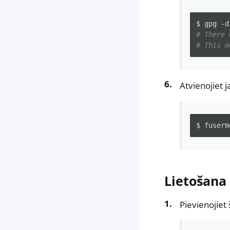
$
gpg
-d
# There 
# This m
Atvienojiet j
$
fuserm
Lietošana
Pievienojiet