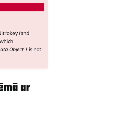
Nitrokey (and
 which
Data Object 1
is not
tēmā ar