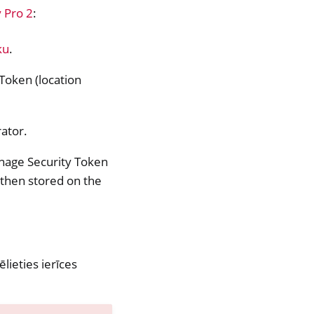
 Pro 2
:
ku
.
Token (location
rator.
anage Security Token
s then stored on the
lieties ierīces