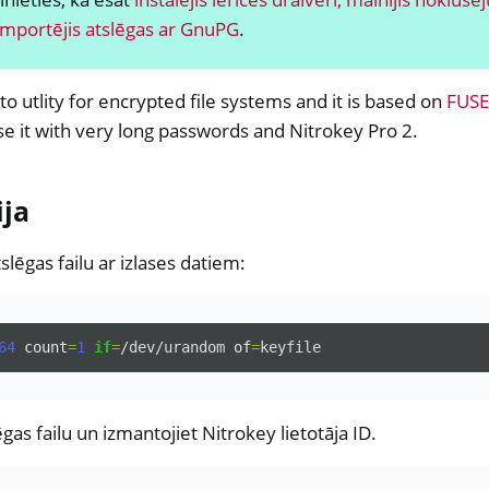
all NW750
 importējis atslēgas ar GnuPG
.
ammatūra
to utlity for encrypted file systems and it is based on
FUSE
se it with very long passwords and Nitrokey Pro 2.
ija
tslēgas failu ar izlases datiem:
64
count
=
1
if
=
/dev/urandom
of
=
lēgas failu un izmantojiet Nitrokey lietotāja ID.