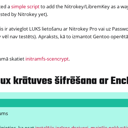
ted a
simple script
to add the Nitrokey/LibremKey as a wa
t tapas
ested by Nitrokey yet).
y 3
y Passkey
 ir atvieglot LUKS lietošanu ar Nitrokey Pro vai uz Passwo
y FIDO2
y vēl nav testēts). Apraksts, kā to izmantot Gentoo operētā
ey HSM 2
jumā skatiet
initramfs-scencrypt
.
 Pro 2
 Start
ux krātuves šifrēšana ar Enc
y Storage 2
d, NitroPC
one, NitroTablet
x
jums
M
ll
inieties, ka esat
instalējis ierīces draiveri, mainījis noklu