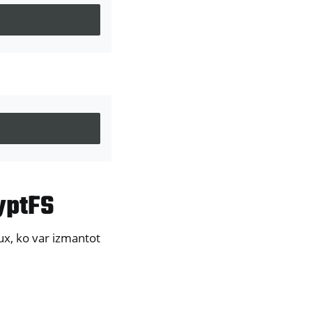
yptFS
ux, ko var izmantot