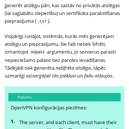
ģenerēt atslēgu pāri, kas sastāv no privātās atslēgas
(lai saglabātu slepenību) un sertifikāta parakstīšanas
pieprasījuma (
).
.csr
Vispārīgi runājot, sistēmās, kurās mēs ģenerējam
atslēgu un pieprasījumu, šie faili netiek šifrēti,
izmantojot
argumentu, jo serverus parasti
nopass
nepieciešams palaist bez paroles ievadīšanas.
Tādējādi tiek ģenerēta
nešifrēta atslēga
, tāpēc
uzmanīgi
aizsargājiet tās piekļuvi un failu atļaujas
.
Padoms
OpenVPN konfigurācijas piezīmes:
The server, and each client, must have their