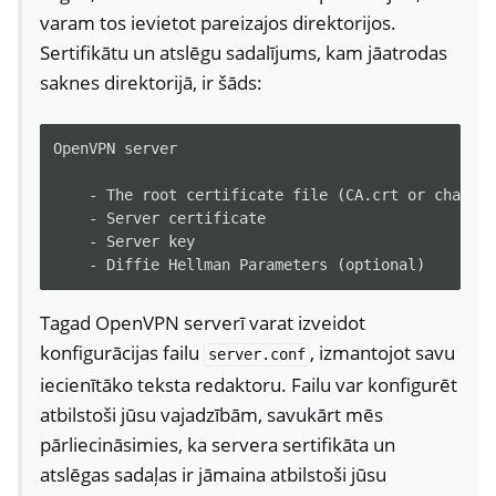
varam tos ievietot pareizajos direktorijos.
Sertifikātu un atslēgu sadalījums, kam jāatrodas
saknes direktorijā, ir šāds:
OpenVPN server

    - The root certificate file (CA.crt or chain.c
    - Server certificate

    - Server key

Tagad OpenVPN serverī varat izveidot
konfigurācijas failu
, izmantojot savu
server.conf
iecienītāko teksta redaktoru. Failu var konfigurēt
atbilstoši jūsu vajadzībām, savukārt mēs
pārliecināsimies, ka servera sertifikāta un
atslēgas sadaļas ir jāmaina atbilstoši jūsu