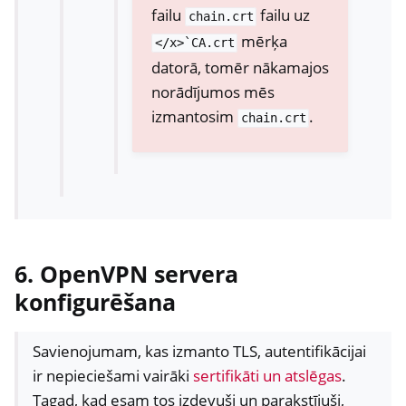
failu
failu uz
chain.crt
mērķa
</x>`CA.crt
datorā, tomēr nākamajos
norādījumos mēs
izmantosim
.
chain.crt
6. OpenVPN servera
konfigurēšana
Savienojumam, kas izmanto TLS, autentifikācijai
ir nepieciešami vairāki
sertifikāti un atslēgas
.
Tagad, kad esam tos izdevuši un parakstījuši,