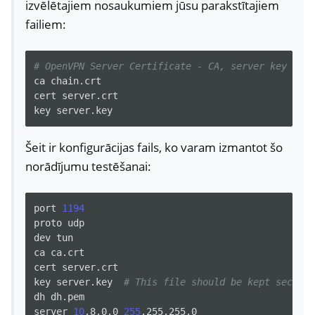
izvēlētajiem nosaukumiem jūsu parakstītajiem
failiem:
# OpenVPN Server Certificate - CA, server key and 
ca
chain.crt

cert
server.crt

key
Šeit ir konfigurācijas fails, ko varam izmantot šo
norādījumu testēšanai:
port
1194
proto
udp

dev
tun

ca
ca.crt

cert
server.crt

key
server.key
# This file should be kept secret
dh
dh.pem

server
10
.8.0.0
255
.255.255.0
