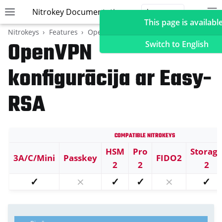
Nitrokey Documentation
Toggle site navigation sidebar
To
Toggle 
This page is available
Nitrokeys
Features
OpenPGP karte
OpenVPN
OpenVPN
Switch to English
konfigurācija ar Easy-
ggle navigation of Nitrokeys
RSA
ggle navigation of Features
ggle navigation of FIDO2
Compatible Nitrokeys
ggle navigation of U2F
HSM
Pro
Storag
ggle navigation of TOTP
3A/C/Mini
Passkey
FIDO2
2
2
2
ggle navigation of OpenPGP karte
✓
⨯
✓
✓
⨯
✓