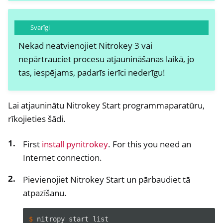
Svarīgi
Nekad neatvienojiet Nitrokey 3 vai
nepārtrauciet procesu atjaunināšanas laikā, jo
tas, iespējams, padarīs ierīci nederīgu!
Lai atjauninātu Nitrokey Start programmaparatūru,
ggle navigation of Nitrokey Storage 2
rīkojieties šādi.
ggle navigation of NitroPad, NitroPC
First
install pynitrokey
. For this you need an
ggle navigation of NitroPhone, NitroTablet
Internet connection.
ggle navigation of NextBox
Pievienojiet Nitrokey Start un pārbaudiet tā
ggle navigation of NetHSM
atpazīšanu.
ggle navigation of NitroWall
ggle navigation of NitroWall NW750
$ 
nitropy
start