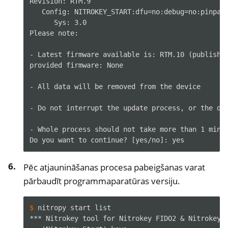
Revision: RTM.9

   Config: NITROKEY_START:dfu=no:debug=no:pinpad=
      Sys: 3.0

Please note:

- Latest firmware available is: RTM.10 (published
provided firmware: None

- All data will be removed from the device

- Do not interrupt the update process, or the dev
- Whole process should not take more than 1 minut
Pēc atjaunināšanas procesa pabeigšanas varat
pārbaudīt programmaparatūras versiju.
$ 
nitropy
start
*** Nitrokey tool for Nitrokey FIDO2 & Nitrokey 