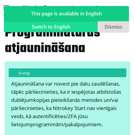
Nitrokey Documentation
Toggle site navigation sidebar
Togg
This page is available in English
Nitrokeys
Nitrokey Start
Programmatūras
Switch to English
Dismiss
atjaunināšana
ggle navigation of Nitrokeys
ggle navigation of Features
Svarīgi
ggle navigation of Nitrokey 3
Atjaunināšana var novest pie datu zaudēšanas,
ggle navigation of Nitrokey Passkey
tāpēc pārliecinieties, ka ir iespējotas atbilstošas
ggle navigation of Nitrokey FIDO2
dublējumkopijas pieteikšanās metodes un/vai
pārliecinieties, ka Nitrokey Start nav vienīgais
ggle navigation of Nitrokey HSM 2
veids, kā autentificēties/2FA jūsu
lietojumprogrammām/pakalpojumiem.
ggle navigation of Nitrokey Pro 2
ggle navigation of Nitrokey Start