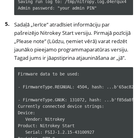
Saving run log to: /tmp/nitropy.log.d4erqux4
Admin password: "your admin PIN"
Sadaļā „Ierīce“ atradīsiet informāciju par
pašreizējo Nitrokey Start versiju. Pirmajā pozīcijā
„Please note“ (Lūdzu, ņemiet vērā) varat redzēt
jaunāko pieejamo programmaparatūras versiju.
Tagad jums ir jāapstiprina atjaunināšana ar „jā“.
Firmware data to be used:

- FirmwareType.REGNUAL: 4504, hash: ...b'65ac82a1
- FirmwareType.GNUK: 131072, hash: ...b'f85da8f7'
Currently connected device strings:

Device:

   Vendor: Nitrokey

Product: Nitrokey Start

   Serial: FSIJ-1.2.15-43100927
