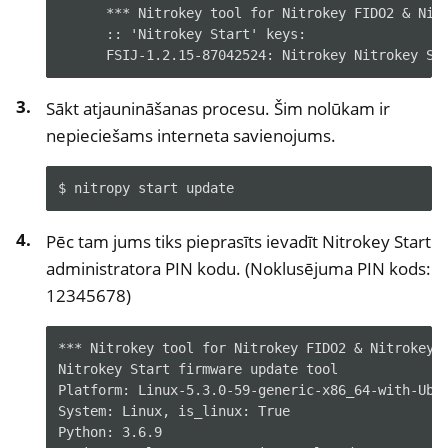
ggle navigation of Programmatūra
      *** Nitrokey tool for Nitrokey FIDO2 & Nit
      :: 'Nitrokey Start' keys:
      FSIJ-1.2.15-87042524: Nitrokey Nitrokey St
Sākt atjaunināšanas procesu. Šim nolūkam ir
nepieciešams interneta savienojums.
$
nitropy
start
Pēc tam jums tiks pieprasīts ievadīt Nitrokey Start
administratora PIN kodu. (Noklusējuma PIN kods:
12345678)
*** Nitrokey tool for Nitrokey FIDO2 & Nitrokey 
Nitrokey Start firmware update tool
Platform: Linux-5.3.0-59-generic-x86_64-with-Ubu
System: Linux, is_linux: True
Python: 3.6.9