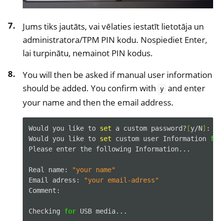
Jums tiks jautāts, vai vēlaties iestatīt lietotāja un
administratora/TPM PIN kodu. Nospiediet Enter,
lai turpinātu, nemainot PIN kodus.
You will then be asked if manual user information
should be added. You confirm with
and enter
y
your name and then the email address.
Would
you
like
to
set
a
custom
password?
[
y/N
]
:

Would
you
like
to
set
custom
user
Information
fo
Please
enter
the
following
Information...

Real
name:
"your name"
Email
adress:
"your email-adress"
Comment:

Checking
for
USB
media...
