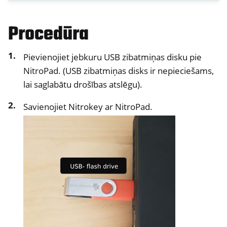
ggle navigation of NextBox
ggle navigation of NetHSM
Procedūra
ggle navigation of NitroWall
ggle navigation of NitroWall NW750
Pievienojiet jebkuru USB zibatmiņas disku pie
NitroPad. (USB zibatmiņas disks ir nepieciešams,
ggle navigation of Programmatūra
lai saglabātu drošības atslēgu).
Savienojiet Nitrokey ar NitroPad.