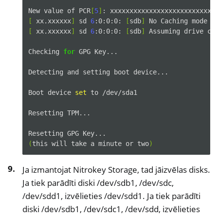
New
value
of
PCR
[
5
]
:
[
xx.xxxxxx
]
sd
6
:0:0:0:
[
sdb
]
No
Caching
mode
p
[
xx.xxxxxx
]
sd
6
:0:0:0:
[
sdb
]
Assuming
drive
ca
Checking
for
GPG
Key...

Detecting
and
setting
boot
device...

Boot
device
set
to
/dev/sda1

Resetting
TPM...

Resetting
GPG
(
this
will
take
a
minute
or
two
)
Ja izmantojat Nitrokey Storage, tad jāizvēlas disks.
Ja tiek parādīti diski /dev/sdb1, /dev/sdc,
/dev/sdd1, izvēlieties /dev/sdd1. Ja tiek parādīti
diski /dev/sdb1, /dev/sdc1, /dev/sdd, izvēlieties