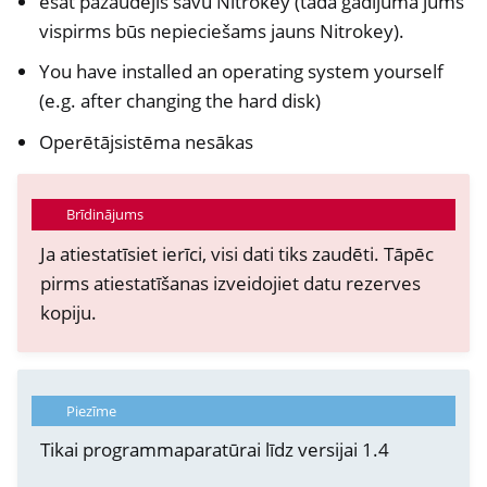
esat pazaudējis savu Nitrokey (tādā gadījumā jums
vispirms būs nepieciešams jauns Nitrokey).
You have installed an operating system yourself
(e.g. after changing the hard disk)
Operētājsistēma nesākas
Brīdinājums
Ja atiestatīsiet ierīci, visi dati tiks zaudēti. Tāpēc
pirms atiestatīšanas izveidojiet datu rezerves
kopiju.
Piezīme
Tikai programmaparatūrai līdz versijai 1.4
ggle navigation of NitroPhone, NitroTablet