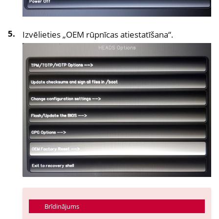
Izvēlieties „OEM rūpnīcas atiestatīšana“.
Brīdinājums