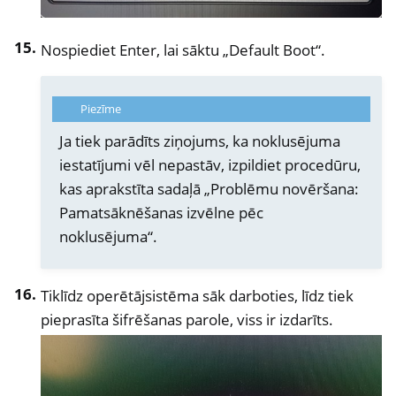
Nospiediet Enter, lai sāktu „Default Boot“.
Piezīme
Ja tiek parādīts ziņojums, ka noklusējuma
iestatījumi vēl nepastāv, izpildiet procedūru,
kas aprakstīta sadaļā „Problēmu novēršana:
Pamatsāknēšanas izvēlne pēc
noklusējuma“.
Tiklīdz operētājsistēma sāk darboties, līdz tiek
pieprasīta šifrēšanas parole, viss ir izdarīts.