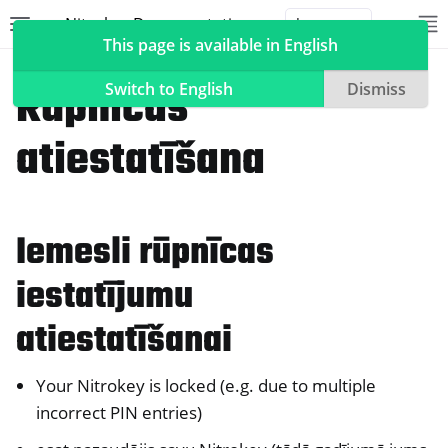
Nitrokey Documentation
Toggle site navigation sidebar
To
Toggle 
This page is available in English
NitroPad, NitroPC
Heads
Rūpnīcas
Switch to English
Dismiss
atiestatīšana
ggle navigation of Nitrokeys
ggle navigation of NitroPad, NitroPC
Iemesli rūpnīcas
ggle navigation of Ubuntu
iestatījumu
ggle navigation of QubesOS
ggle navigation of Heads
atiestatīšanai
Your Nitrokey is locked (e.g. due to multiple
incorrect PIN entries)