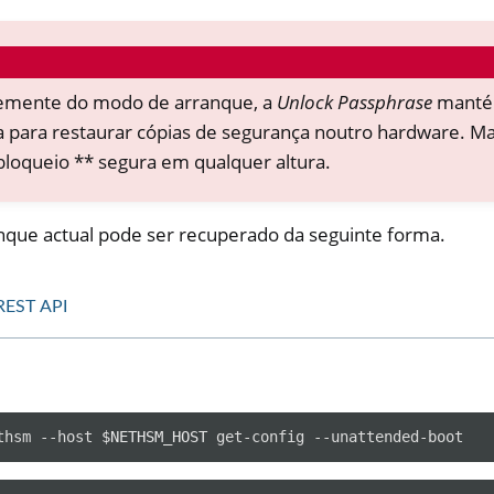
emente do modo de arranque, a
Unlock Passphrase
mantém
a para restaurar cópias de segurança noutro hardware. Ma
loqueio ** segura em qualquer altura.
que actual pode ser recuperado da seguinte forma.
REST API
thsm
--host
$NETHSM_HOST
get-config