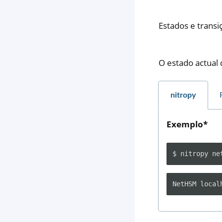
Estados e trans
O estado actual
nitropy
Exemplo*
$
nitropy
ne