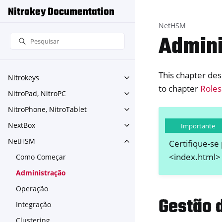
Nitrokey Documentation
NetHSM
Admini
This chapter des
Nitrokeys
Toggle navigation of Nitroke
to chapter
Roles
NitroPad, NitroPC
Toggle navigation of NitroPa
NitroPhone, NitroTablet
Toggle navigation of NitroPh
NextBox
Importante
Toggle navigation of NextBo
NetHSM
Certifique-se
Toggle navigation of NetHS
<index.html>`
Como Começar
Administração
Operação
Gestão 
Integração
Clustering