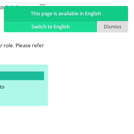
Toggle table of contents sidebar
Toggle Light / Dark / Auto color theme
This page is available in English
Switch to English
Dismiss
r
role. Please refer
to