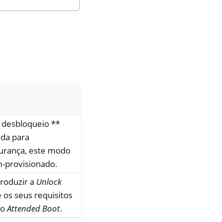
.
 desbloqueio **
ada para
gurança, este modo
-provisionado.
roduzir a
Unlock
 os seus requisitos
do
Attended Boot
.