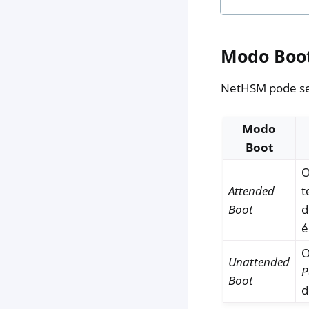
Modo Boo
NetHSM pode s
Modo
Boot
O
Attended
t
Boot
d
é
O
Unattended
P
Boot
d