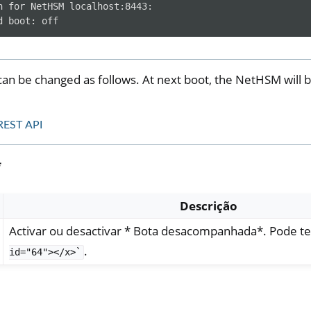
n for NetHSM localhost:8443:

an be changed as follows. At next boot, the NetHSM will 
REST API
*
Descrição
Activar ou desactivar * Bota desacompanhada*. Pode te
.
id="64"></x>`