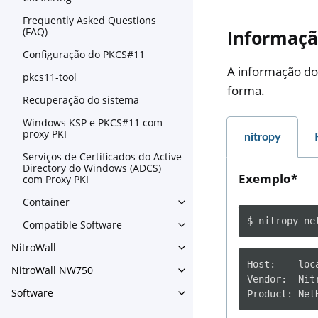
Frequently Asked Questions
(FAQ)
Informaçã
Configuração do PKCS#11
A informação do
pkcs11-tool
forma.
Recuperação do sistema
Windows KSP e PKCS#11 com
proxy PKI
nitropy
Serviços de Certificados do Active
Directory do Windows (ADCS)
Exemplo*
com Proxy PKI
Container
Toggle navigation of Contain
$
nitropy
ne
Compatible Software
Toggle navigation of Compat
NitroWall
Toggle navigation of NitroWa
Host:    loca
NitroWall NW750
Toggle navigation of NitroW
Vendor:  Nitr
Software
Toggle navigation of Softwar