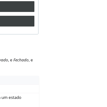
vado
, e
Fechado
, e
a um estado