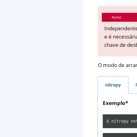
Aviso
Independent
e é necessári
chave de desb
O modo de arran
nitropy
Exemplo*
$
nitropy
ne