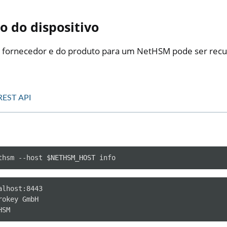
o do dispositivo
 fornecedor e do produto para um NetHSM pode ser recu
REST API
er
thsm
--host
$NETHSM_HOST
ible Software
ll
lhost:8443

all NW750
okey GmbH

e