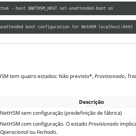
thsm
--host
$NETHSM_HOST
set-unattended-boot
SM tem quatro estados: Não previsto*,
Provisionado
,
Tra
Descrição
NetHSM sem configuração (predefinição de fábrica)
NetHSM com configuração. O estado
Provisionado
implic
Operacional
ou
Fechado
.