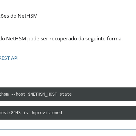
ições do NetHSM
 do NetHSM pode ser recuperado da seguinte forma.
REST API
thsm
--host
$NETHSM_HOST