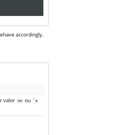
behave accordingly.
r valor
ou
on
`x