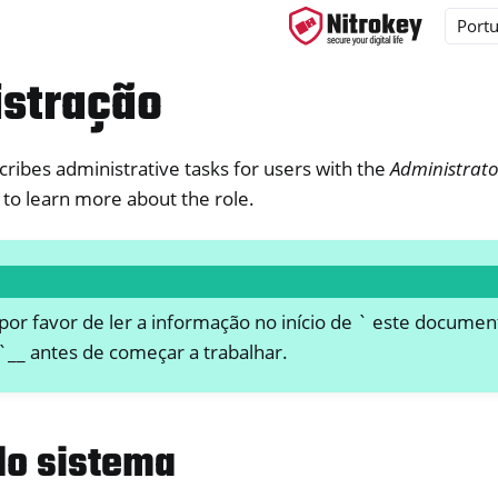
stração
cribes administrative tasks for users with the
Administrato
ys
to learn more about the role.
d, NitroPC
one, NitroTablet
x
 por favor de ler a informação no início de ` este documen
M
__ antes de começar a trabalhar.
do sistema