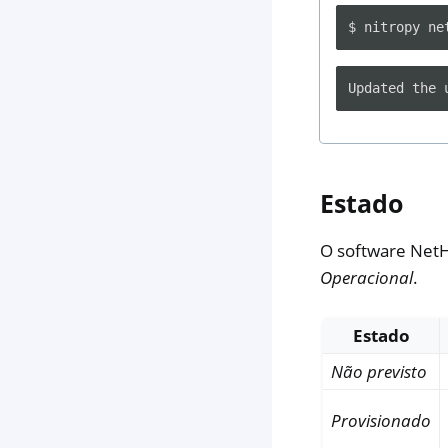
$
nitropy
ne
Estado
O software NetH
Operacional
.
Estado
Não previsto
Provisionado