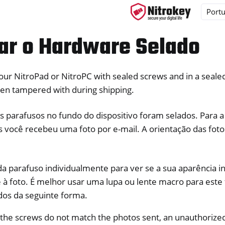
car o Hardware Selado
our NitroPad or NitroPC with sealed screws and in a sealed 
ys
been tampered with during shipping.
d, NitroPC
s parafusos no fundo do dispositivo foram selados. Para 
 você recebeu uma foto por e-mail. A orientação das fotos
OS
da parafuso individualmente para ver se a sua aparência in
à foto. É melhor usar uma lupa ou lente macro para este 
os da seguinte forma.
r the screws do not match the photos sent, an unauthorize