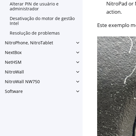
NitroPad or 
Alterar PIN de usuário e
administrador
action.
Desativação do motor de gestão
Intel
Este exemplo mo
Resolução de problemas
NitroPhone, NitroTablet
Toggle navigation of NitroPh
NextBox
Toggle navigation of NextBo
NetHSM
Toggle navigation of NetHS
NitroWall
Toggle navigation of NitroWa
NitroWall NW750
Toggle navigation of NitroW
Software
Toggle navigation of Softwar