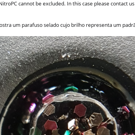
NitroPC cannot be excluded. In this case please contact us
stra um parafuso selado cujo brilho representa um padrão
one, NitroTablet
x
M
ll
all NW750
e