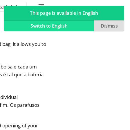
Toggle table of contents sidebar
Toggle Light / Dark / Auto color theme
This page is available in English
Switch to English
Dismiss
bag, it allows you to
a bolsa e cada um
 é tal que a bateria
dividual
fim. Os parafusos
d opening of your