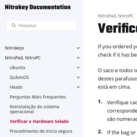
Nitrokey Documentation
NitroPad, NitroPC
Verifi
If you ordered y
Nitrokeys
Toggle navigation of Nitroke
check if it has 
NitroPad, NitroPC
Toggle navigation of NitroPa
Ubuntu
Toggle navigation of Ubuntu
O saco e todos o
QubesOS
destes parafusos
Toggle navigation of Qubes
está em cima.
Heads
Toggle navigation of Heads
Perguntas Mais Frequentes
Verifique ca
Reinstalação do sistema
corresponde 
operacional
são numerad
Verificar o Hardware Selado
Procedimento de início seguro
If the bag o