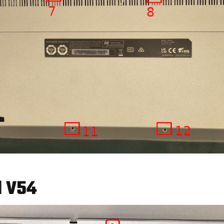
d V54