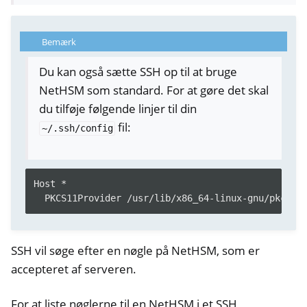
Bemærk
Du kan også sætte SSH op til at bruge
NetHSM som standard. For at gøre det skal
du tilføje følgende linjer til din
fil:
~/.ssh/config
Host *
PKCS11Provider /usr/lib/x86_64-linux-gnu/pkcs11
ggle navigation of Container
ggle navigation of Compatible Software
SSH vil søge efter en nøgle på NetHSM, som er
accepteret af serveren.
For at liste nøglerne til en NetHSM i et SSH