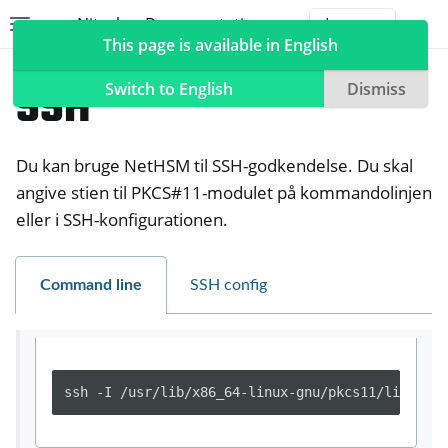
Nitrokey Documentation
Toggle site navigation sidebar
Togg
This page is available in English
NetHSM
Compatible Software
SSH
Switch to English
Dismiss
Du kan bruge NetHSM til SSH-godkendelse. Du skal
ggle navigation of Nitrokeys
angive stien til PKCS#11-modulet på kommandolinjen
eller i SSH-konfigurationen.
ggle navigation of NitroPad, NitroPC
ggle navigation of NitroPhone, NitroTablet
ggle navigation of NextBox
Command line
SSH config
ggle navigation of NetHSM
ssh -I /usr/lib/x86_64-linux-gnu/pkcs11/libneths